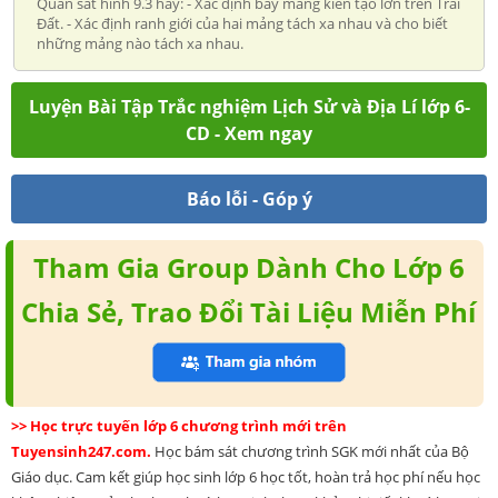
Quan sát hình 9.3 hãy: - Xác định bảy mảng kiến tạo lớn trên Trái
Đất. - Xác định ranh giới của hai mảng tách xa nhau và cho biết
những mảng nào tách xa nhau.
Luyện Bài Tập Trắc nghiệm Lịch Sử và Địa Lí lớp 6-
CD - Xem ngay
Báo lỗi - Góp ý
Tham Gia Group Dành Cho Lớp 6
Chia Sẻ, Trao Đổi Tài Liệu Miễn Phí
>> Học trực tuyến lớp 6 chương trình mới trên
Tuyensinh247.com.
Học bám sát chương trình SGK mới nhất của Bộ
Giáo dục. Cam kết giúp học sinh lớp 6 học tốt, hoàn trả học phí nếu học