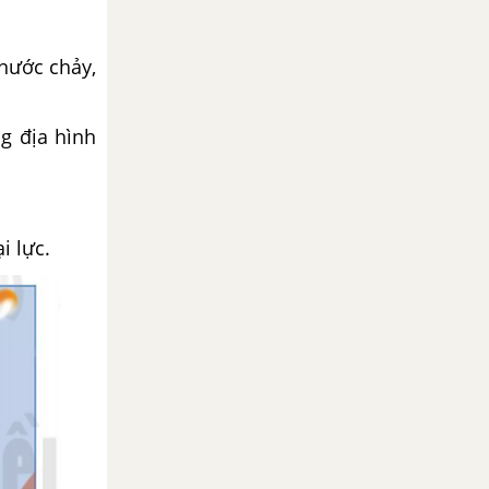
 nước chảy,
g địa hình
i lực.