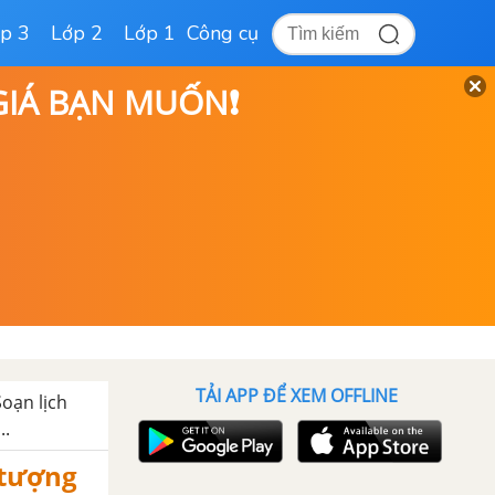
p 3
Lớp 2
Lớp 1
Công cụ
 GIÁ BẠN MUỐN❗
TẢI APP ĐỂ XEM OFFLINE
Soạn lịch
..
 tượng