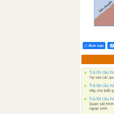
ĐẤT.
BÀI 18. SÔNG. NƯỚC NGẦM VÀ
BĂNG HÀ.
BÀI 19. BIỂN VÀ ĐẠI DƯƠNG.
MỘT SỐ ĐẶC ĐIỂM CỦA MÔI
TRƯỜNG BIỂN
Bình luận
BÀI 20. THỰC HÀNH: XÁC ĐỊNH
TRÊN LƯỢC ĐỒ CÁC ĐẠI
DƯƠNG TRÊN THÉ GIỚI.
Trả lời câu h
Tại sao các qu
CHƯƠNG 6 ĐẤT VÀ SINH VẬT
Trả lời câu h
TRÊN TRÁI ĐẤT
Hãy cho biết q
BÀI 21. LỚP ĐẤT TRÊN TRÁI
Trả lời câu h
ĐẤT
Quan sát hình 
ngoại sinh.