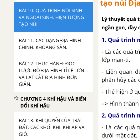
tạo núi Địa
BÀI 10. QUÁ TRÌNH NỘI SINH
VÀ NGOẠI SINH. HIỆN TƯỢNG
Lý thuyết quá t
TẠO NÚI
ngắn gọn, đầy 
1. Quá trình 
BÀI 11. CÁC DẠNG ĐỊA HÌNH
CHÍNH. KHOÁNG SẢN.
- Là các quá t
lớp man-ti.
BÀI 12. THỰC HÀNH: ĐỌC
LƯỢC ĐỒ ĐỊA HÌNH TỈ LỆ LỚN
- Liên quan đ
VÀ LÁT CẮT ĐỊA HÌNH ĐƠN
phân hủy các c
GIẢN.
- Thể hiện ở qu
CHƯƠNG 4 KHÍ HẬU VÀ BIẾN
=> Hình thành 
ĐỔI KHÍ HẬU
2. Quá trình 
BÀI 13. KHÍ QUYỂN CỦA TRÁI
- Là các quá 
ĐẤT. CÁC KHỐI KHÍ. KHÍ ÁP VÀ
GIÓ.
dưới mặt đất.