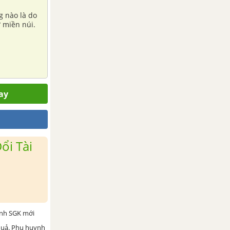
g nào là do
ở miền núi.
ay
ổi Tài
ình SGK mới
 quả. Phụ huynh