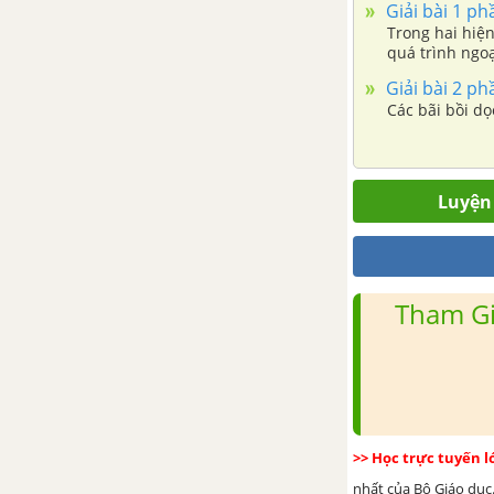
Giải bài 1 ph
BÀI 22. SỰ ĐA DẠNG CỦA THẾ
Trong hai hiện
GIỚI SINH VẬT. CÁC ĐỚI THIÊN
quá trình ngoạ
NHIÊN TRÊN TRÁI ĐẤT. RỪNG
NHIỆT ĐỚI
Giải bài 2 ph
Các bãi bồi dọ
BÀI 23. THỰC HÀNH: TÌM HIÊU
LỚP PHỦ THỰC VẬT Ở ĐỊA
PHƯƠNG
Luyện 
CHƯƠNG 7 CON NGƯỜI VÀ
THIÊN NHIÊN
Tham Gi
BÀI 24. DÂN SỐ THẾ GIỚI. SỰ
PHÂN BỐ DÂN CƯ TRÊN THẾ
GIỚI. CÁC THÀNH PHỐ LỚN
TRÊN THẾ GIỚI
BÀI 25. CON NGƯỜI VÀ THIÊN
>> Học trực tuyến 
NHIÊN
nhất của Bộ Giáo dục.