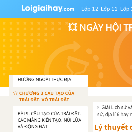
THƯỚC CỦA TRÁI ĐẤT.
Lớp 12
Lớp 11
Lớp 
BÀI 6. CHUYỂN ĐỘNG TỰ QUAY
QUANH TRỤC CỦA TRÁI ĐẤT VÀ
💥 NGÀY HỘI T
CÁC HỆ QUẢ ĐỊA LÍ
BÀI 7. CHUYỂN ĐỘNG CỦA TRÁI
ĐẤT QUANH MẶT TRỜI VÀ CÁC
HỆ QUẢ ĐỊA LÍ
BÀI 8. XÁC ĐỊNH PHƯƠNG
HƯỚNG NGOÀI THỰC ĐỊA
CHƯƠNG 3 CẤU TẠO CỦA
TRÁI ĐẤT. VỎ TRÁI ĐẤT
Giải Lịch sử v
BÀI 9. CẤU TẠO CỦA TRÁI ĐẤT.
sử, địa lí 6 hay 
CÁC MẢNG KIẾN TẠO. NÚI LỬA
Lý thuyết 
VÀ ĐỘNG ĐẤT