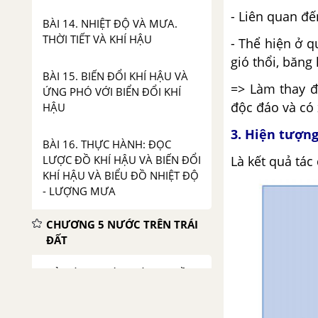
- Liên quan đế
BÀI 14. NHIỆT ĐỘ VÀ MƯA.
THỜI TIẾT VÀ KHÍ HẬU
- Thể hiện ở q
gió thổi, băng
BÀI 15. BIẾN ĐỔI KHÍ HẬU VÀ
=> Làm thay đ
ỨNG PHÓ VỚI BIỂN ĐỔI KHÍ
độc đáo và có
HẬU
3. Hiện tượng
BÀI 16. THỰC HÀNH: ĐỌC
LƯỢC ĐỒ KHÍ HẬU VÀ BIẾN ĐỔI
Là kết quả tác 
KHÍ HẬU VÀ BIỂU ĐỒ NHIỆT ĐỘ
- LƯỢNG MƯA
CHƯƠNG 5 NƯỚC TRÊN TRÁI
ĐẤT
GIẢI BÀI 17. CÁC THÀNH PHẦN
CHỦ YẾU CỦA THỦY QUYỂN.
TUẦN HOÀN NƯỚC TRÊN TRÁI