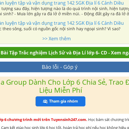
ần luyện tập và vận dụng trang 142 SGK Địa lí 6 Cánh Diều
 tượng sau đây, hiện tượng nào là do quá trình nội sinh, hiện tượn
i sinh? - Mưa lớn gây ra đá lở ở miền núi. - Động đất gây ra đá lở 
ần luyện tập và vận dụng trang 142 SGK Địa lí 6 Cánh Diều
c theo sông, suối có nguồn gốc nội sinh hay ngoại sinh? Vì sao?
>> Xem thêm
Bài Tập Trắc nghiệm Lịch Sử và Địa Lí lớp 6- CD - Xem ng
Báo lỗi - Góp ý
a Group Dành Cho Lớp 6 Chia Sẻ, Trao Đ
Liệu Miễn Phí
lớp 6 chương trình mới trên Tuyensinh247.com.
Học bám sát chương tr
 Cam kết giúp học sinh lớp 6 học tốt, hoàn trả học phí nếu học không hiệu