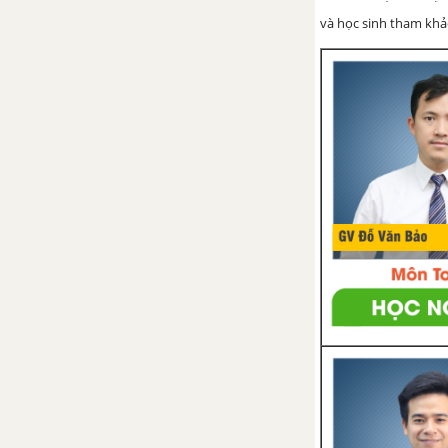
và học sinh tham khảo 
BÀI 26. THỰC HÀNH: TÌM HIỂU
TÁC ĐỘNG CỦA CON NGƯỜI
LÊN MÔI TRƯỜNG TỰ NHIÊN
TRONG SẢN XUẤT