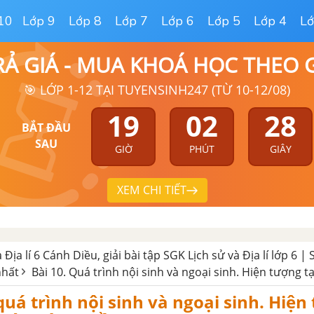
10
Lớp 9
Lớp 8
Lớp 7
Lớp 6
Lớp 5
Lớp 4
Lớ
RẢ GIÁ - MUA KHOÁ HỌC THEO
🎯 LỚP 1-12 TẠI TUYENSINH247 (TỪ 10-12/08)
19
02
27
BẮT ĐẦU
SAU
GIỜ
PHÚT
GIÂY
XEM CHI TIẾT
à Địa lí 6 Cánh Diều, giải bài tập SGK Lịch sử và Địa lí lớp 6 | 
nhất
Bài 10. Quá trình nội sinh và ngoại sinh. Hiện tượng tạ
quá trình nội sinh và ngoại sinh. Hiện