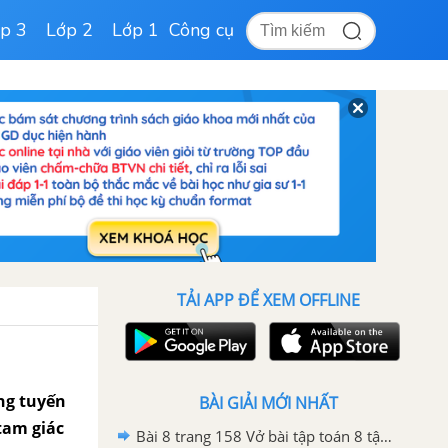
p 3
Lớp 2
Lớp 1
Công cụ
TẢI APP ĐỂ XEM OFFLINE
ung tuyến
BÀI GIẢI MỚI NHẤT
 tam giác
Bài 8 trang 158 Vở bài tập toán 8 tập 2