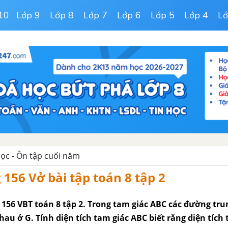
10
Lớp 9
Lớp 8
Lớp 7
Lớp 6
Lớp 5
Lớp 4
Lớ
ọc - Ôn tập cuối năm
 156 Vở bài tập toán 8 tập 2
g 156 VBT toán 8 tập 2. Trong tam giác ABC các đường tr
nhau ở G. Tính diện tích tam giác ABC biết rằng diện tích