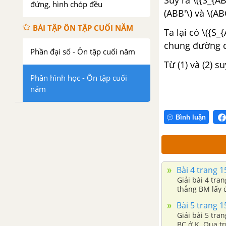
đứng, hình chóp đều
(ABB'\) và \(A
BÀI TẬP ÔN TẬP CUỐI NĂM
Ta lại có \({S_
chung đường ca
Phần đại số - Ôn tập cuối năm
Từ (1) và (2) s
Phần hình học - Ôn tập cuối
năm
Bình luận
Bài 4 trang 1
Giải bài 4 tra
thẳng BM lấy đ
giác ABC.
Bài 5 trang 1
Giải bài 5 tra
BC ở K. Qua tr