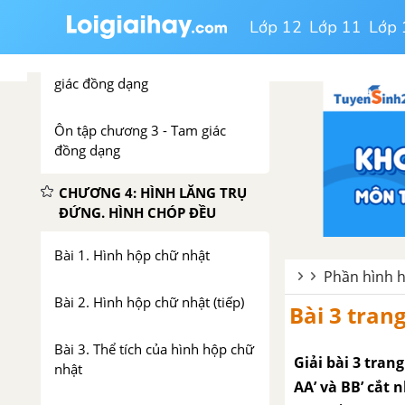
dạng của tam giác vuông
Lớp 12
Lớp 11
Lớp 
Bài 9. Ứng dụng thực tế của tam
giác đồng dạng
Ôn tập chương 3 - Tam giác
đồng dạng
CHƯƠNG 4: HÌNH LĂNG TRỤ
ĐỨNG. HÌNH CHÓP ĐỀU
Bài 1. Hình hộp chữ nhật
Phần hình h
Bài 2. Hình hộp chữ nhật (tiếp)
Bài 3 trang
Bài 3. Thể tích của hình hộp chữ
Giải bài 3 tran
nhật
AA’ và BB’ cắt 