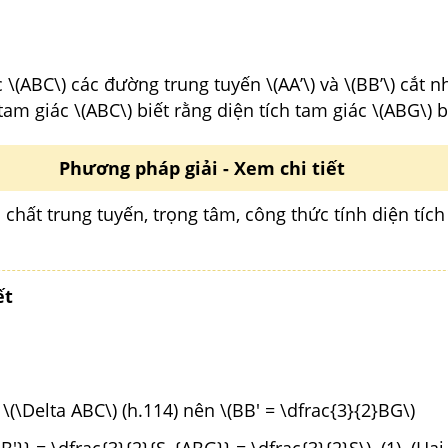
\(ABC\) các đường trung tuyến \(AA’\) và \(BB’\) cắt nh
tam giác \(ABC\) biết rằng diện tích tam giác \(ABG\) b
Phương pháp giải - Xem chi tiết
 chất trung tuyến, trọng tâm, công thức tính diện tíc
ết
 \(\Delta ABC\) (h.114) nên \(BB' = \dfrac{3}{2}BG\)
B'}} = \dfrac{3}{2}{S_{ABG}} = \dfrac{3}{2}S\) (1) (Hai