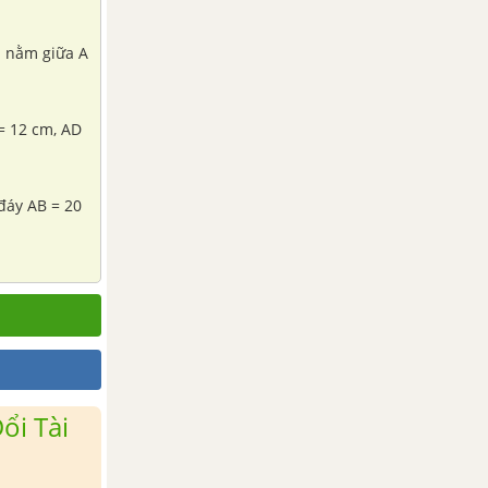
m nằm giữa A
 = 12 cm, AD
 đáy AB = 20
ổi Tài