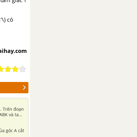
'\) có
iaihay.com
M. Trên đoạn
 ABK và tam
ủa góc A cắt