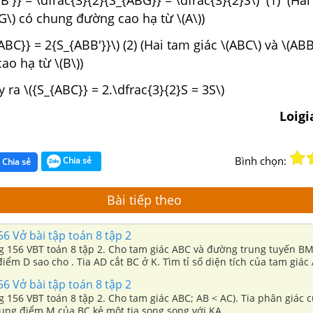
BG\) có chung đường cao hạ từ \(A\))
{ABC}} = 2{S_{ABB'}}\) (2) (Hai tam giác \(ABC\) và \(ABB
o hạ từ \(B\))
uy ra \({S_{ABC}} = 2.\dfrac{3}{2}S = 3S\)
Loig
Bình chọn:
Chia sẻ
Chia sẻ
Bài tiếp theo
56 Vở bài tập toán 8 tập 2
ng 156 VBT toán 8 tập 2. Cho tam giác ABC và đường trung tuyến B
iểm D sao cho . Tia AD cắt BC ở K. Tìm tỉ số diện tích của tam giác
56 Vở bài tập toán 8 tập 2
ng 156 VBT toán 8 tập 2. Cho tam giác ABC; AB < AC). Tia phân giác c
ung điểm M của BC kẻ một tia song song với KA...