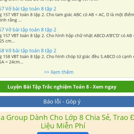
57 Vở bài tập toán 8 tập 2
ng 157 VBT toán 8 tập 2. Cho tam giác ABC có AB < AC, D là một điể
nh rằng ...
57 Vở bài tập toán 8 tập 2
ng 157 VBT toán 8 tập 2. Cho hình hộp chữ nhật ABCD.A’B’C’D’ có AB
25 cm...
58 Vở bài tập toán 8 tập 2
ng 158 VBT toán 8 tập 2. Cho hình chóp tứ giác đều S.ABCD có cạnh
SA = 24cm...
>> Xem thêm
Luyện Bài Tập Trắc nghiệm Toán 8 - Xem ngay
Báo lỗi - Góp ý
a Group Dành Cho Lớp 8 Chia Sẻ, Trao Đ
Liệu Miễn Phí