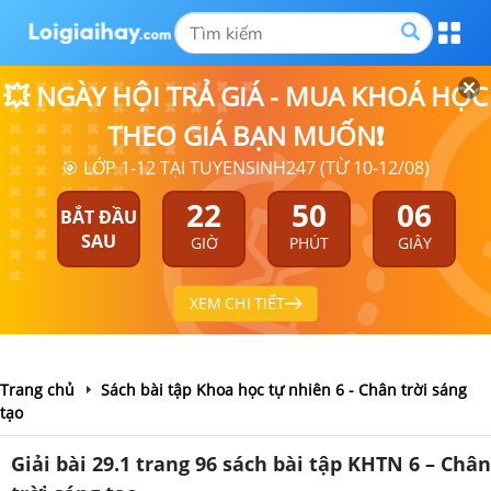
💥 NGÀY HỘI TRẢ GIÁ - MUA KHOÁ HỌC
THEO GIÁ BẠN MUỐN❗
🎯 LỚP 1-12 TẠI TUYENSINH247 (TỪ 10-12/08)
22
50
05
BẮT ĐẦU
SAU
GIỜ
PHÚT
GIÂY
XEM CHI TIẾT
Trang chủ
Sách bài tập Khoa học tự nhiên 6 - Chân trời sáng
tạo
Giải bài 29.1 trang 96 sách bài tập KHTN 6 – Chân