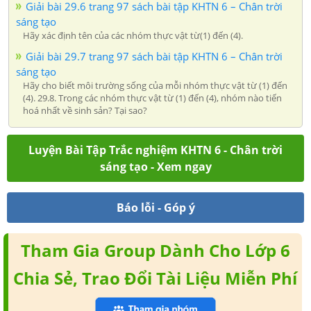
Giải bài 29.6 trang 97 sách bài tập KHTN 6 – Chân trời
sáng tạo
Hãy xác định tên của các nhóm thực vật từ(1) đến (4).
Giải bài 29.7 trang 97 sách bài tập KHTN 6 – Chân trời
sáng tạo
Hãy cho biết môi trường sống của mỗi nhóm thực vật từ (1) đến
(4). 29.8. Trong các nhóm thực vật từ (1) đến (4), nhóm nào tiến
hoá nhất về sinh sản? Tại sao?
Luyện Bài Tập Trắc nghiệm KHTN 6 - Chân trời
sáng tạo - Xem ngay
Báo lỗi - Góp ý
Tham Gia Group Dành Cho Lớp 6
Chia Sẻ, Trao Đổi Tài Liệu Miễn Phí