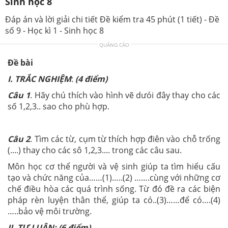
Sinh học 8
Đáp án và lời giải chi tiết Đề kiểm tra 45 phút (1 tiết) - Đề
số 9 - Học kì 1 - Sinh học 8
QUẢNG CÁO
Đề bài
I. TRẮC NGHIỆM
:
(4 điểm)
Câu 1
. Hãy chú thích vào hình vẽ dưói đây thay cho các
số 1,2,3.. sao cho phù hợp.
Câu 2
. Tìm các từ, cụm từ thích hợp điên vào chỗ trống
(....) thay cho các sô 1,2,3.... trong các câu sau.
Môn học cơ thể người và vệ sinh giúp ta tìm hiểu cấu
tạo và chức năng của……(1)…..(2) …….cùng với những cơ
chế điều hòa các quá trình sống. Từ đó đề ra các biện
pháp rèn luyện thân thể, giúp ta có..(3)……để có….(4)
…..bảo vệ môi trường.
II. TỰ LUẬN: (
6
điểm)