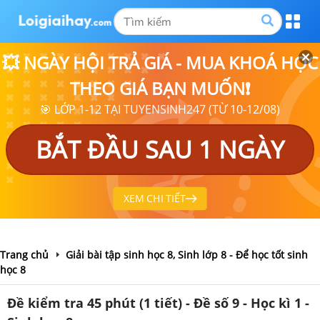
💥 NGÀY HỘI TRẢ GIÁ - MUA KHOÁ HỌC
THEO GIÁ BẠN MUỐN❗
🎯 LỚP 1-12 TẠI TUYENSINH247 (TỪ 10-12/08)
BẮT ĐẦU SAU 1 NGÀY
XEM CHI TIẾT
Trang chủ
Giải bài tập sinh học 8, Sinh lớp 8 - Để học tốt sinh
học 8
Đề kiểm tra 45 phút (1 tiết) - Đề số 9 - Học kì 1 -