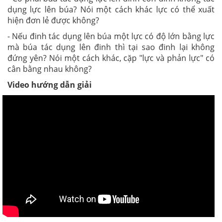
dụng lực lên búa? Nói một cách khác lực có thể xuất
hiện đơn lẻ được không?
- Nếu đinh tác dụng lên búa một lực có độ lớn bằng lực
mà búa tác dụng lên đinh thì tại sao đinh lại không
đứng yên? Nói một cách khác, cặp "lực và phản lực" có
cân bằng nhau không?
Video hướng dẫn giải