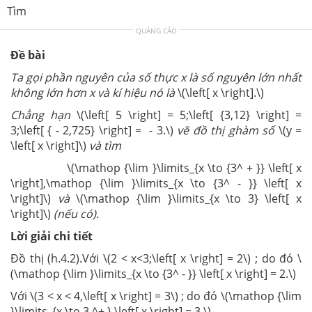
Tìm
QUẢNG CÁO
Đề bài
Ta gọi phần nguyên của số thực x là số nguyên lớn nhất
không lớn hơn x và kí hiệu nó là
\(\left[ x \right].\)
Chẳng hạn
\(\left[ 5 \right] = 5;\left[ {3,12} \right] =
3;\left[ { - 2,725} \right] = - 3.\)
vẽ đồ thị ghàm số
\(y =
\left[ x \right]\)
và tìm
\(\mathop {\lim }\limits_{x \to {3^ + }} \left[ x
\right],\mathop {\lim }\limits_{x \to {3^ - }} \left[ x
\right]\)
và
\(\mathop {\lim }\limits_{x \to 3} \left[ x
\right]\)
(nếu có).
Lời giải chi tiết
Đồ thị (h.4.2).Với \(2 < x<3;\left[ x \right] = 2\) ; do đó \
(\mathop {\lim }\limits_{x \to {3^ - }} \left[ x \right] = 2.\)
Với \(3 < x < 4,\left[ x \right] = 3\) ; do đó \(\mathop {\lim
}\limits_{x \to 3 ^+ } \left[ x \right] = 3.\)