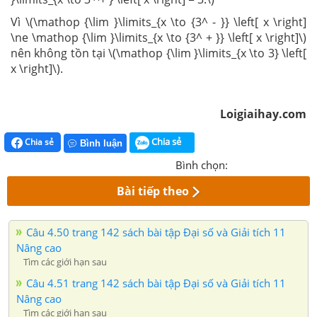
Vì \(\mathop {\lim }\limits_{x \to {3^ - }} \left[ x \right]
\ne \mathop {\lim }\limits_{x \to {3^ + }} \left[ x \right]\)
nên không tồn tại \(\mathop {\lim }\limits_{x \to 3} \left[
x \right]\).
Loigiaihay.com
Chia sẻ
Chia sẻ
Bình luận
Bình chọn:
Bài tiếp theo
Câu 4.50 trang 142 sách bài tập Đại số và Giải tích 11
Nâng cao
Tìm các giới hạn sau
Câu 4.51 trang 142 sách bài tập Đại số và Giải tích 11
Nâng cao
Tìm các giới hạn sau