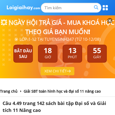
💥 NGÀY HỘI TRẢ GIÁ - MUA KHOÁ HỌC
THEO GIÁ BẠN MUỐN❗
🎯 LỚP 1-12 TẠI TUYENSINH247 (TỪ 10-12/08)
18
13
54
BẮT ĐẦU
SAU
GIỜ
PHÚT
GIÂY
XEM CHI TIẾT
Trang chủ
Giải SBT toán hình học và đại số 11 nâng cao
Câu 4.49 trang 142 sách bài tập Đại số và Giải
tích 11 Nâng cao