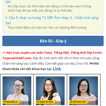
tạo
Em hãy chọn các hình dán vận động cơ thẻ dán vào ô trống
thích hợp để tạo mẫu vận động và tự thể hiện
Câu 5 nhạc cụ trang 15 VBT Âm nhạc 2 - Chân trời sáng
tạo
Thực hành đệm cho bài hát Trên con đường đến trường
Báo lỗi - Góp ý
>> Học trực tuyến các môn Toán, Tiếng Việt, Tiếng Anh lớp 2 trên
Tuyensinh247.com.
Đầy đủ 3 bộ sách: Kết nối tri thức với cuộc sống;
Chân trời sáng tạo; Cánh diều. Cam kết giúp con lớp 2 học tốt.
PH/HS
Link
tham khảo chi tiết khoá học tại: