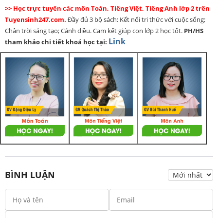
>> Học trực tuyến các môn Toán, Tiếng Việt, Tiếng Anh lớp 2 trên
Tuyensinh247.com.
Đầy đủ 3 bộ sách: Kết nối tri thức với cuộc sống;
Chân trời sáng tạo; Cánh diều. Cam kết giúp con lớp 2 học tốt.
PH/HS
Link
tham khảo chi tiết khoá học tại:
BÌNH LUẬN