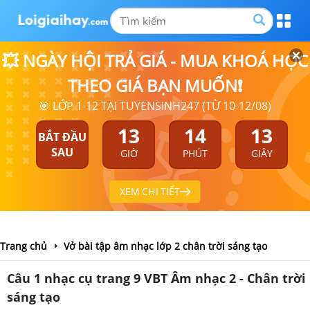
💥 NGÀY HỘI TRẢ GIÁ - MUA KHOÁ HỌC
THEO GIÁ BẠN MUỐN❗
🎯 LỚP 1-12 TẠI TUYENSINH247 (TỪ 10-12/08)
13
14
13
BẮT ĐẦU
SAU
GIỜ
PHÚT
GIÂY
XEM CHI TIẾT
Trang chủ
Vở bài tập âm nhạc lớp 2 chân trời sáng tạo
Câu 1 nhạc cụ trang 9 VBT Âm nhạc 2 - Chân trời
sáng tạo