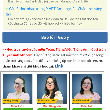
Em hãy tìm và đánh dấu (v) vào bạn đang chơi sênh tiền
Câu 3 đọc nhạc trang 9 VBT Âm nhạc 2 - Chân trời sáng
tạo
Em hãy tìm sự khác biệt giữa 2 đàn cá, sau đó lần lượt đọc tên
các chú cá đúng cao độ kết hợp với ký hiệu bàn tay
Báo lỗi - Góp ý
>> Học trực tuyến các môn Toán, Tiếng Việt, Tiếng Anh lớp 2 trên
Tuyensinh247.com.
Đầy đủ 3 bộ sách: Kết nối tri thức với cuộc sống;
Chân trời sáng tạo; Cánh diều. Cam kết giúp con lớp 2 học tốt.
PH/HS
Link
tham khảo chi tiết khoá học tại: