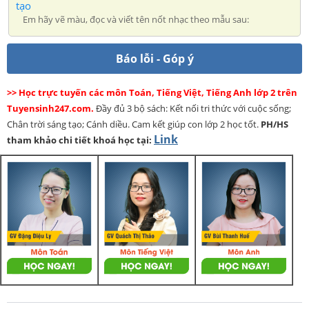
tạo
Em hãy vẽ màu, đọc và viết tên nốt nhạc theo mẫu sau:
Báo lỗi - Góp ý
>> Học trực tuyến các môn Toán, Tiếng Việt, Tiếng Anh lớp 2 trên
Tuyensinh247.com.
Đầy đủ 3 bộ sách: Kết nối tri thức với cuộc sống;
Chân trời sáng tạo; Cánh diều. Cam kết giúp con lớp 2 học tốt.
PH/HS
Link
tham khảo chi tiết khoá học tại: