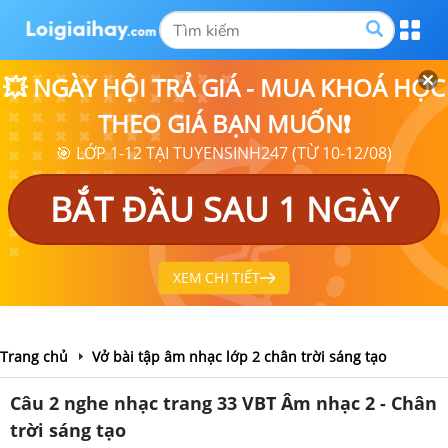
💥 NGÀY HỘI TRẢ GIÁ - MUA KHOÁ HỌC
THEO GIÁ BẠN MUỐN❗
🎯 LỚP 1-12 TẠI TUYENSINH247 (TỪ 10-12/08)
BẮT ĐẦU SAU 1 NGÀY
XEM CHI TIẾT
Trang chủ
Vở bài tập âm nhạc lớp 2 chân trời sáng tạo
Câu 2 nghe nhạc trang 33 VBT Âm nhạc 2 - Chân
trời sáng tạo