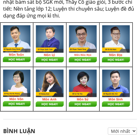
nhật bám sát bộ SGK mới, Thầy Cô giáo giỏi, 3 bước chi
tiết: Nền tảng lớp 12; Luyện thi chuyên sâu; Luyện đề đủ
dạng đáp ứng mọi kì thi.
BÌNH LUẬN