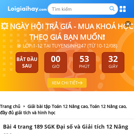
💥 NGÀY HỘI TRẢ GIÁ - MUA KHOÁ HỌC
THEO GIÁ BẠN MUỐN❗
🎯 LỚP 1-12 TẠI TUYENSINH247 (TỪ 10-12/08)
00
53
31
BẮT ĐẦU
SAU
GIỜ
PHÚT
GIÂY
XEM CHI TIẾT
Trang chủ
Giải bài tập Toán 12 Nâng cao, Toán 12 Nâng cao,
đầy đủ giải tích và hình học
Bài 4 trang 189 SGK Đại số và Giải tích 12 Nâng