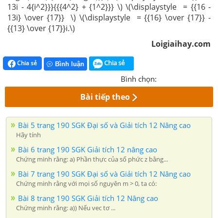
13i - 4{i^2}}}{{{4^2} + {1^2}}} \) \(\displaystyle = {{16 -
13i} \over {17}} \) \(\displaystyle = {{16} \over {17}} -
{{13} \over {17}}i.\)
Loigiaihay.com
Chia sẻ
Chia sẻ
Bình luận
Bình chọn:
Bài tiếp theo
Bài 5 trang 190 SGK Đại số và Giải tích 12 Nâng cao
Hãy tính
Bài 6 trang 190 SGK Giải tích 12 nâng cao
Chứng minh rằng: a) Phần thực của số phức z bằng...
Bài 7 trang 190 SGK Đại số và Giải tích 12 Nâng cao
Chứng minh rằng với mọi số nguyên m > 0, ta có:
Bài 8 trang 190 SGK Giải tích 12 Nâng cao
Chứng minh rằng: a)) Nếu vec tơ ...