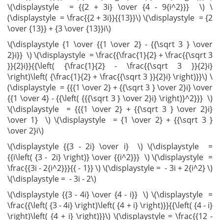
\(\displaystyle = {{2 + 3i} \over {4 - 9{i^2}}} \) \
(\displaystyle = \frac{{2 + 3i}}{{13}}\) \(\displaystyle = {2
\over {13}} + {3 \over {13}}i\)
\(\displaystyle {1 \over {{1 \over 2} - {{\sqrt 3 } \over
2}i}} \) \(\displaystyle = \frac{{\frac{1}{2} + \frac{{\sqrt 3
}}{2}i}}{{\left( {\frac{1}{2} - \frac{{\sqrt 3 }}{2}i}
\right)\left( {\frac{1}{2} + \frac{{\sqrt 3 }}{2}i} \right)}}\) \
(\displaystyle = {{{1 \over 2} + {{\sqrt 3 } \over 2}i} \over
{{1 \over 4} - {{\left( {{{\sqrt 3 } \over 2}i} \right)}^2}}} \)
\(\displaystyle = {{{1 \over 2} + {{\sqrt 3 } \over 2}i}
\over 1} \) \(\displaystyle = {1 \over 2} + {{\sqrt 3 }
\over 2}i\)
\(\displaystyle {{3 - 2i} \over i} \) \(\displaystyle =
{{i\left( {3 - 2i} \right)} \over {{i^2}}} \) \(\displaystyle =
\frac{{3i - 2{i^2}}}{{ - 1}} \) \(\displaystyle = - 3i + 2{i^2} \)
\(\displaystyle = - 3i - 2\)
\(\displaystyle {{3 - 4i} \over {4 - i}} \) \(\displaystyle =
\frac{{\left( {3 - 4i} \right)\left( {4 + i} \right)}}{{\left( {4 - i}
\right)\left( {4 + i} \right)}}\) \(\displaystyle = \frac{{12 -