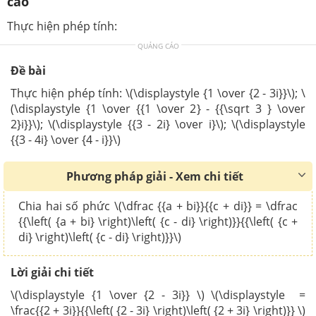
cao
Thực hiện phép tính:
QUẢNG CÁO
Đề bài
Thực hiện phép tính: \(\displaystyle {1 \over {2 - 3i}}\); \
(\displaystyle {1 \over {{1 \over 2} - {{\sqrt 3 } \over
2}i}}\); \(\displaystyle {{3 - 2i} \over i}\); \(\displaystyle
{{3 - 4i} \over {4 - i}}\)
Phương pháp giải - Xem chi tiết
Chia hai số phức \(\dfrac {{a + bi}}{{c + di}} = \dfrac
{{\left( {a + bi} \right)\left( {c - di} \right)}}{{\left( {c +
di} \right)\left( {c - di} \right)}}\)
Lời giải chi tiết
\(\displaystyle {1 \over {2 - 3i}} \) \(\displaystyle =
\frac{{2 + 3i}}{{\left( {2 - 3i} \right)\left( {2 + 3i} \right)}} \)