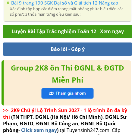
Bài 9 trang 190 SGK Đại số và Giải tích 12 Nâng cao
Xác định tập hợp câc điểm reong mặt phẳng phức biểu diễn các
số phức z thỏa mãn từng điều kiện sau:
Luyện Bài Tập Trắc nghiệm Toán 12 - Xem ngay
Báo lỗi - Góp ý
Group 2K8 ôn Thi ĐGNL & ĐGTD
Miễn Phí
>> 2K9 Chú ý! Lộ Trình Sun 2027 - 1 lộ trình ôn đa kỳ
thi
(TN THPT, ĐGNL (Hà Nội/ Hồ Chí Minh), ĐGNL Sư
Phạm, ĐGTD, ĐGNL Bộ Công an, ĐGNL Bộ Quốc
phòng
-
Click xem ngay
)
tại Tuyensinh247.com.
Cập