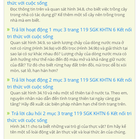
thức với cuộc sống
Đọc thông tin trên và quan sát hình 34.8, cho biết việc trồng cây
trong nhà có tác dụng gì? Kể thêm một số cây nên trồng trong
nhà mà em biết.
Trả lời hoạt động 1 mục 3 trang 119 SGK KHTN 6 Kết nối
tri thức với cuộc sống
Quan sát hình 34.9, so sánh lượng chảy của dòng nước mưa ở
nơi có rừng (Hình 34.9a) với đồi trọc (Hình 34.9b) và giải thích tại
sao lại có sự khác nhau đó? Lượng chảy của dòng nước mưa có
ảnh hưởng như thế nào đến độ màu mở và khả năng giữ nước
của đất? Từ đó cho biết rừng hay đất trên đồi, núi trọc dễ bị xói
mòn, sạt lở, hạn hán hơn?
Trả lời hoạt động 2 mục 3 trang 119 SGK KHTN 6 Kết nối
tri thức với cuộc sống
Quan sát hình 34.10 và nêu một số thiên tai ở nước ta. Theo em,
nguyên nhân nào dẫn đến tình trạng thiên tai ngày càng gia
tăng? Hãy đề xuất các biện pháp nhằm hạn chế tình trạng trên.
Trả lời câu hỏi 2 mục 3 trang 119 SGK KHTN 6 Kết nối tri
thức với cuộc sống
Hình 34.11 cho ta biết những vai trò gì của thực vật? Em hãy kể
tên một số loài động vật ăn thực vật và loại thức ăn của chúng.