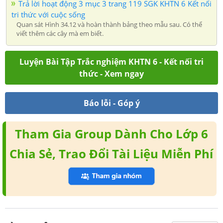
Trả lời hoạt động 3 mục 3 trang 119 SGK KHTN 6 Kết nối
tri thức với cuộc sống
Quan sát Hình 34.12 và hoàn thành bảng theo mẫu sau. Có thể
viết thêm các cây mà em biết.
Luyện Bài Tập Trắc nghiệm KHTN 6 - Kết nối tri
thức - Xem ngay
Báo lỗi - Góp ý
Tham Gia Group Dành Cho Lớp 6
Chia Sẻ, Trao Đổi Tài Liệu Miễn Phí