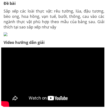
Đề bài
Sắp xếp các loài thực vật: rêu tường, lúa, đậu tương,
bèo ong, hoa hồng, vạn tuế, bưởi, thông, cau vào các
ngành thực vật phù hợp theo mẫu của bảng sau. Giải
thích tại sao sắp xếp như vậy
Video hướng dẫn giải