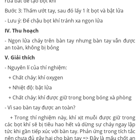
rửa bát để tạo bọt khí
Bước 3: Thấm ướt tay, sau đó lấy 1 ít bọt và bật lửa
- Lưu ý: Để chậu bọt khí tránh xa ngọn lửa
IV. Thu hoạch
- Ngọn lửa cháy trên bàn tay nhưng bàn tay vẫn được
an toàn, không bị bỏng
V. Giải thích
- Nguyên lí của thí nghiệm:
+ Chất cháy: khí oxygen
+ Nhiệt độ: bật lửa
+ Chất cháy: khí được giữ trong bong bóng xà phòng
- Vì sao bàn tay được an toàn?
+ Trong thí nghiệm này, khí xịt muỗi được giữ trong
các bọt khí sẽ bị tiêu hao hết và dừng sự cháy ngay lập
tức khi gần tiếp xúc với bàn tay. Phản ứng trong tích tắc
nên chưa đủ gây hại cho bàn tay => Đây là mấu chốt an