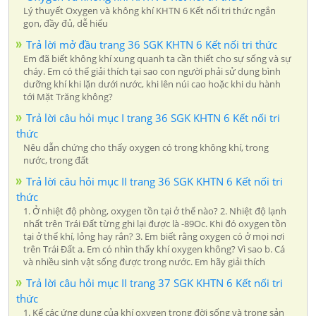
Lý thuyết Oxygen và không khí KHTN 6 Kết nối tri thức ngắn
gọn, đầy đủ, dễ hiểu
Trả lời mở đầu trang 36 SGK KHTN 6 Kết nối tri thức
Em đã biết không khí xung quanh ta cần thiết cho sự sống và sự
cháy. Em có thể giải thích tại sao con người phải sử dụng bình
dưỡng khí khi lặn dưới nước, khi lên núi cao hoặc khi du hành
tới Mặt Trăng không?
Trả lời câu hỏi mục I trang 36 SGK KHTN 6 Kết nối tri
thức
Nêu dẫn chứng cho thấy oxygen có trong không khí, trong
nước, trong đất
Trả lời câu hỏi mục II trang 36 SGK KHTN 6 Kết nối tri
thức
1. Ở nhiệt độ phòng, oxygen tồn tại ở thể nào? 2. Nhiệt độ lạnh
nhất trên Trái Đất từng ghi lại được là -89Oc. Khi đó oxygen tồn
tại ở thể khí, lỏng hay rắn? 3. Em biết rằng oxygen có ở mọi nơi
trên Trái Đất a. Em có nhìn thấy khí oxygen không? Vì sao b. Cá
và nhiều sinh vật sống được trong nước. Em hãy giải thích
Trả lời câu hỏi mục II trang 37 SGK KHTN 6 Kết nối tri
thức
1. Kể các ứng dụng của khí oxygen trong đời sống và trong sản