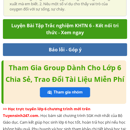
xuất mà em biết. 2. Nêu một số ví dụ cho thấy vai trò của
oxygen đối với sự sống, sự cháy.
Luyện Bài Tập Trắc nghiệm KHTN 6 - Kết nối tri
thức - Xem ngay
Báo lỗi - Góp ý
Tham Gia Group Dành Cho Lớp 6
Chia Sẻ, Trao Đổi Tài Liệu Miễn Phí
>> Học trực tuyến lớp 6 chương trình mới trên
Tuyensinh247.com.
Học bám sát chương trình SGK mới nhất của Bộ
Giáo dục. Cam kết giúp học sinh lớp 6 học tốt, hoàn trả học phí nếu học
không hiệu quả. Phụ huynh và học sinh tham khảo chi tiết khoá học tại: