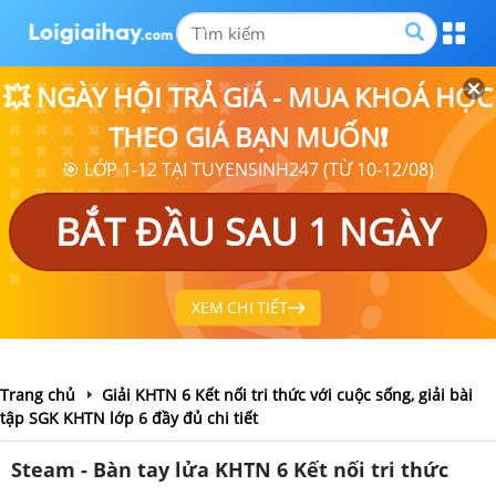
💥 NGÀY HỘI TRẢ GIÁ - MUA KHOÁ HỌC
THEO GIÁ BẠN MUỐN❗
🎯 LỚP 1-12 TẠI TUYENSINH247 (TỪ 10-12/08)
BẮT ĐẦU SAU 1 NGÀY
XEM CHI TIẾT
Trang chủ
Giải KHTN 6 Kết nối tri thức với cuộc sống, giải bài
tập SGK KHTN lớp 6 đầy đủ chi tiết
Steam - Bàn tay lửa KHTN 6 Kết nối tri thức