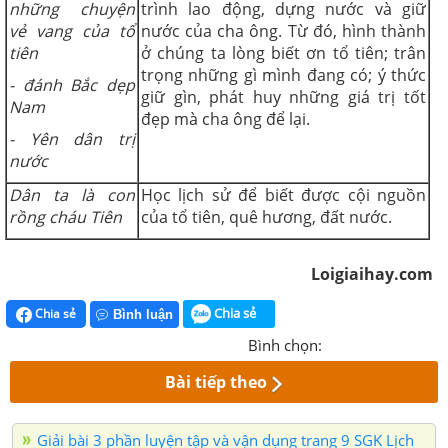
những chuyện
trình lao động, dựng nước và giữ
vẻ vang của tổ
nước của cha ông. Từ đó, hình thành
tiên
ở chúng ta lòng biết ơn tổ tiên; trân
trọng những gì mình đang có; ý thức
- đánh Bắc dẹp
giữ gìn, phát huy những giá trị tốt
Nam
đẹp mà cha ông để lại.
- Yên dân trị
nước
Dân ta là con
Học lịch sử để biết được cội nguồn
rồng cháu Tiên
của tổ tiên, quê hương, đất nước.
Loigiaihay.com
Chia sẻ
Chia sẻ
Bình luận
Bình chọn:
Bài tiếp theo
Giải bài 3 phần luyện tập và vận dụng trang 9 SGK Lịch