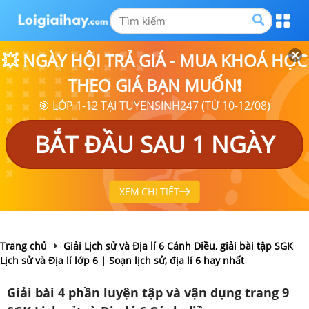
💥 NGÀY HỘI TRẢ GIÁ - MUA KHOÁ HỌC
THEO GIÁ BẠN MUỐN❗
🎯 LỚP 1-12 TẠI TUYENSINH247 (TỪ 10-12/08)
BẮT ĐẦU SAU 1 NGÀY
XEM CHI TIẾT
Trang chủ
Giải Lịch sử và Địa lí 6 Cánh Diều, giải bài tập SGK
Lịch sử và Địa lí lớp 6 | Soạn lịch sử, địa lí 6 hay nhất
Giải bài 4 phần luyện tập và vận dụng trang 9