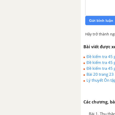
Ôn tập cuối năm - Đại số -
Toán 7
Gửi bình luận
Ôn tập cuối năm - Hình học -
Toán 7
Hãy trở thành ng
Bài viết được 
Đề kiểm tra 45 p
Đề kiểm tra 45 p
Đề kiểm tra 45 p
Bài 20 trang 23
Lý thuyết Ôn tậ
Các chương, bà
Bài 1. Thu thập