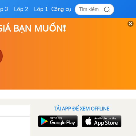
p 3
Lớp 2
Lớp 1
Công cụ
 GIÁ BẠN MUỐN❗
TẢI APP ĐỂ XEM OFFLINE