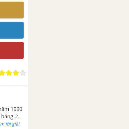
n năm 1990
 bảng 28:
m lời giải