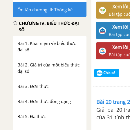
Xem lời 
Ôn tập chương III: Thống kê
Bài tập cu
CHƯƠNG IV. BIỂU THỨC ĐẠI
Xem lời 
SỐ
Bài tập cu
Bài 1. Khái niệm về biểu thức
Xem lời 
đại số
Bài tập cu
Bài 2. Giá trị của một biểu thức
đại số
Chia sẻ
Bài 3. Đơn thức
Bài 4. Đơn thức đồng dạng
Bài 20 trang 2
Giải bài 20 t
Bài 5. Đa thức
của 31 tỉnh t
a)Lập bảng “tầ