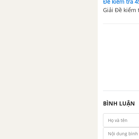
Đề kiểm tra 45
Bài 6. Tính chất ba đường phân
giác của tam giác
Bài 7. Tính chất đường trung
trực của một đoạn thẳng
Bài 8. Tính chất ba đường trung
trực của tam giác
Bài 9. Tính chất ba đường cao
của tam giác
Ôn tập chương III : Quan hệ
giữa các yếu tố trong tam giác.
BÌNH LUẬN
Các đường đồng quy của tam
giác
ÔN TẬP CUỐI NĂM - TOÁN 7