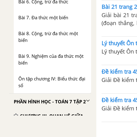
Bài 6. Cộng, trừ đa thức
Bài 21 trang 2
Giải bài 21 t
Bài 7. Đa thức một biến
(đoạn thẳng,
nhận xét.
Bài 8. Cộng, trừ đa thức một
biến
Lý thuyết Ôn 
Lý thuyết Ôn 
Bài 9. Nghiệm của đa thức một
biến
Đề kiểm tra 45
Ôn tập chương IV: Biểu thức đại
số
Đề kiểm tra 45
PHẦN HÌNH HỌC - TOÁN 7 TẬP 2
CHƯƠNG III. QUAN HỆ GIỮA
CÁC YỂU TỐ TRONG TAM
GIÁC. CÁC ĐƯỜNG ĐỒNG
QUY CỦA TAM GIÁC