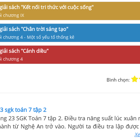
giải sách "Kết nối tri thức với cuộc sống"
ối chương IX
giải sách "Chân trời sáng tạo"
ối chương 4 - Một số yếu tố thống kê
giải sách "Cánh diều"
ối chương 4
Bình chọn:
3 sgk toán 7 tập 2
rang 23 SGK Toán 7 tập 2. Điều tra năng suất lúc xuâ
hành từ Nghệ An trở vào. Người ta điều tra lập được
n số”...
Xe