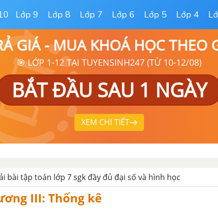
10
Lớp 9
Lớp 8
Lớp 7
Lớp 6
Lớp 5
Lớp 4
Lớ
RẢ GIÁ - MUA KHOÁ HỌC THEO
🎯 LỚP 1-12 TẠI TUYENSINH247 (TỪ 10-12/08)
BẮT ĐẦU SAU 1 NGÀY
XEM CHI TIẾT
iải bài tập toán lớp 7 sgk đầy đủ đại số và hình học
ơng III: Thống kê