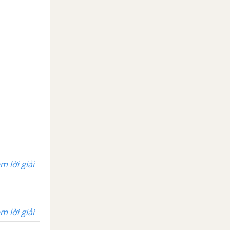
m lời giải
m lời giải