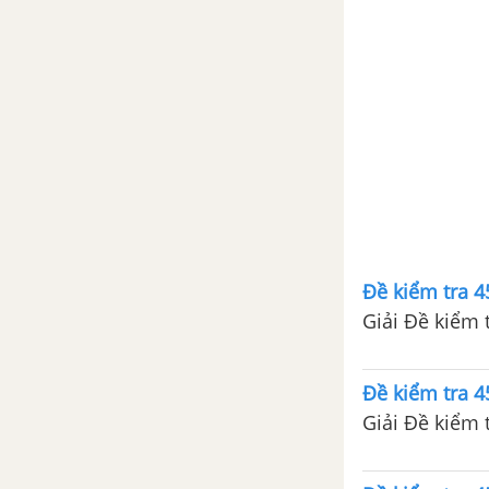
Bài 1. Quan hệ giữa góc và cạnh
đối diện trong một tam giác
Bài 2. Quan hệ giữa đường
vuông góc và đường xiên,
đường xiên và hình chiếu
Bài 3. Quan hệ giữa ba cạnh của
một tam giác bất đẳng thức tam
giác
Đề kiểm tra 45
Bài 4. Tính chất ba đường trung
tuyến của tam giác
Đề kiểm tra 45
Bài 5. Tính chất tia phân giác
của một góc