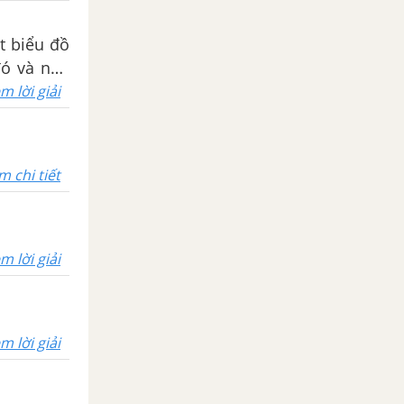
t biểu đồ
đó và nêu
m lời giải
m chi tiết
m lời giải
m lời giải