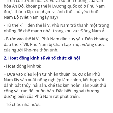
- Trên cơ sở Văn hóa Óc Eo và sự ảnh hưởng của văn
hóa Ấn Độ, khoảng thế kỉ I,vương quốc cổ ở Phù Nam
được thành lập, có phạm vi lãnh thổ chủ yếu thuộc
Nam Bộ (Việt Nam ngày nay)
- Từ thế kỉ III đến thế kỉ V, Phù Nam trở thành một trong
những đế chế mạnh nhất trong khu vực Đông Nam Á.
- Bước vào thế kỉ VI, Phù Nam dần suy yếu. Đến khoảng
đầu thế kỉ VII, Phù Nam bị Chân Lạp- một vương quốc
của người Khơ-me thôn tính.
2. Hoạt động kinh tế và tổ chức xã hội
- Hoạt động kinh tế:
+ Dựa vào điều kiện tự nhiên thuận lợi, cư dân Phù
Nam lấy sản xuất nông nghiệp làm chính, kết hợp với
đánh bắt thủy, hải sản, chế tác kim hoàn, sản xuất thủ
công và trao đổi buôn bán. Đặc biệt, ngoại thương
đường biển của Phù Nam rất phát triển.
- Tổ chức nhà nước: