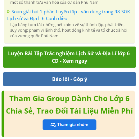
một số thành tựu văn hóa của cư dân Phù Nam.
Soạn giải bài 1 phần Luyện tập - vận dụng trang 98 SGK
Lịch sử và Địa lí 6 Cánh diều
Lập bảng tóm tắt những nét chính về sự thành lập, phát triển,
suy vong; phạm vi lãnh thổ, hoạt động kinh tế và tổ chức xã hội
của vương quốc Phù Nam
Luyện Bài Tập Trắc nghiệm Lịch Sử và Địa Lí lớp 6-
CD - Xem ngay
Báo lỗi - Góp ý
Tham Gia Group Dành Cho Lớp 6
Chia Sẻ, Trao Đổi Tài Liệu Miễn Phí