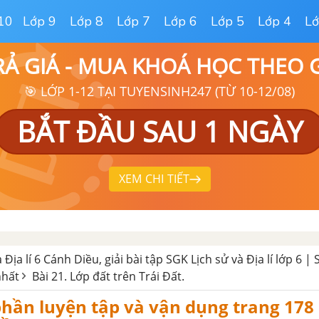
10
Lớp 9
Lớp 8
Lớp 7
Lớp 6
Lớp 5
Lớp 4
Lớ
RẢ GIÁ - MUA KHOÁ HỌC THEO
🎯 LỚP 1-12 TẠI TUYENSINH247 (TỪ 10-12/08)
BẮT ĐẦU SAU 1 NGÀY
XEM CHI TIẾT
à Địa lí 6 Cánh Diều, giải bài tập SGK Lịch sử và Địa lí lớp 6 | 
nhất
Bài 21. Lớp đất trên Trái Đất.
 phần luyện tập và vận dụng trang 178