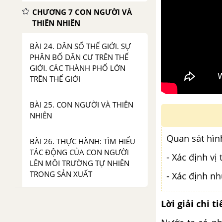
CHƯƠNG 7 CON NGƯỜI VÀ
THIÊN NHIÊN
BÀI 24. DÂN SỐ THẾ GIỚI. SỰ
PHÂN BỐ DÂN CƯ TRÊN THẾ
GIỚI. CÁC THÀNH PHỐ LỚN
TRÊN THẾ GIỚI
BÀI 25. CON NGƯỜI VÀ THIÊN
NHIÊN
Quan sát hìn
BÀI 26. THỰC HÀNH: TÌM HIỂU
TÁC ĐỘNG CỦA CON NGƯỜI
- Xác định vị 
LÊN MÔI TRƯỜNG TỰ NHIÊN
TRONG SẢN XUẤT
- Xác định n
Lời giải chi ti