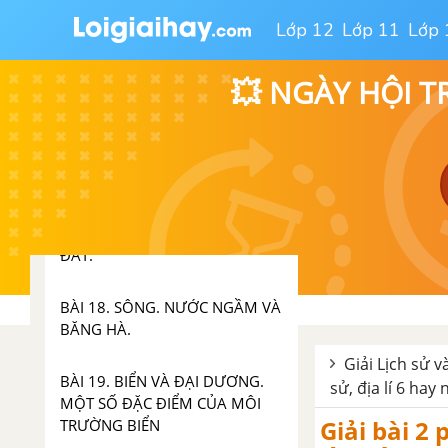
BÀI 16. THỰC HÀNH: ĐỌC
Lớp 12
Lớp 11
Lớp 
LƯỢC ĐỒ KHÍ HẬU VÀ BIẾN ĐỔI
KHÍ HẬU VÀ BIỂU ĐỒ NHIỆT ĐỘ
- LƯỢNG MƯA
💥 NGÀY HỘI T
CHƯƠNG 5 NƯỚC TRÊN TRÁI
ĐẤT
GIẢI BÀI 17. CÁC THÀNH PHẦN
CHỦ YẾU CỦA THỦY QUYỂN.
TUẦN HOÀN NƯỚC TRÊN TRÁI
ĐẤT.
BÀI 18. SÔNG. NƯỚC NGẦM VÀ
BĂNG HÀ.
Giải Lịch sử v
BÀI 19. BIỂN VÀ ĐẠI DƯƠNG.
sử, địa lí 6 hay 
MỘT SỐ ĐẶC ĐIỂM CỦA MÔI
Giải bài 2
TRƯỜNG BIỂN