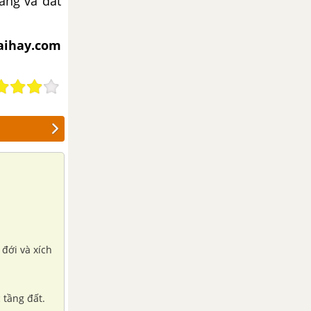
vàng và đất
iaihay.com
 đới và xích
 tầng đất.