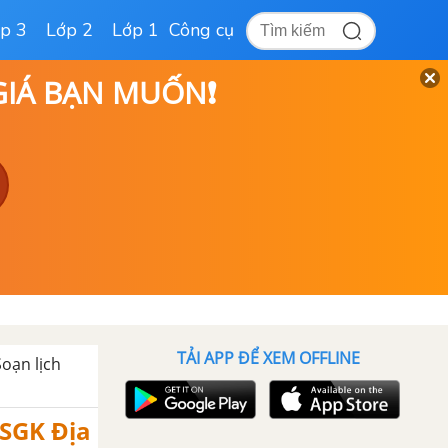
p 3
Lớp 2
Lớp 1
Công cụ
 GIÁ BẠN MUỐN❗
TẢI APP ĐỂ XEM OFFLINE
Soạn lịch
 SGK Địa