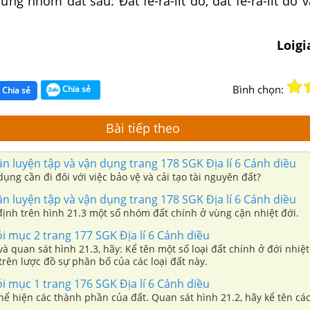
ng nhóm đất sau: Đất fe-ra-lit đỏ, đất fe-ra-lit đỏ 
Loig
Bình chọn:
Chia sẻ
Chia sẻ
Bài tiếp theo
ần luyện tập và vận dụng trang 178 SGK Địa lí 6 Cánh diều
 dụng cần đi đôi với việc bảo vệ và cải tạo tài nguyên đất?
ần luyện tập và vận dụng trang 178 SGK Địa lí 6 Cánh diều
định trên hình 21.3 một số nhóm đất chính ở vùng cận nhiệt đới.
ỏi mục 2 trang 177 SGK Địa lí 6 Cánh diều
và quan sát hình 21.3, hãy: Kể tên một số loại đất chính ở đới nhiệt
trên lược đồ sự phân bố của các loại đất này.
ỏi mục 1 trang 176 SGK Địa lí 6 Cánh diều
hể hiện các thành phần của đất. Quan sát hình 21.2, hãy kể tên các