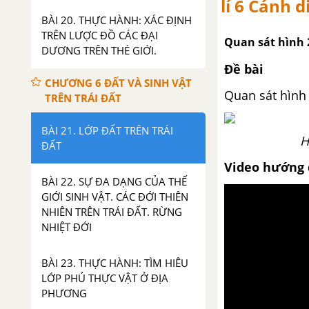
lí 6 Cánh d
BÀI 20. THỰC HÀNH: XÁC ĐỊNH
TRÊN LƯỢC ĐỒ CÁC ĐẠI
Quan sát hình 
DƯƠNG TRÊN THÉ GIỚI.
Đề bài
CHƯƠNG 6 ĐẤT VÀ SINH VẬT
Quan sát hình 
TRÊN TRÁI ĐẤT
BÀI 21. LỚP ĐẤT TRÊN TRÁI
H
ĐẤT
Video hướng 
BÀI 22. SỰ ĐA DẠNG CỦA THẾ
GIỚI SINH VẬT. CÁC ĐỚI THIÊN
NHIÊN TRÊN TRÁI ĐẤT. RỪNG
NHIỆT ĐỚI
BÀI 23. THỰC HÀNH: TÌM HIÊU
LỚP PHỦ THỰC VẬT Ở ĐỊA
PHƯƠNG