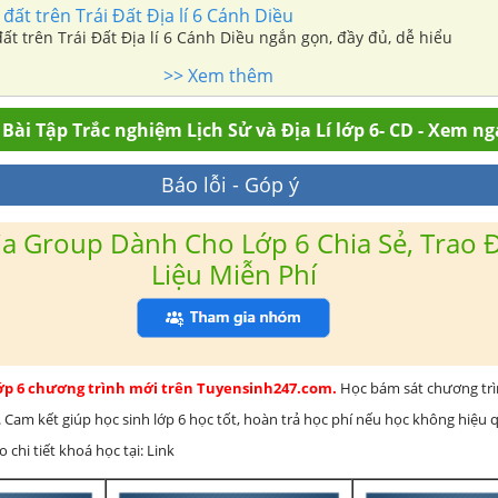
 đất trên Trái Đất Địa lí 6 Cánh Diều
đất trên Trái Đất Địa lí 6 Cánh Diều ngắn gọn, đầy đủ, dễ hiểu
>> Xem thêm
Bài Tập Trắc nghiệm Lịch Sử và Địa Lí lớp 6- CD - Xem ng
Báo lỗi - Góp ý
a Group Dành Cho Lớp 6 Chia Sẻ, Trao Đ
Liệu Miễn Phí
lớp 6 chương trình mới trên Tuyensinh247.com.
Học bám sát chương tr
 Cam kết giúp học sinh lớp 6 học tốt, hoàn trả học phí nếu học không hiệu
chi tiết khoá học tại: Link