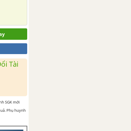
ay
ổi Tài
ình SGK mới
 quả. Phụ huynh