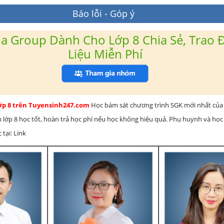
Báo lỗi - Góp ý
a Group Dành Cho Lớp 8 Chia Sẻ, Trao Đ
Liệu Miễn Phí
lớp 8 trên Tuyensinh247.com
Học bám sát chương trình SGK mới nhất của 
h lớp 8 học tốt, hoàn trả học phí nếu học không hiệu quả. Phụ huynh và học
 tại: Link