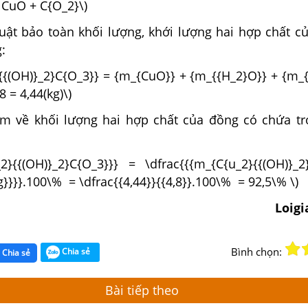
 CuO + C{O_2}\)
luật bảo toàn khối lượng, khới lượng hai hợp chất c
:
2{{(OH)}_2}C{O_3}} = {m_{CuO}} + {m_{{H_2}O}} + {m_
8 = 4,44(kg)\)
ăm về khối lượng hai hợp chất của đồng có chứa t
2}{{(OH)}_2}C{O_3}}} = \dfrac{{{m_{C{u_2}{{(OH)}_2}
g}}}}.100\% = \dfrac{{4,44}}{{4,8}}.100\% = 92,5\% \)
Loig
Bình chọn:
Chia sẻ
Chia sẻ
Bài tiếp theo