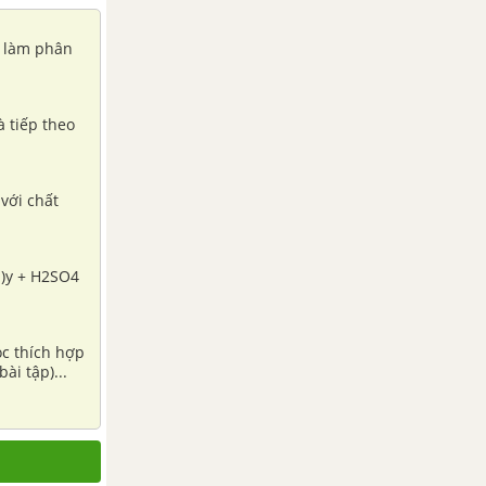
g làm phân
à tiếp theo
 với chất
H)y + H2SO4
ọc thích hợp
ài tập)...