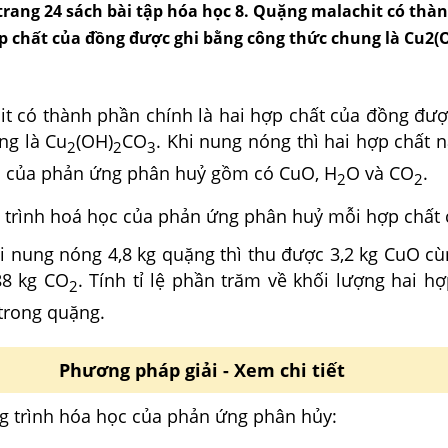
 trang 24 sách bài tập hóa học 8. Quặng malachit có thà
ợp chất của đồng được ghi bằng công thức chung là Cu2(
t có thành phần chính là hai hợp chất của đồng đượ
ng là Cu
(OH)
CO
. Khi nung nóng thì hai hợp chất 
2
2
3
 của phản ứng phân huỷ gồm có CuO, H
O và CO
.
2
2
g trình hoá học của phản ứng phân huỷ mỗi hợp chất 
hi nung nóng 4,8 kg quặng thì thu được 3,2 kg CuO cù
88 kg CO
. Tính tỉ lệ phần trăm về khối lượng hai h
2
trong quặng.
Phương pháp giải - Xem chi tiết
g trình hóa học của phản ứng phân hủy: