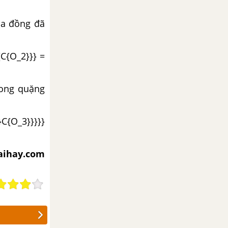
ủa đồng đã
{C{O_2}}} =
rong quặng
C{O_3}}}}}
iaihay.com