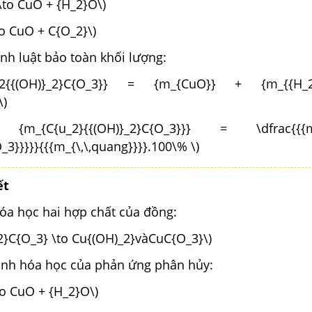
\to CuO + {H_2}O\)
to CuO + C{O_2}\)
ịnh luật bảo toàn khối lượng:
_{_2{{(OH)}_2}C{O_3}} = {m_{CuO}} + {m_{{H
\)
_{C{u_2}{{(OH)}_2}C{O_3}}} = \dfrac{{{m_
_3}}}}}{{{m_{\,\,quang}}}}.100\% \)
ết
óa học hai hợp chất của đồng:
2}C{O_3} \to Cu{(OH)_2}vàCuC{O_3}\)
ình hóa học của phản ứng phân hủy:
to CuO + {H_2}O\)