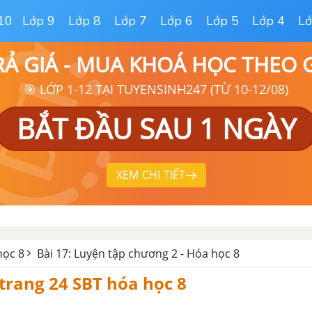
10
Lớp 9
Lớp 8
Lớp 7
Lớp 6
Lớp 5
Lớp 4
Lớ
RẢ GIÁ - MUA KHOÁ HỌC THEO
🎯 LỚP 1-12 TẠI TUYENSINH247 (TỪ 10-12/08)
BẮT ĐẦU SAU 1 NGÀY
XEM CHI TIẾT
học 8
Bài 17: Luyện tập chương 2 - Hóa học 8
 trang 24 SBT hóa học 8