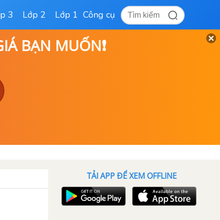
p 3
Lớp 2
Lớp 1
Công cụ
 GIÁ BẠN MUỐN❗
TẢI APP ĐỂ XEM OFFLINE