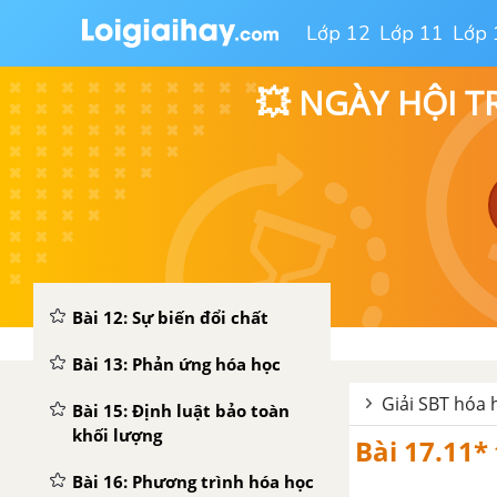
Phân tử
Lớp 12
Lớp 11
Lớp 
Bài 8: Luyện tập
💥 NGÀY HỘI T
Bài 9: Công thức hóa học
Bài 10: Hóa trị
Bài 11: Luyện tập chương 1 -
Hóa học 8
CHƯƠNG 2: PHẢN ỨNG HÓA HỌC
Bài 12: Sự biến đổi chất
Bài 13: Phản ứng hóa học
Giải SBT hóa 
Bài 15: Định luật bảo toàn
khối lượng
Bài 17.11*
Bài 16: Phương trình hóa học