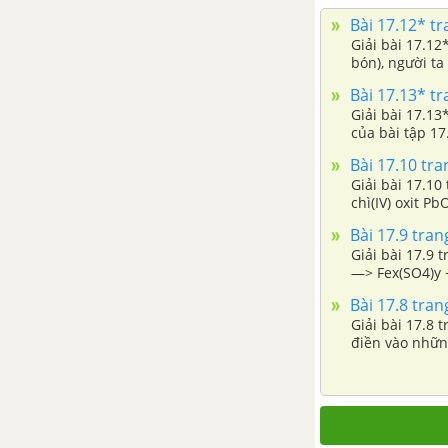
Bài 41: Độ tan của một chất
trong nước
Bài 17.12* tr
Giải bài 17.12
bón), người ta 
Bài 42: Nồng độ của dung
dịch
Bài 17.13* tr
Giải bài 17.13
Bài 43: Pha chế dung dịch
của bài tập 17
Bài 17.10 tra
Bài 44: Luyện tập chương 6 -
Giải bài 17.10
Hóa học 8
chì(IV) oxit Pb
Bài 17.9 tran
Giải bài 17.9 
—> Fex(SO4)y 
Bài 17.8 tran
Giải bài 17.8 
điền vào những