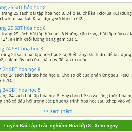
ang 25 SBT hóa học 8
* trang 25 sách bài tập hóa học 8. Để điều chế kali clorua KCl (dùn
cho kim loại kali K tác dụng với khí clo Cl2...
ang 25 SBT hóa học 8
* trang 25 sách bài tập hóa học 8.Những câu trong bài tập này coi l
.12*. a)Tính khối lượng bằng gam của :...
ng 24 SBT hóa học 8
 trang 24 sách bài tập hóa học 8. a) Biết rằng, khí hiđro dễ tác dụng
O2, chiếm lấy oxi của chất này để tạo ra nước...
g 24 SBT hóa học 8
trang 24 sách bài tập hóa học 8. Cho sơ đồ của phản ứng sau :Fe(O
+ H2O...
g 24 SBT hóa học 8
trang 24 sách bài tập hóa học 8. Hãy chọn hệ số và công thức hoá h
 chỗ có dấu hỏi trong các phương trình hoá học sau (chép vào vở b
>> Xem thêm
Luyện Bài Tập Trắc nghiệm Hóa lớp 8 - Xem ngay