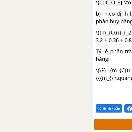
\(CuC{O_3} \to
Bài 31: Tính chất của hidro
và ứng dụng
b) Theo định 
phân hủy bằng
Bài 32: Phản ứng oxi hóa -
khử
\({m_{Cu}}_{_
3,2 + 0,36 + 0,8
Bài 33: Điều chế hidro- Phản
ứng thế
Tỷ lệ phần tr
bằng:
Bài 36: Nước
\(\% {m_{C{u_
Bài 37: Axit -Bazo -Muối
{{{m_{\,\,quan
Bài 38: Luyện tập chương 5 -
Hóa học 8
CHƯƠNG 6: DUNG DỊCH
Bình luận
Bài 40: Dung dịch