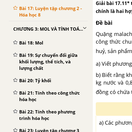
Giải bài 17.11*
Bài 17: Luyện tập chương 2 -
chính là hai h
Hóa học 8
Đề bài
CHƯƠNG 3: MOL VÀ TÍNH TOÁN HÓA HỌC
Quặng malachi
công thức chu
Bài 18: Mol
huỷ, sản phẩm
Bài 19: Sự chuyển đổi giữa
khối lượng, thể tích, và
a) Viết phươn
lượng chất
b) Biết rằng k
Bài 20: Tỷ khối
kg nước và 0,
đồng có chứa 
Bài 21: Tính theo công thức
hóa học
Bài 22: Tính theo phương
trình hóa học
a) Các phươn
Bài 23: Luyện tập chương 3