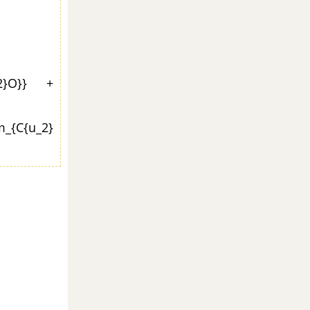
_2}O}} +
{C{u_2}