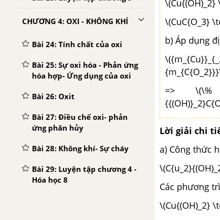
\(Cu{(OH)_2} 
\(CuC{O_3} \
CHƯƠNG 4: OXI - KHÔNG KHÍ
b) Áp dụng đ
Bài 24: Tính chất của oxi
\({m_{Cu}}
Bài 25: Sự oxi hóa - Phản ứng
{m_{C{O_2}}}
hóa hợp- Ứng dụng của oxi
=> \(\% {m
Bài 26: Oxit
{{(OH)}_2}C{O
Bài 27: Điều chế oxi- phản
ứng phân hủy
Lời giải chi ti
a) Công thức h
Bài 28: Không khí- Sự cháy
\(C{u_2}{(OH)_
Bài 29: Luyện tập chương 4 -
Hóa học 8
Các phương tr
CHƯƠNG 5: HIĐRO - NƯỚC
\(Cu{(OH)_2} \