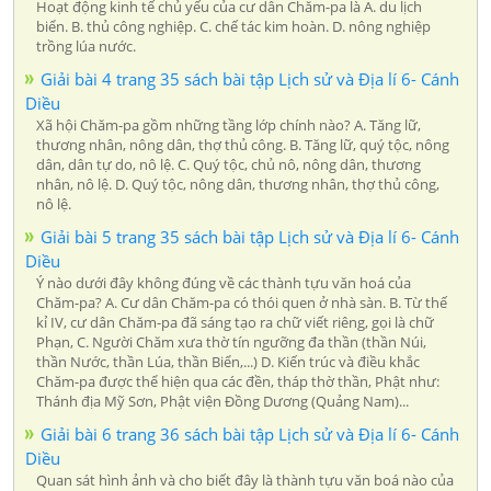
Hoạt động kinh tế chủ yếu của cư dân Chăm-pa là A. du lịch
biển. B. thủ công nghiệp. C. chế tác kim hoàn. D. nông nghiệp
trồng lúa nước.
Giải bài 4 trang 35 sách bài tập Lịch sử và Địa lí 6- Cánh
Diều
Xã hội Chăm-pa gồm những tầng lớp chính nào? A. Tăng lữ,
thương nhân, nông dân, thợ thủ công. B. Tăng lữ, quý tộc, nông
dân, dân tự do, nô lệ. C. Quý tộc, chủ nô, nông dân, thương
nhân, nô lệ. D. Quý tộc, nông dân, thương nhân, thợ thủ công,
nô lệ.
Giải bài 5 trang 35 sách bài tập Lịch sử và Địa lí 6- Cánh
Diều
Ý nào dưới đây không đúng về các thành tựu văn hoá của
Chăm-pa? A. Cư dân Chăm-pa có thói quen ở nhà sàn. B. Từ thế
kỉ IV, cư dân Chăm-pa đã sáng tạo ra chữ viết riêng, gọi là chữ
Phạn, C. Người Chăm xưa thờ tín ngưỡng đa thần (thần Núi,
thần Nước, thần Lúa, thần Biển,...) D. Kiến trúc và điều khắc
Chăm-pa được thể hiện qua các đền, tháp thờ thần, Phật như:
Thánh địa Mỹ Sơn, Phật viện Đồng Dương (Quảng Nam)...
Giải bài 6 trang 36 sách bài tập Lịch sử và Địa lí 6- Cánh
Diều
Quan sát hình ảnh và cho biết đây là thành tựu văn boá nào của