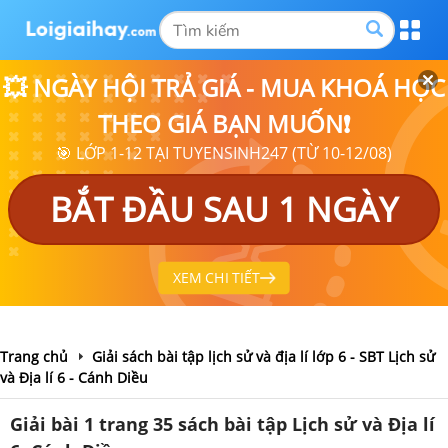
💥 NGÀY HỘI TRẢ GIÁ - MUA KHOÁ HỌC
THEO GIÁ BẠN MUỐN❗
🎯 LỚP 1-12 TẠI TUYENSINH247 (TỪ 10-12/08)
BẮT ĐẦU SAU 1 NGÀY
XEM CHI TIẾT
Trang chủ
Giải sách bài tập lịch sử và địa lí lớp 6 - SBT Lịch sử
và Địa lí 6 - Cánh Diều
Giải bài 1 trang 35 sách bài tập Lịch sử và Địa lí