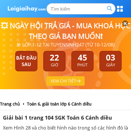
💥 NGÀY HỘI TRẢ GIÁ - MUA KHOÁ HỌC
THEO GIÁ BẠN MUỐN❗
🎯 LỚP 1-12 TẠI TUYENSINH247 (TỪ 10-12/08)
22
45
03
BẮT ĐẦU
SAU
GIỜ
PHÚT
GIÂY
XEM CHI TIẾT
Trang chủ
Toán 6, giải toán lớp 6 Cánh diều
Giải bài 1 trang 104 SGK Toán 6 Cánh diều
Xem Hình 28 và cho biết hình nào trong số các hình đó là