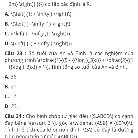
+ 2m} \right)} }}\) có tập xác định là R.
A.
\(\left( {1; + \infty } \right)\).
B.
\(\left( { - \infty ;1} \right]\).
C.
\(\left( { - \infty ;1} \right)\).
D.
\(\left[ {1; + \infty } \right)\).
Câu 23 :
Số tuổi của An và Bình là các nghiệm của
phương trình \(\dfrac{1}{{5 - {{\log }_3}x}} + \dfrac{2}{{1
+ {{\log }_3}x}} = 1\). Tính tổng số tuổi của An và Bình.
A.
36.
B.
21.
C.
12.
D.
23.
Câu 24 :
Cho hình chóp tứ giác đều \(S.ABCD\) có cạnh
đáy bằng \(a\sqrt 3 \), góc \(\widehat {ASB} = {60^0}\).
Tính thể tích của khối nón đỉnh \(S\) có đáy là đường
tròn ngoại tiếp tứ giác \(ABCD\).