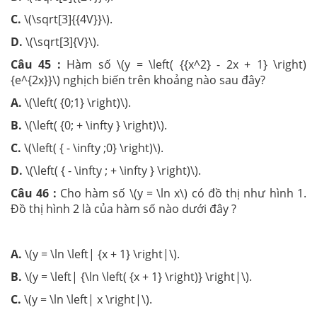
C.
\(\sqrt[3]{{4V}}\).
D.
\(\sqrt[3]{V}\).
Câu 45 :
Hàm số \(y = \left( {{x^2} - 2x + 1} \right)
{e^{2x}}\) nghịch biến trên khoảng nào sau đây?
A.
\(\left( {0;1} \right)\).
B.
\(\left( {0; + \infty } \right)\).
C.
\(\left( { - \infty ;0} \right)\).
D.
\(\left( { - \infty ; + \infty } \right)\).
Câu 46 :
Cho hàm số \(y = \ln x\) có đồ thị như hình 1.
Đồ thị hình 2 là của hàm số nào dưới đây ?
A.
\(y = \ln \left| {x + 1} \right|\).
B.
\(y = \left| {\ln \left( {x + 1} \right)} \right|\).
C.
\(y = \ln \left| x \right|\).