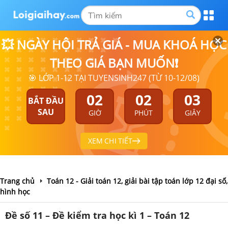
💥 NGÀY HỘI TRẢ GIÁ - MUA KHOÁ HỌC
THEO GIÁ BẠN MUỐN❗
🎯 LỚP 1-12 TẠI TUYENSINH247 (TỪ 10-12/08)
02
02
02
BẮT ĐẦU
SAU
GIỜ
PHÚT
GIÂY
XEM CHI TIẾT
Trang chủ
Toán 12 - Giải toán 12, giải bài tập toán lớp 12 đại số,
hình học
Đề số 11 – Đề kiểm tra học kì 1 – Toán 12