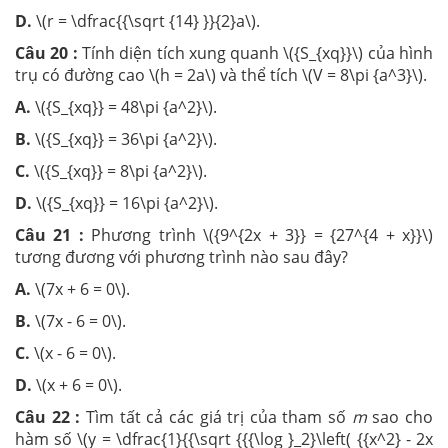
D.
\(r = \dfrac{{\sqrt {14} }}{2}a\).
Câu 20 :
Tính diện tích xung quanh \({S_{xq}}\) của hình
trụ có đường cao \(h = 2a\) và thể tích \(V = 8\pi {a^3}\).
A.
\({S_{xq}} = 48\pi {a^2}\).
B.
\({S_{xq}} = 36\pi {a^2}\).
C.
\({S_{xq}} = 8\pi {a^2}\).
D.
\({S_{xq}} = 16\pi {a^2}\).
Câu 21 :
Phương trình \({9^{2x + 3}} = {27^{4 + x}}\)
tương đương với phương trình nào sau đây?
A.
\(7x + 6 = 0\).
B.
\(7x - 6 = 0\).
C.
\(x - 6 = 0\).
D.
\(x + 6 = 0\).
Câu 22 :
Tìm tất cả các giá trị của tham số
m
sao cho
hàm số \(y = \dfrac{1}{{\sqrt {{{\log }_2}\left( {{x^2} - 2x