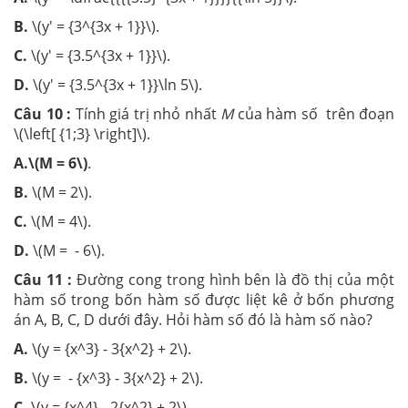
B.
\(y' = {3^{3x + 1}}\).
C.
\(y' = {3.5^{3x + 1}}\).
D.
\(y' = {3.5^{3x + 1}}\ln 5\).
Câu 10 :
Tính giá trị nhỏ nhất
M
của hàm số trên đoạn
\(\left[ {1;3} \right]\).
A.\(M = 6\)
.
B.
\(M = 2\).
C.
\(M = 4\).
D.
\(M = - 6\).
Câu 11 :
Đường cong trong hình bên là đồ thị của một
hàm số trong bốn hàm số được liệt kê ở bốn phương
án A, B, C, D dưới đây. Hỏi hàm số đó là hàm số nào?
A.
\(y = {x^3} - 3{x^2} + 2\).
B.
\(y = - {x^3} - 3{x^2} + 2\).
C.
\(y = {x^4} - 2{x^2} + 2\).