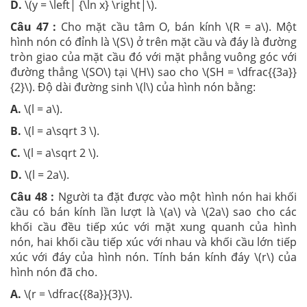
D.
\(y = \left| {\ln x} \right|\).
Câu 47 :
Cho mặt cầu tâm O, bán kính \(R = a\). Một
hình nón có đỉnh là \(S\) ở trên mặt cầu và đáy là đường
tròn giao của mặt cầu đó với mặt phẳng vuông góc với
đường thẳng \(SO\) tại \(H\) sao cho \(SH = \dfrac{{3a}}
{2}\). Độ dài đường sinh \(l\) của hình nón bằng:
A.
\(l = a\).
B.
\(l = a\sqrt 3 \).
C.
\(l = a\sqrt 2 \).
D.
\(l = 2a\).
Câu 48 :
Người ta đặt được vào một hình nón hai khối
cầu có bán kính lần lượt là \(a\) và \(2a\) sao cho các
khối cầu đều tiếp xúc với mặt xung quanh của hình
nón, hai khối cầu tiếp xúc với nhau và khối cầu lớn tiếp
xúc với đáy của hình nón. Tính bán kính đáy \(r\) của
hình nón đã cho.
A.
\(r = \dfrac{{8a}}{3}\).