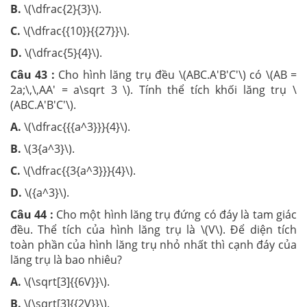
B.
\(\dfrac{2}{3}\).
C.
\(\dfrac{{10}}{{27}}\).
D.
\(\dfrac{5}{4}\).
Câu 43 :
Cho hình lăng trụ đều \(ABC.A'B'C'\) có \(AB =
2a;\,\,AA' = a\sqrt 3 \). Tính thể tích khối lăng trụ \
(ABC.A'B'C'\).
A.
\(\dfrac{{{a^3}}}{4}\).
B.
\(3{a^3}\).
C.
\(\dfrac{{3{a^3}}}{4}\).
D.
\({a^3}\).
Câu 44 :
Cho một hình lăng trụ đứng có đáy là tam giác
đều. Thể tích của hình lăng trụ là \(V\). Để diện tích
toàn phần của hình lăng trụ nhỏ nhất thì cạnh đáy của
lăng trụ là bao nhiêu?
A.
\(\sqrt[3]{{6V}}\).
B.
\(\sqrt[3]{{2V}}\).