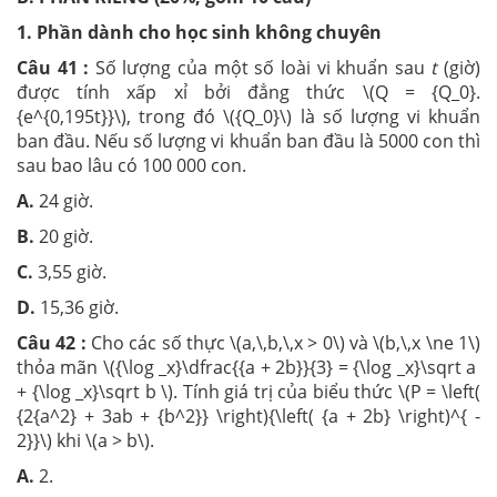
1. Phần dành cho học sinh không chuyên
Câu 41 :
Số lượng của một số loài vi khuẩn sau
t
(giờ)
được tính xấp xỉ bởi đẳng thức \(Q = {Q_0}.
{e^{0,195t}}\), trong đó \({Q_0}\) là số lượng vi khuẩn
ban đầu. Nếu số lượng vi khuẩn ban đầu là 5000 con thì
sau bao lâu có 100 000 con.
A.
24 giờ.
B.
20 giờ.
C.
3,55 giờ.
D.
15,36 giờ.
Câu 42 :
Cho các số thực \(a,\,b,\,x > 0\) và \(b,\,x \ne 1\)
thỏa mãn \({\log _x}\dfrac{{a + 2b}}{3} = {\log _x}\sqrt a
+ {\log _x}\sqrt b \). Tính giá trị của biểu thức \(P = \left(
{2{a^2} + 3ab + {b^2}} \right){\left( {a + 2b} \right)^{ -
2}}\) khi \(a > b\).
A.
2.