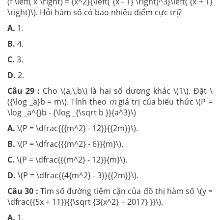
(f'\left( x \right) = {x^2}{\left( {x - 1} \right)^3}\left( {x + 1}
\right)\). Hỏi hàm số có bao nhiêu điểm cực trị?
A.
1.
B.
4.
C.
3.
D.
2.
Câu 29 :
Cho \(a,\,b\) là hai số dương khác \(1\). Đặt \
({\log _a}b = m\). Tính theo
m
giá trị của biểu thức \(P =
\log _a^{}b - {\log _{\sqrt b }}{a^3}\)
A.
\(P = \dfrac{{{m^2} - 12}}{{2m}}\).
B.
\(P = \dfrac{{{m^2} - 6}}{m}\).
C.
\(P = \dfrac{{{m^2} - 12}}{m}\).
D.
\(P = \dfrac{{4{m^2} - 3}}{{2m}}\).
Câu 30 :
Tìm số đường tiệm cận của đồ thị hàm số \(y =
\dfrac{{5x + 11}}{{\sqrt {3{x^2} + 2017} }}\).
A.
1.