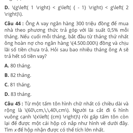
D.
\(g\left( 1 \right) < g\left( { - 1} \right) < g\left( 2
\right)\).
Câu 44 :
Ông A vay ngân hàng 300 triệu đồng để mua
nhà theo phương thức trả góp với lãi suất 0,5% mỗi
tháng. Nếu cuối mỗi tháng, bắt đầu từ tháng thứ nhất
ông hoàn nợ cho ngân hàng \(4.500.000\) đồng và chịu
lãi số tiền chưa trả. Hỏi sau bao nhiêu tháng ông A sẽ
trả hết số tiền vay?
A.
80 tháng.
B.
82 tháng.
C.
81 tháng.
D.
83 tháng.
Câu 45 :
Từ một tấm tôn hình chữ nhất có chiều dài và
rộng là \(60\,cm,\,\,40\,cm\). Người ta cắt đi 6 hình
vuông cạnh \(x\left( {cm} \right)\) rồi gấp tấm tôn còn
lại để được một cái hộp có nắp như hình vẽ dưới đây.
Tìm
x
để hộp nhận được có thể tích lớn nhất.