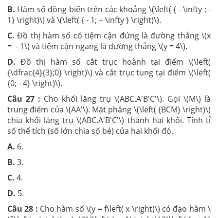
B.
Hàm số đồng biến trên các khoảng \(\left( { - \infty ; -
1} \right)\) và \(\left( { - 1; + \infty } \right)\).
C.
Đồ thị hàm số có tiệm cận đứng là đường thẳng \(x
= - 1\) và tiệm cận ngang là đường thẳng \(y = 4\).
D.
Đồ thị hàm số cắt trục hoành tại điểm \(\left(
{\dfrac{4}{3};0} \right)\) và cắt trục tung tại điểm \(\left(
{0; - 4} \right)\).
Câu 27 :
Cho khối lăng trụ \(ABC.A'B'C'\). Gọi \(M\) là
trung điểm của \(AA'\). Mặt phẳng \(\left( {BCM} \right)\)
chia khối lăng trụ \(ABC.A'B'C'\) thành hai khối. Tính tỉ
số thể tích (số lớn chia số bé) của hai khối đó.
A.
6.
B.
3.
C.
4.
D.
5.
Câu 28 :
Cho hàm số \(y = f\left( x \right)\) có đạo hàm \