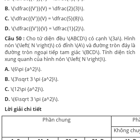
B.
\(\dfrac{{V'}}{V} = \dfrac{2}{3}\).
C.
\(\dfrac{{V'}}{V} = \dfrac{5}{8}\).
D.
\(\dfrac{{V'}}{V} = \dfrac{1}{2}\).
Câu 50 :
Cho tứ diện đều \(ABCD\) có cạnh \(3a\). Hình
nón \(\left( N \right)\) có đỉnh \(A\) và đường tròn đáy là
đường tròn ngoại tiếp tam giác \(BCD\). Tính diện tích
xung quanh của hình nón \(\left( N \right)\).
A.
\(6\pi {a^2}\).
B.
\(3\sqrt 3 \pi {a^2}\).
C.
\(12\pi {a^2}\).
D.
\(6\sqrt 3 \pi {a^2}\).
Lời giải chi tiết
Phần chung
Ph
Không chu