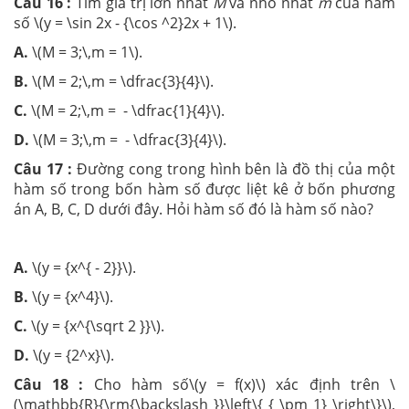
Câu 16 :
Tìm giá trị lớn nhất
M
và nhỏ nhất
m
của hàm
số \(y = \sin 2x - {\cos ^2}2x + 1\).
A.
\(M = 3;\,m = 1\).
B.
\(M = 2;\,m = \dfrac{3}{4}\).
C.
\(M = 2;\,m = - \dfrac{1}{4}\).
D.
\(M = 3;\,m = - \dfrac{3}{4}\).
Câu 17 :
Đường cong trong hình bên là đồ thị của một
hàm số trong bốn hàm số được liệt kê ở bốn phương
án A, B, C, D dưới đây. Hỏi hàm số đó là hàm số nào?
A.
\(y = {x^{ - 2}}\).
B.
\(y = {x^4}\).
C.
\(y = {x^{\sqrt 2 }}\).
D.
\(y = {2^x}\).
Câu 18 :
Cho hàm số\(y = f(x)\) xác định trên \
(\mathbb{R}{\rm{\backslash }}\left\{ { \pm 1} \right\}\),