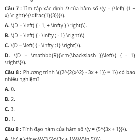
Câu 7 :
Tìm tập xác định
D
của hàm số \(y = {\left( {1 +
x} \right)^{\dfrac{1}{3}}}\).
A.
\(D = \left( { - 1; + \infty } \right)\).
B.
\(D = \left( { - \infty ; - 1} \right)\).
C.
\(D = \left( { - \infty ;1} \right]\).
D.
\(D = \mathbb{R}{\rm{\backslash }}\left\{ { - 1}
\right\}\).
Câu 8 :
Phương trình \({2^{2{x^2} - 3x + 1}} = 1\) có bao
nhiêu nghiệm?
A.
0.
B.
2.
C.
3.
D.
1.
Câu 9 :
Tính đạo hàm của hàm số \(y = {5^{3x + 1}}\).
A.
\(y' = \dfrac{{{{3.5}^{3x + 1}}}}{{\ln 5}}\).