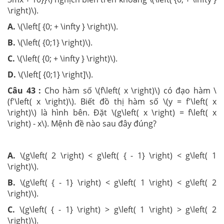
\right)\).
A.
\(\left[ {0; + \infty } \right)\).
B.
\(\left( {0;1} \right)\).
C.
\(\left( {0; + \infty } \right)\).
D.
\(\left[ {0;1} \right]\).
Câu 43 :
Cho hàm số \(f\left( x \right)\) có đạo hàm \
(f'\left( x \right)\). Biết đồ thị hàm số \(y = f'\left( x
\right)\) là hình bên. Đặt \(g\left( x \right) = f\left( x
\right) - x\). Mệnh đề nào sau đây đúng?
A.
\(g\left( 2 \right) < g\left( { - 1} \right) < g\left( 1
\right)\).
B.
\(g\left( { - 1} \right) < g\left( 1 \right) < g\left( 2
\right)\).
C.
\(g\left( { - 1} \right) > g\left( 1 \right) > g\left( 2
\right)\).