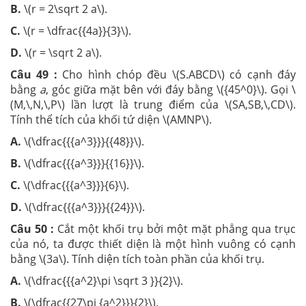
B.
\(r = 2\sqrt 2 a\).
C.
\(r = \dfrac{{4a}}{3}\).
D.
\(r = \sqrt 2 a\).
Câu 49 :
Cho hình chóp đều \(S.ABCD\) có cạnh đáy
bằng
a
, góc giữa mặt bên với đáy bằng \({45^0}\). Gọi \
(M,\,N,\,P\) lần lượt là trung điểm của \(SA,SB,\,CD\).
Tính thể tích của khối tứ diện \(AMNP\).
A.
\(\dfrac{{{a^3}}}{{48}}\).
B.
\(\dfrac{{{a^3}}}{{16}}\).
C.
\(\dfrac{{{a^3}}}{6}\).
D.
\(\dfrac{{{a^3}}}{{24}}\).
Câu 50 :
Cắt một khối trụ bởi một mặt phẳng qua trục
của nó, ta được thiết diện là một hình vuông có cạnh
bằng \(3a\). Tính diện tích toàn phần của khối trụ.
A.
\(\dfrac{{{a^2}\pi \sqrt 3 }}{2}\).
B.
\(\dfrac{{27\pi {a^2}}}{2}\).