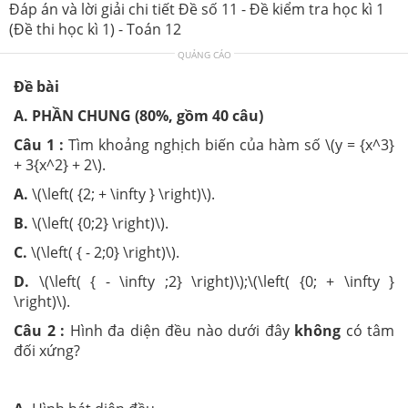
Đáp án và lời giải chi tiết Đề số 11 - Đề kiểm tra học kì 1
(Đề thi học kì 1) - Toán 12
QUẢNG CÁO
Đề bài
A. PHẦN CHUNG (80%, gồm 40 câu)
Câu 1 :
Tìm khoảng nghịch biến của hàm số \(y = {x^3}
+ 3{x^2} + 2\).
A.
\(\left( {2; + \infty } \right)\).
B.
\(\left( {0;2} \right)\).
C.
\(\left( { - 2;0} \right)\).
D.
\(\left( { - \infty ;2} \right)\);\(\left( {0; + \infty }
\right)\).
Câu 2 :
Hình đa diện đều nào dưới đây
không
có tâm
đối xứng?