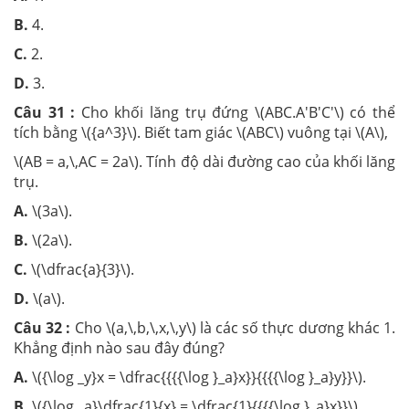
B.
4.
C.
2.
D.
3.
Câu 31 :
Cho khối lăng trụ đứng \(ABC.A'B'C'\) có thể
tích bằng \({a^3}\). Biết tam giác \(ABC\) vuông tại \(A\),
\(AB = a,\,AC = 2a\). Tính độ dài đường cao của khối lăng
trụ.
A.
\(3a\).
B.
\(2a\).
C.
\(\dfrac{a}{3}\).
D.
\(a\).
Câu 32 :
Cho \(a,\,b,\,x,\,y\) là các số thực dương khác 1.
Khẳng định nào sau đây đúng?
A.
\({\log _y}x = \dfrac{{{{\log }_a}x}}{{{{\log }_a}y}}\).
B.
\({\log _a}\dfrac{1}{x} = \dfrac{1}{{{{\log }_a}x}}\).