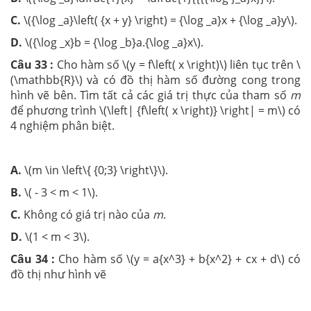
C.
\({\log _a}\left( {x + y} \right) = {\log _a}x + {\log _a}y\).
D.
\({\log _x}b = {\log _b}a.{\log _a}x\).
Câu 33 :
Cho hàm số \(y = f\left( x \right)\) liên tục trên \
(\mathbb{R}\) và có đồ thị hàm số đường cong trong
hình vẽ bên. Tìm tất cả các giá trị thực của tham số
m
để phương trình \(\left| {f\left( x \right)} \right| = m\) có
4 nghiệm phân biệt.
A.
\(m \in \left\{ {0;3} \right\}\).
B.
\( - 3 < m < 1\).
C.
Không có giá trị nào của
m
.
D.
\(1 < m < 3\).
Câu 34 :
Cho hàm số \(y = a{x^3} + b{x^2} + cx + d\) có
đồ thị như hình vẽ