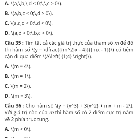
A.
\(a,\,b,\,d < 0;\,\,c > 0\).
B.
\(a,b,c < 0;\,d > 0\).
C.
\(a,c,d < 0;\,d < 0\).
D.
\(a,d > 0;\,b,c < 0\).
Câu 35 :
Tìm tất cả các giá trị thực của tham số
m
để đồ
thị hàm số \(y = \dfrac{{{m^2}x - 4}}{{mx - 1}}\) có tiệm
cận đi qua điểm \(A\left( {1;4} \right)\).
A.
\(m = 4\).
B.
\(m = 1\).
C.
\(m = 2\).
D.
\(m = 3\).
Câu 36 :
Cho hàm số \(y = {x^3} + 3{x^2} + mx + m - 2\).
Với giá trị nào của
m
thì hàm số có 2 điểm cực trị nằm
về 2 phía trục tung.
A.
\(m < 0\).