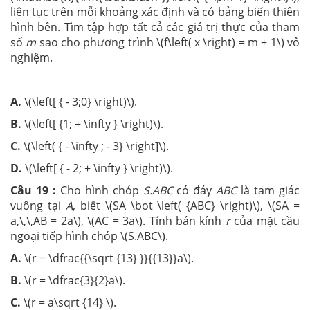
liên tục trên mỗi khoảng xác định và có bảng biến thiên
hình bên. Tìm tập hợp tất cả các giá trị thực của tham
số
m
sao cho phương trình \(f\left( x \right) = m + 1\) vô
nghiệm.
A.
\(\left[ { - 3;0} \right)\).
B.
\(\left[ {1; + \infty } \right)\).
C.
\(\left( { - \infty ; - 3} \right]\).
D.
\(\left[ { - 2; + \infty } \right)\).
Câu 19 :
Cho hình chóp
S.ABC
có đáy
ABC
là tam giác
vuông tại
A
, biết \(SA \bot \left( {ABC} \right)\), \(SA =
a,\,\,AB = 2a\), \(AC = 3a\). Tính bán kính
r
của mặt cầu
ngoại tiếp hình chóp \(S.ABC\).
A.
\(r = \dfrac{{\sqrt {13} }}{{13}}a\).
B.
\(r = \dfrac{3}{2}a\).
C.
\(r = a\sqrt {14} \).