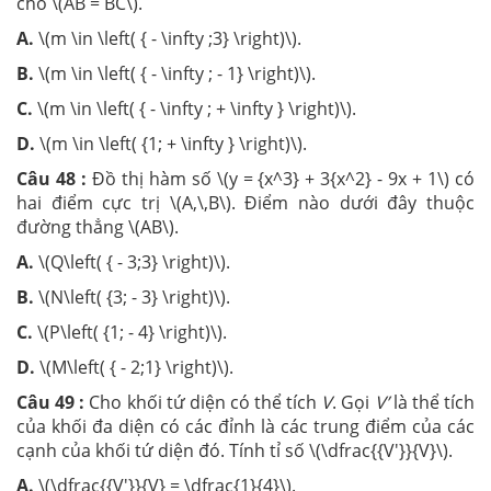
cho \(AB = BC\).
A.
\(m \in \left( { - \infty ;3} \right)\).
B.
\(m \in \left( { - \infty ; - 1} \right)\).
C.
\(m \in \left( { - \infty ; + \infty } \right)\).
D.
\(m \in \left( {1; + \infty } \right)\).
Câu 48 :
Đồ thị hàm số \(y = {x^3} + 3{x^2} - 9x + 1\) có
hai điểm cực trị \(A,\,B\). Điểm nào dưới đây thuộc
đường thẳng \(AB\).
A.
\(Q\left( { - 3;3} \right)\).
B.
\(N\left( {3; - 3} \right)\).
C.
\(P\left( {1; - 4} \right)\).
D.
\(M\left( { - 2;1} \right)\).
Câu 49 :
Cho khối tứ diện có thể tích
V
. Gọi
V’
là thể tích
của khối đa diện có các đỉnh là các trung điểm của các
cạnh của khối tứ diện đó. Tính tỉ số \(\dfrac{{V'}}{V}\).
A.
\(\dfrac{{V'}}{V} = \dfrac{1}{4}\).