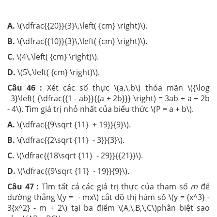
A.
\(\dfrac{{20}}{3}\,\left( {cm} \right)\).
B.
\(\dfrac{{10}}{3}\,\left( {cm} \right)\).
C.
\(4\,\left( {cm} \right)\).
D.
\(5\,\left( {cm} \right)\).
Câu 46 :
Xét các số thực \(a,\,b\) thỏa mãn \({\log
_3}\left( {\dfrac{{1 - ab}}{{a + 2b}}} \right) = 3ab + a + 2b
- 4\). Tìm giá trị nhỏ nhất của biểu thức \(P = a + b\).
A.
\(\dfrac{{9\sqrt {11} + 19}}{9}\).
B.
\(\dfrac{{2\sqrt {11} - 3}}{3}\).
C.
\(\dfrac{{18\sqrt {11} - 29}}{{21}}\).
D.
\(\dfrac{{9\sqrt {11} - 19}}{9}\).
Câu 47 :
Tìm tất cả các giá trị thực của tham số
m
để
đường thẳng \(y = - mx\) cắt đồ thị hàm số \(y = {x^3} -
3{x^2} - m + 2\) tại ba điểm \(A,\,B,\,C\)phân biệt sao