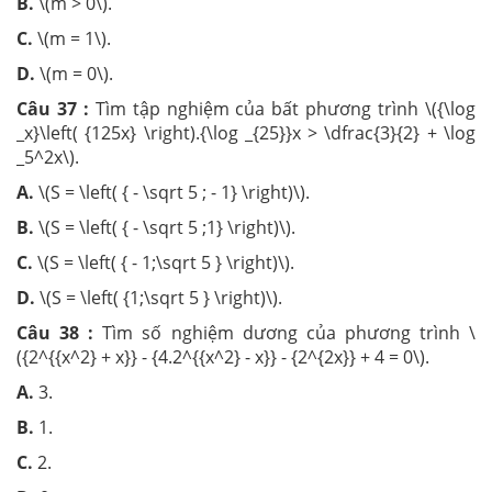
B.
\(m > 0\).
C.
\(m = 1\).
D.
\(m = 0\).
Câu 37 :
Tìm tập nghiệm của bất phương trình \({\log
_x}\left( {125x} \right).{\log _{25}}x > \dfrac{3}{2} + \log
_5^2x\).
A.
\(S = \left( { - \sqrt 5 ; - 1} \right)\).
B.
\(S = \left( { - \sqrt 5 ;1} \right)\).
C.
\(S = \left( { - 1;\sqrt 5 } \right)\).
D.
\(S = \left( {1;\sqrt 5 } \right)\).
Câu 38 :
Tìm số nghiệm dương của phương trình \
({2^{{x^2} + x}} - {4.2^{{x^2} - x}} - {2^{2x}} + 4 = 0\).
A.
3.
B.
1.
C.
2.