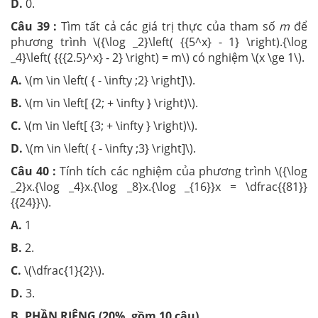
D.
0.
Câu 39 :
Tìm tất cả các giá trị thực của tham số
m
để
phương trình \({\log _2}\left( {{5^x} - 1} \right).{\log
_4}\left( {{{2.5}^x} - 2} \right) = m\) có nghiệm \(x \ge 1\).
A.
\(m \in \left( { - \infty ;2} \right]\).
B.
\(m \in \left[ {2; + \infty } \right)\).
C.
\(m \in \left[ {3; + \infty } \right)\).
D.
\(m \in \left( { - \infty ;3} \right]\).
Câu 40 :
Tính tích các nghiệm của phương trình \({\log
_2}x.{\log _4}x.{\log _8}x.{\log _{16}}x = \dfrac{{81}}
{{24}}\).
A.
1
B.
2.
C.
\(\dfrac{1}{2}\).
D.
3.
B. PHẦN RIÊNG (20%, gồm 10 câu)