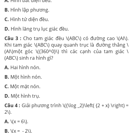
A.
Hình bát diện đều.
B.
Hình lập phương.
C.
Hình tứ diện đều.
D.
Hình lăng trụ lục giác đều.
Câu 3 :
Cho tam giác đều \(ABC\) có đường cao \(AI\).
Khi tam giác \(ABC\) quay quanh trục là đường thẳng \
(AI\)một góc \({360^0}\) thì các cạnh của tam giác \
(ABC\) sinh ra hình gì?
A.
Hai hình nón.
B.
Một hình nón.
C.
Một mặt nón.
D.
Một hình trụ.
Câu 4 :
Giải phương trình \({\log _2}\left( {2 + x} \right) =
2\).
A.
\(x = 6\).
B.
\(x = - 2\).