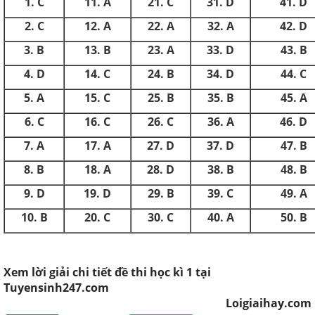
1. C
11. A
21. C
31. D
41. D
2. C
12. A
22. A
32. A
42. D
3. B
13. B
23. A
33. D
43. B
4. D
14. C
24. B
34. D
44. C
5. A
15. C
25. B
35. B
45. A
6. C
16. C
26. C
36. A
46. D
7. A
17. A
27. D
37. D
47. B
8. B
18. A
28. D
38. B
48. B
9. D
19. D
29. B
39. C
49. A
10. B
20. C
30. C
40. A
50. B
Xem lời giải chi tiết đề thi học kì 1 tại
Tuyensinh247.com
Loigiaihay.com