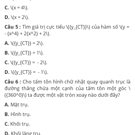
C.
\(x = 4\).
D.
\(x = 2\).
Câu 5 :
Tìm giá trị cực tiểu \({y_{CT}}\) của hàm số \(y =
- {x^4} + 2{x^2} + 2\).
A.
\({y_{CT}} = 2\).
B.
\({y_{CT}} = 1\).
C.
\({y_{CT}} = - 2\).
D.
\({y_{CT}} = - 1\).
Câu 6 :
Cho tấm tôn hình chữ nhật quay quanh trục là
đường thẳng chứa một cạnh của tấm tôn một góc \
({360^0}\) ta được một vật tròn xoay nào dưới đây?
A.
Mặt trụ.
B.
Hình trụ.
C.
Khối trụ.
D.
Khối lăng trụ.