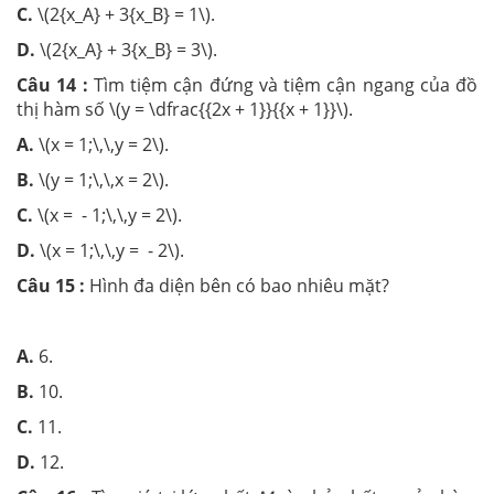
C.
\(2{x_A} + 3{x_B} = 1\).
D.
\(2{x_A} + 3{x_B} = 3\).
Câu 14 :
Tìm tiệm cận đứng và tiệm cận ngang của đồ
thị hàm số \(y = \dfrac{{2x + 1}}{{x + 1}}\).
A.
\(x = 1;\,\,y = 2\).
B.
\(y = 1;\,\,x = 2\).
C.
\(x = - 1;\,\,y = 2\).
D.
\(x = 1;\,\,y = - 2\).
Câu 15 :
Hình đa diện bên có bao nhiêu mặt?
A.
6.
B.
10.
C.
11.
D.
12.