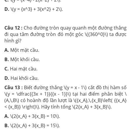
D.
\(y = {x^3} + 3{x^2} + 2\).
Câu 12 :
Cho đường tròn quay quanh một đường thẳng
đi qua tâm đường tròn đó một góc \({360^0}\) ta được
hình gì?
A.
Một mặt cầu.
B.
Một khối cầu.
C.
Hai mặt cầu.
D.
Hai khối cầu.
Câu 13 :
Biết đường thẳng \(y = x - 1\) cắt đồ thị hàm số
\(y = \dfrac{{3x + 1}}{{x - 1}}\) tại hai điểm phân biệt \
(A,\,B\) có hoành độ lần lượt là \({x_A},\,{x_B}\left( {{x_A}
< {x_B}} \right)\). Hãy tính tổng \(2{x_A} + 3{x_B}\).
A.
\(2{x_A} + 3{x_B} = 10\).
B.
\(2{x_A} + 3{x_B} = 15\).