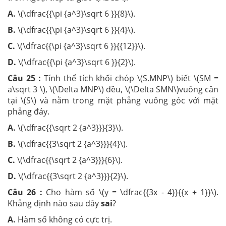
A.
\(\dfrac{{\pi {a^3}\sqrt 6 }}{8}\).
B.
\(\dfrac{{\pi {a^3}\sqrt 6 }}{4}\).
C.
\(\dfrac{{\pi {a^3}\sqrt 6 }}{{12}}\).
D.
\(\dfrac{{\pi {a^3}\sqrt 6 }}{2}\).
Câu 25 :
Tính thể tích khối chóp \(S.MNP\) biết \(SM =
a\sqrt 3 \), \(\Delta MNP\) đều, \(\Delta SMN\)vuông cân
tại \(S\) và nằm trong mặt phẳng vuông góc với mặt
phẳng đáy.
A.
\(\dfrac{{\sqrt 2 {a^3}}}{3}\).
B.
\(\dfrac{{3\sqrt 2 {a^3}}}{4}\).
C.
\(\dfrac{{\sqrt 2 {a^3}}}{6}\).
D.
\(\dfrac{{3\sqrt 2 {a^3}}}{2}\).
Câu 26 :
Cho hàm số \(y = \dfrac{{3x - 4}}{{x + 1}}\).
Khẳng định nào sau đây
sai
?
A.
Hàm số không có cực trị.