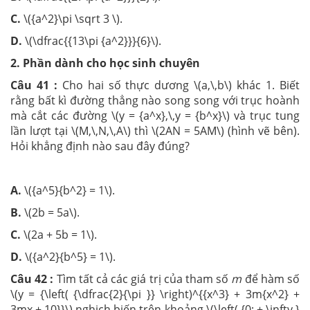
C.
\({a^2}\pi \sqrt 3 \).
D.
\(\dfrac{{13\pi {a^2}}}{6}\).
2. Phần dành cho học sinh chuyên
Câu 41 :
Cho hai số thực dương \(a,\,b\) khác 1. Biết
rằng bất kì đường thẳng nào song song với trục hoành
mà cắt các đường \(y = {a^x},\,y = {b^x}\) và trục tung
lần lượt tại \(M,\,N,\,A\) thì \(2AN = 5AM\) (hình vẽ bên).
Hỏi khẳng định nào sau đây đúng?
A.
\({a^5}{b^2} = 1\).
B.
\(2b = 5a\).
C.
\(2a + 5b = 1\).
D.
\({a^2}{b^5} = 1\).
Câu 42 :
Tìm tất cả các giá trị của tham số
m
để hàm số
\(y = {\left( {\dfrac{2}{\pi }} \right)^{{x^3} + 3m{x^2} +
3mx + 10}}\) nghịch biến trên khoảng \(\left( {0; + \infty }