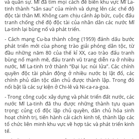
và quân sự. Mĩ đã tìm mọi cách để biến khu vực Mĩ La-
tinh thành “sân sau" của mình và dựng lên các chế độ
độc tài thân Mĩ. Không cam chịu cảnh áp bức, cuộc đấu
tranh chống chế độ độc tài của nhân dân các nước Mĩ
La-tinh lại bùng nổ và phát triển.
- Cách mạng Cu-ba thành công (1959) đánh dấu bước
phát triển mới cùa phong trào giải phóng dân tộc, từ
đầu những năm 80 của thế kỉ XX, cao trào đấu tranh
bùng nổ mạnh mẽ, đấu tranh vũ trang diễn ra ở nhiều
nước, Mĩ La-tinh trở thành “Đại lục núi lửa”. Các chính
quyền độc tài phản động ở nhiều nước bị lật đổ, các
chính phủ dân tộc dân chủ được thành lập. Trong đó
nổi bật là các sự kiện ở Chi-lê và Ni-ca-ra-goa.
- Trong công cuộc xây dựng và phát triển đất nước, các
nước Mĩ La-tinh đã thu được những thành tựu quan
trọng: củng cố độc lập chủ quyền, dân chủ hóa sinh
hoạt chính trị, tiến hành cải cách kinh tế, thành lập các
tổ chức liên minh khu vực về hợp tác và phát triển kinh
tế.