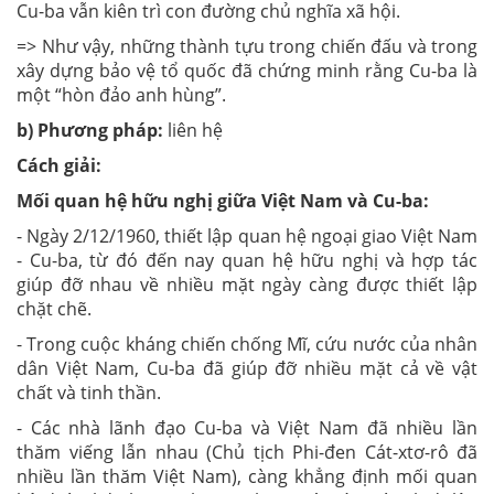
Cu-ba vẫn kiên trì con đường chủ nghĩa xã hội.
=> Như vậy, những thành tựu trong chiến đấu và trong
xây dựng bảo vệ tổ quốc đã chứng minh rằng Cu-ba là
một “hòn đảo anh hùng”.
b) Phương pháp:
liên hệ
Cách giải:
Mối quan hệ hữu nghị giữa Việt Nam và Cu-ba:
- Ngày 2/12/1960, thiết lập quan hệ ngoại giao Việt Nam
- Cu-ba, từ đó đến nay quan hệ hữu nghị và hợp tác
giúp đỡ nhau về nhiều mặt ngày càng được thiết lập
chặt chẽ.
- Trong cuộc kháng chiến chống Mĩ, cứu nước của nhân
dân Việt Nam, Cu-ba đã giúp đỡ nhiều mặt cả về vật
chất và tinh thần.
- Các nhà lãnh đạo Cu-ba và Việt Nam đã nhiều lần
thăm viếng lẫn nhau (Chủ tịch Phi-đen Cát-xtơ-rô đã
nhiều lần thăm Việt Nam), càng khẳng định mối quan