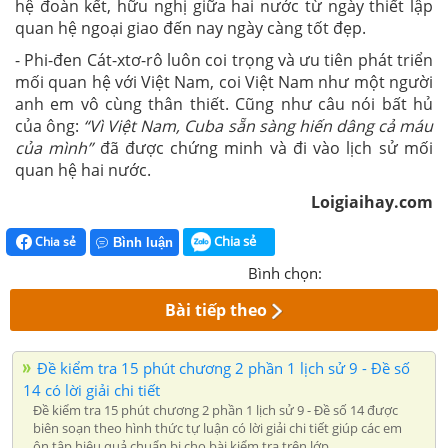
hệ đoàn kết, hữu nghị giữa hai nước từ ngày thiết lập
quan hệ ngoại giao đến nay ngày càng tốt đẹp.
- Phi-đen Cát-xtơ-rô luôn coi trọng và ưu tiên phát triển
mối quan hệ với Việt Nam, coi Việt Nam như một người
anh em vô cùng thân thiết. Cũng như câu nói bất hủ
của ông:
“Vì Việt Nam, Cuba sẵn sàng hiến dâng cả máu
của mình”
đã được chứng minh và đi vào lịch sử mối
quan hệ hai nước.
Loigiaihay.com
Chia sẻ
Chia sẻ
Bình luận
Bình chọn:
Bài tiếp theo
Đề kiểm tra 15 phút chương 2 phần 1 lịch sử 9 - Đề số
14 có lời giải chi tiết
Đề kiểm tra 15 phút chương 2 phần 1 lịch sử 9 - Đề số 14 được
biên soạn theo hình thức tự luận có lời giải chi tiết giúp các em
ôn tập hiệu quả chuẩn bị cho bài kiểm tra trên lớp