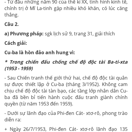
- Từ đầu những năm 90 của thế kỉ XX, tình hình kinh tế,
chính trị ở Mĩ La-tinh gặp nhiều khó khăn, có lúc căng
thẳng.
Câu 2.
a)
Phương pháp:
sgk lịch sử 9, trang 31, giải thích
Cách giải:
Cu-ba là hòn đảo anh hung vì:
* Trong chiến đấu chống chế độ độc tài Ba-ti-xta
(1953 - 1959)
- Sau Chiến tranh thế giới thứ hai, chế độ độc tài quân
sự được thiết lập ở Cu-ba (tháng 3/1952). Không cam
chịu chế độ độc tài tàn bạo, các tầng lớp nhân dân Cu-
ba đã bền bỉ tiến hành cuộc đấu tranh giành chính
quyền (từ năm 1953 đến 1959).
- Dưới sự lãnh đạo của Phi-đen Cát- xtơ-rô, phong trào
diễn ra:
+ Ngày 26/7/1953, Phi-đen Cát- xtơ-rô lãnh đạo 135