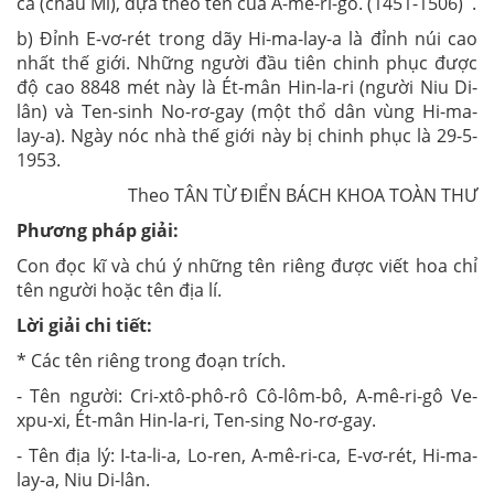
ca (châu Mĩ), dựa theo tên của A-mê-ri-gô. (1451-1506) .
b) Đỉnh E-vơ-rét trong dãy Hi-ma-lay-a là đỉnh núi cao
nhất thế giới. Những người đầu tiên chinh phục được
độ cao 8848 mét này là Ét-mân Hin-la-ri (người Niu Di-
lân) và Ten-sinh No-rơ-gay (một thổ dân vùng Hi-ma-
lay-a). Ngày nóc nhà thế giới này bị chinh phục là 29-5-
1953.
Theo TÂN TỪ ĐIỂN BÁCH KHOA TOÀN THƯ
Phương pháp giải:
Con đọc kĩ và chú ý những tên riêng được viết hoa chỉ
tên người hoặc tên địa lí.
Lời giải chi tiết:
* Các tên riêng trong đoạn trích.
- Tên người: Cri-xtô-phô-rô Cô-lôm-bô, A-mê-ri-gô Ve-
xpu-xi, Ét-mân Hin-la-ri, Ten-sing No-rơ-gay.
- Tên địa lý: I-ta-li-a, Lo-ren, A-mê-ri-ca, E-vơ-rét, Hi-ma-
lay-a, Niu Di-lân.