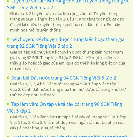
Luyện từ và câu: Mở rộng vốn từ: Truyền thống trang 90
SGK Tiếng Việt 5 tập 2
Giải câu 1, 2 Luyện từ và câu: Mở rộng vốn từ: Truyền thống
trang 90 SGK Tiếng Việt 5 tập 2. Câu 1. Kho tàng tục ngữ, ca dao
đã ghi lại nhiều truyền thống quý báu của dân tộc ta. Em hãy
minh hoạ mỗi truyền thống
Kể chuyện: Kể chuyện được chứng kiến hoặc tham gia
trang 92 SGK Tiếng Việt 5 tập 2
Giải bài tập Kể chuyện: Kể chuyện được chứng kiến hoặc tham
gia trang 92 SGK Tiếng Việt 5 tập 2. Đề bài: Kể một kỉ niệm về
thầy giáo hoặc cô giáo của em, qua đó thể hiện lòng biết ơn của
em với thầy cô.
Soạn bài Đất nước trang 94 SGK Tiếng Việt 5 tập 2
Giải câu 1, 2, 3, 4 bài Đất nước trang 94 SGK Tiếng Việt 5 tập 2.
Câu 2. Cảnh đất nước trong mùa thu mới được tả trong khổ thơ
thứ ba đẹp như thế nào?
Tập làm văn: Ôn tập về tả cây cối trang 96 SGK Tiếng
Việt 5 tập 2
Giải câu 1, 2 Tập làm văn: Ôn tập về tả cây cối trang 96 SGK Tiếng
Việt 5 tập 2. Câu 2. Viết một đoạn văn ngắn tả một bộ phận của
cây (lá hoặc hoa, quả, rễ, thân).