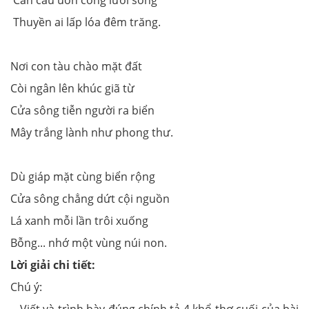
Thuyền ai lấp lóa đêm trăng.
Nơi con tàu chào mặt đất
Còi ngân lên khúc giã từ
Cửa sông tiễn người ra biển
Mây trắng lành như phong thư.
Dù giáp mặt cùng biển rộng
Cửa sông chẳng dứt cội nguồn
Lá xanh mỗi lần trôi xuống
Bỗng... nhớ một vùng núi non.
Lời giải chi tiết:
Chú ý:
- Viết và trình bày đúng chính tả 4 khổ thơ cuối của bài