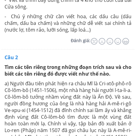
Cửa sông.
- Chú ý những chữ cần viết hoa, các dấu câu (dấu
chấm, dấu ba chấm) và những chữ dễ viết sai chính tả
(nước lợ, tôm rảo, lưỡi sóng, lấp loá...)
Đánh giá:
Câu 2
Tìm các tên riêng trong những đoạn trích sau và cho
biết các tên riêng đó được viết như thế nào.
a) Người đầu tiên phát hiện ra châu Mĩ là Cri-xtô-phô-rô
Cô-lôm-bô (1451-1506), một nhà hàng hải người l-ta-li-a.
Cô-lôm-bô tưởng nhầm vùng đất này là Ấn Độ. Về sau,
người đồng hương của ông là nhà hàng hải A-mê-ri-gô
Ve-xpu-xi (1454-1512) đã đính chính sai lầm ấy và khẳng
định vùng đất Cô-lôm-bô tìm được là một vùng đất
hoàn toàn mới lạ. Chính vì vậy, tập bản đồ xuất bản ở
Lo-ren (Pháp) năm 1507 đã gọi châu lục này là A-mê-ri-