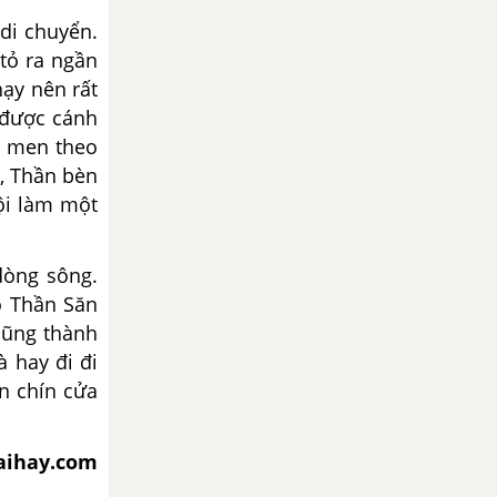
 di chuyển.
tỏ ra ngần
hạy nên rất
 được cánh
ì men theo
á, Thần bèn
ội làm một
dòng sông.
ỗ Thần Săn
cũng thành
 hay đi đi
ến chín cửa
iaihay.com