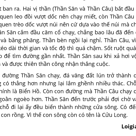
 ban ra. Hai vị thần (Thần Săn và Thần Câu) bắt đầu
quen leo đồi vượt dốc nên chạy miết, còn Thần Câu 
 quen trèo dốc vượt núi nên cứ dựa vào thế núi mà c
n Săn cắm đầu căm cổ chạy, chẳng bao lâu đã đến
 và bằng phăng. Thần bèn ngồi lại nghỉ. Thần Câu, v
éo dài thời gian và tốc độ thì quá chậm. Sốt ruột qu
ao để tìm đường gần nhất. Thần Săn sau khi xả hơi v
 và được thiên thần công nhận thắng cuộc.
 đường Thần Săn chạy, đá văng đất lún trở thành 
 có thẳng hơn nhưng lại lắm ghềnh nhiều thác. Ch
 chính là Biển Hồ. Còn con đường mà Thần Câu chạy 
oằn ngoèo hơn. Thần Săn đến trước phải đợi chờ và
g chỗ đi lại ấy đều biến thành những cửa sông. Có đ
con rồng. Vì thế con sông còn có tên là Cửu Long.
Loig