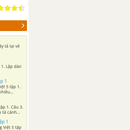
y tả lại vẻ
u 1. Lập dàn
ập 1
ệt 5 tập 1.
 nhiều
tập 1. Câu 3.
n tả cảnh
ập 1
g Việt 5 tập