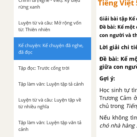
Chính tả (Nghe - viết): Kỳ diệu
Tiếng Việt 
rừng xanh
Giải bài tập Kể
Luyện từ và câu: Mở rộng vốn
Đề bài: Kể một
từ: Thiên nhiên
con người và t
Kể chuyện: Kể chuyện đã nghe,
Lời giải chi ti
đã đọc
Đề bài: Kể m
giữa con ngườ
Tập đọc: Trước cổng trời
Gợi ý:
Tập làm văn: Luyện tập tả cảnh
Học sinh tự t
Trương Cảm 
Luyện từ và câu: Luyện tập về
chủ trong
Tiến
từ nhiều nghĩa
Nếu không tìm
Tập làm văn: Luyện tập văn tả
chó nhà hàng 
cảnh