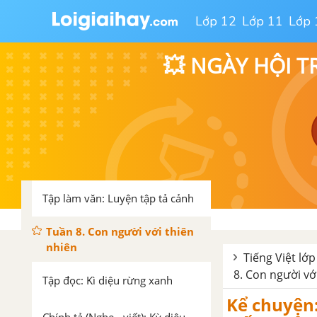
Kể chuyện: Cây cỏ nước Nam
Lớp 12
Lớp 11
Lớp 
Tập đọc: Tiếng đàn ba-la-lai-ca
💥 NGÀY HỘI T
trên sông Đà
Tập làm văn: Luyện tập tả cảnh
Luyện từ và câu: Luyện tập về
từ nhiều nghĩa
Tập làm văn: Luyện tập tả cảnh
Tuần 8. Con người với thiên
nhiên
Tiếng Việt lớp
8. Con người vớ
Tập đọc: Kì diệu rừng xanh
Kể chuyện: