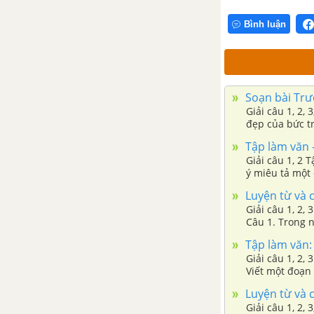
Tiết 6
Bình luận
Tiết 7
Tiết 8
Soạn bài Trướ
Giải câu 1, 2, 
Tuần 11. Giữ lấy màu xanh
đẹp của bức tr
Tập làm văn -
Tập đọc: Chuyện một khu vườn
Giải câu 1, 2 
nhỏ
ý miêu tả một
Luyện từ và c
Chính tả (Nghe - viết): Luật bảo
Giải câu 1, 2,
vệ môi trường
Câu 1. Trong n
nghĩa?
Tập làm văn: 
Luyện từ và câu: Đại từ xưng hô
Giải câu 1, 2,
Viết một đoạn 
thiên nhiên ở
Luyện từ và c
Kể chuyện: Người đi săn và con
Giải câu 1, 2,
nai