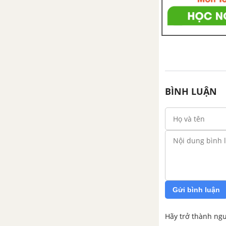
Kể chuyện: Kể chuyện đã nghe,
đã đọc
Tập đọc: Hành trình của bầy ong
Tập làm văn: Cấu tạo của bài
BÌNH LUẬN
văn tả người
Luyện từ và câu: Luyện tập về
quan hệ từ
Tập làm văn: Luyện tập tả người
Tuần 13. Giữ lấy màu xanh
Gửi bình luận
Tập đọc: Người gác rừng tí hon
Hãy trở thành ngư