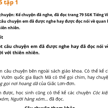
5 tập 1
 chuyện: Kể chuyện đã nghe, đã đọc trang 79 SGK Tiếng Việ
 câu chuyện em đã được nghe hay được đọc nói về quan 
hiên nhiên.
ết
ột câu chuyện em đã được nghe hay đã đọc nói v
i với thiên nhiên.
ìm câu chuyện bên ngoài sách giáo khoa. Có thể kể 
ở
Vườn quốc gia Bạch Mã
có thể gọi chim, hay chuy
g gọi nơi hoang dã
của Giắc Lơn-đơn.
 được, học sinh cũng có thể kể các chuyện
Cóc kiệ
xóm, Người hàng xóm...
đã đọc.