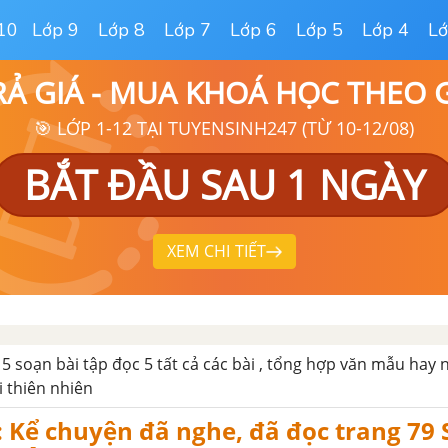
10
Lớp 9
Lớp 8
Lớp 7
Lớp 6
Lớp 5
Lớp 4
Lớ
RẢ GIÁ - MUA KHOÁ HỌC THEO
🎯 LỚP 1-12 TẠI TUYENSINH247 (TỪ 10-12/08)
BẮT ĐẦU SAU 1 NGÀY
XEM CHI TIẾT
 5 soạn bài tập đọc 5 tất cả các bài , tổng hợp văn mẫu hay 
i thiên nhiên
 Kể chuyện đã nghe, đã đọc trang 79