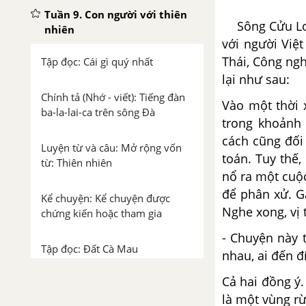
Tuần 9. Con người với thiên
Sông Cửu Long
nhiên
với người Việ
Thái, Công nghĩ
Tập đọc: Cái gì quý nhất
lại như sau:
Chính tả (Nhớ - viết): Tiếng đàn
Vào một thời x
ba-la-lai-ca trên sông Đà
trong khoảnh 
cách cũng đối 
Luyện từ và câu: Mở rộng vốn
toán. Tuy thế,
từ: Thiên nhiên
nổ ra một cuộc
để phân xử. G
Kể chuyện: Kể chuyện được
Nghe xong, vị 
chứng kiến hoặc tham gia
- Chuyện này t
Tập đọc: Đất Cà Mau
nhau, ai đến đ
Cả hai đồng ý.
Tập làm văn: Luyện tập thuyết
là một vùng rừ
trình, tranh luận