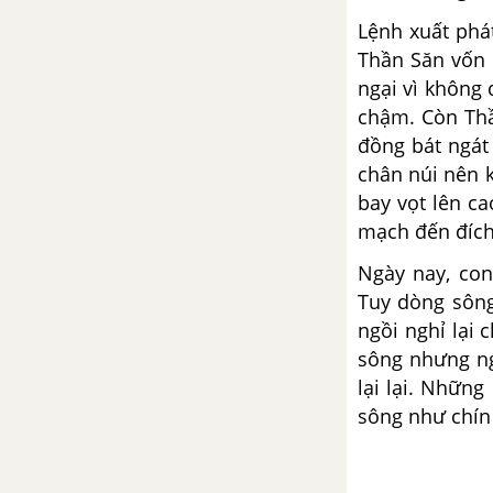
Lệnh xuất phát
Luyện từ và câu: Đại từ
Thần Săn vốn 
ngại vì không
Tập làm văn: Luyện tập thuyết
chậm. Còn Thầ
trình, tranh luận
đồng bát ngát
chân núi nên k
Tuần 10. Ôn tập giữa học kì I
bay vọt lên c
mạch đến đích
Tiết 1
Ngày nay, con
Tiết 2
Tuy dòng sông
ngồi nghỉ lại
Tiết 3
sông nhưng ng
lại lại. Nhữn
Tiết 4
sông như chín 
Tiết 5