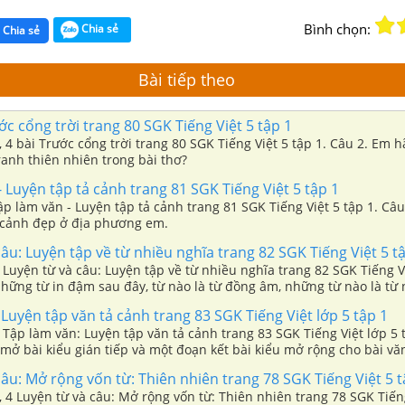
Bình chọn:
Chia sẻ
Chia sẻ
Bài tiếp theo
c cổng trời trang 80 SGK Tiếng Việt 5 tập 1
3, 4 bài Trước cổng trời trang 80 SGK Tiếng Việt 5 tập 1. Câu 2. Em hã
anh thiên nhiên trong bài thơ?
 Luyện tập tả cảnh trang 81 SGK Tiếng Việt 5 tập 1
Tập làm văn - Luyện tập tả cảnh trang 81 SGK Tiếng Việt 5 tập 1. Câ
 cảnh đẹp ở địa phương em.
âu: Luyện tập về từ nhiều nghĩa trang 82 SGK Tiếng Việt 5 t
 3 Luyện từ và câu: Luyện tập về từ nhiều nghĩa trang 82 SGK Tiếng Vi
hững từ in đậm sau đây, từ nào là từ đồng âm, những từ nào là từ
Luyện tập văn tả cảnh trang 83 SGK Tiếng Việt lớp 5 tập 1
 3 Tập làm văn: Luyện tập văn tả cảnh trang 83 SGK Tiếng Việt lớp 5 
mở bài kiểu gián tiếp và một đoạn kết bài kiểu mở rộng cho bài vă
 địa phương em.
âu: Mở rộng vốn từ: Thiên nhiên trang 78 SGK Tiếng Việt 5 t
 3, 4 Luyện từ và câu: Mở rộng vốn từ: Thiên nhiên trang 78 SGK Tiến