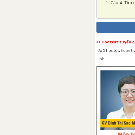
1. Câu 4. Tìm 
được.
Tập đọc: Tiếng Vọng
Tập làm văn: Trả bài văn tả cảnh
>> Học trực tuyến 
Luyện từ và câu: Quan hệ từ
lớp 5 học tốt, hoàn t
Link
Tập làm văn: Luyện tập làm đơn
Tuần 12. Giữ lấy màu xanh
Tập đọc: Mùa thảo quả
Chính tả (Nghe - viết): Mùa thảo
quả
Luyện từ và câu: Mở rộng vốn
từ: Bảo vệ môi trường