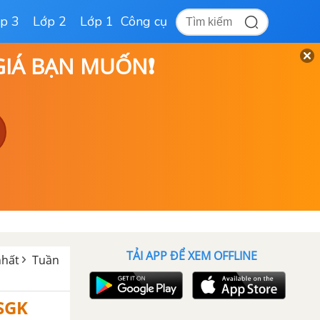
p 3
Lớp 2
Lớp 1
Công cụ
 GIÁ BẠN MUỐN❗
TẢI APP ĐỂ XEM OFFLINE
nhất
Tuần
 SGK