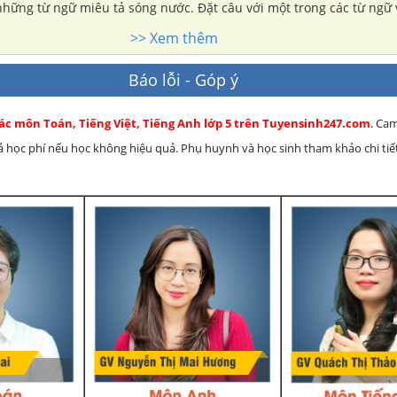
những từ ngữ miêu tả sóng nước. Đặt câu với một trong các từ ngữ 
>> Xem thêm
Báo lỗi - Góp ý
các môn Toán, Tiếng Việt, Tiếng Anh lớp 5 trên Tuyensinh247.com
. Ca
rả học phí nếu học không hiệu quả. Phụ huynh và học sinh tham khảo chi tiết