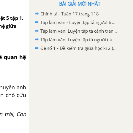
BÀI GIẢI MỚI NHẤT
Chính tả - Tuần 17 trang 118
t 5 tập 1.
Tập làm văn - Luyện tập tả người trang 108, 109
hệ giữa
Tập làm văn: Luyện tập tả cảnh trang 34 SGK Tiếng Việt 5 tập 1
Tập làm văn: Luyện tập tả người (tả hoạt động) trang 150 SGK Tiếng Việt 5 tập 1
Đề số 1 - Đề kiểm tra giữa học kì 2 (Đề thi giữa học kì 2) – Tiếng Việt 5
ề quan hệ
chuyện anh
ện chó cứu
n trời, Con