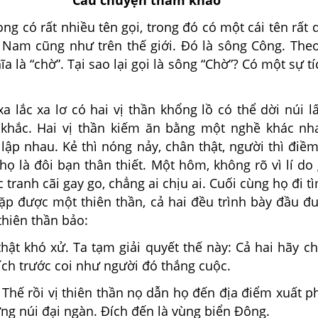
Câu chuyện tham khảo
 có rất nhiều tên gọi, trong đó có một cái tên rất 
t Nam cũng như trên thế giới. Đó là sông Công. Theo
a là “chờ”. Tại sao lại gọi là sông “Chờ”? Có một sự tíc
a lắc xa lơ có hai vị thần khổng lồ có thể dời núi l
khắc. Hai vị thần kiếm ăn bằng một nghề khác nha
lập nhau. Kẻ thì nóng nảy, chân thật, người thì điề
 họ là đôi bạn thân thiết. Một hôm, không rõ vì lí do 
 tranh cãi gay go, chẳng ai chịu ai. Cuối cùng họ đi tì
ặp được một thiên thần, cả hai đều trình bày đầu đu
thiên thần bảo:
hật khó xử. Ta tạm giải quyết thế này: Cả hai hãy c
ích trước coi như người đó thắng cuộc.
 Thế rồi vị thiên thần nọ dẫn họ đến địa điểm xuất p
ng núi đại ngàn. Đích đến là vùng biển Đông.