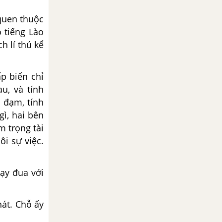
quen thuộc
 tiếng Lào
h lí thú kể
ấp biển chỉ
u, và tính
m đạm, tính
gì, hai bên
m trọng tài
ôi sự việc.
hạy đua với
hát. Chỗ ấy