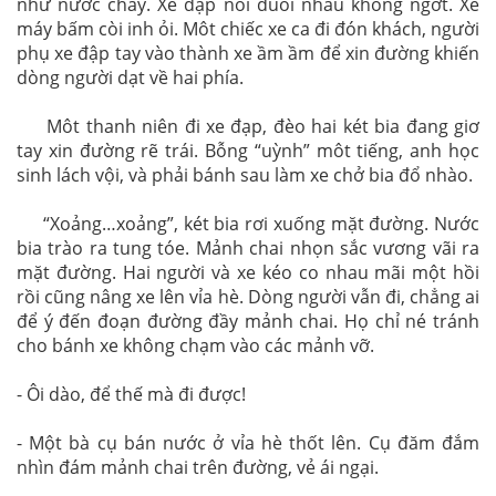
như nước chảy. Xe đạp nối đuôi nhau không ngớt. Xe
máy bấm còi inh ỏi. Môt chiếc xe ca đi đón khách, người
phụ xe đập tay vào thành xe ầm ầm để xin đường khiến
dòng người dạt về hai phía.
Môt thanh niên đi xe đạp, đèo hai két bia đang giơ
tay xin đường rẽ trái. Bỗng “uỳnh” môt tiếng, anh học
sinh lách vội, và phải bánh sau làm xe chở bia đổ nhào.
“Xoảng…xoảng”, két bia rơi xuống mặt đường. Nước
bia trào ra tung tóe. Mảnh chai nhọn sắc vương vãi ra
mặt đường. Hai người và xe kéo co nhau mãi một hồi
rồi cũng nâng xe lên vỉa hè. Dòng người vẫn đi, chẳng ai
để ý đến đoạn đường đầy mảnh chai. Họ chỉ né tránh
cho bánh xe không chạm vào các mảnh vỡ.
- Ôi dào, để thế mà đi được!
- Một bà cụ bán nước ở vỉa hè thốt lên. Cụ đăm đắm
nhìn đám mảnh chai trên đường, vẻ ái ngại.