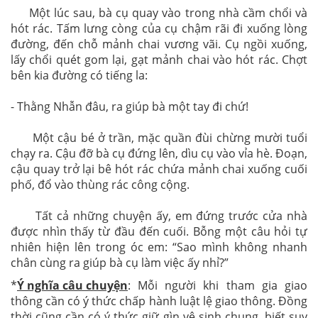
Một lúc sau, bà cụ quay vào trong nhà cầm chổi và
hót rác. Tấm lưng còng của cụ chậm rãi đi xuống lòng
đường, đến chỗ mảnh chai vương vãi. Cụ ngồi xuống,
lấy chổi quét gom lại, gạt mảnh chai vào hót rác. Chợt
bên kia đường có tiếng la:
- Thằng Nhẫn đâu, ra giúp bà một tay đi chứ!
Một cậu bé ở trần, mặc quần đùi chừng mười tuổi
chạy ra. Cậu đỡ bà cụ đứng lên, dìu cụ vào vỉa hè. Đoạn,
cậu quay trở lại bê hót rác chứa mảnh chai xuống cuối
phố, đổ vào thùng rác công cộng.
Tất cả những chuyện ấy, em đứng trước cửa nhà
được nhìn thấy từ đầu đến cuối. Bỗng một câu hỏi tự
nhiên hiện lên trong óc em: “Sao mình không nhanh
chân cùng ra giúp bà cụ làm việc ấy nhỉ?”
*
Ý nghĩa câu chuyện
: Mỗi người khi tham gia giao
thông cần có ý thức chấp hành luật lệ giao thông. Đồng
thời cũng cần có ý thức giữ gìn vệ sinh chung, biết suy