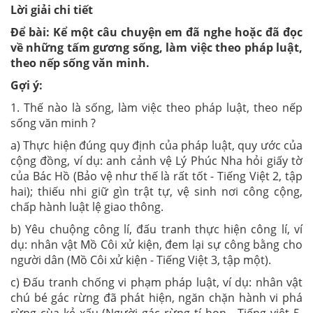
Lời giải chi tiết
Để bài: Kể một câu chuyện em đã nghe hoặc đã đọc
về những tấm gương sống, làm việc theo pháp luật,
theo nếp sống văn minh.
Gợi ý:
1. Thế nào là sống, làm việc theo pháp luật, theo nếp
sống văn minh ?
a) Thực hiện đúng quy định của pháp luật, quy ước của
cộng đồng, ví dụ: anh cảnh vệ Lý Phúc Nha hỏi giấy tờ
của Bác Hồ (Bảo vệ như thế là rất tốt - Tiếng Việt 2, tập
hai); thiếu nhi giữ gìn trật tự, vệ sinh nơi công cộng,
chấp hành luật lệ giao thông.
b) Yêu chuộng công lí, đấu tranh thực hiện công lí, ví
dụ: nhân vật Mồ Côi xử kiện, đem lại sự công bằng cho
người dân (Mồ Côi xử kiện - Tiếng Việt 3, tập một).
c) Đấu tranh chống vi phạm pháp luật, ví dụ: nhân vật
chú bé gác rừng đã phát hiện, ngăn chặn hành vi phá
rừng cùa kẻ xấu (Người gác rừng tí hon - Tiếng việt 5,