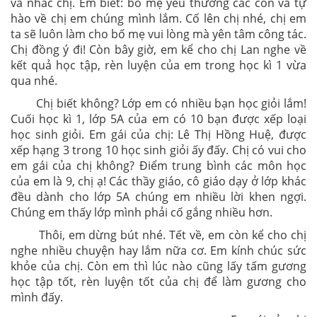
và nhắc chị. Em biết: bố mẹ yêu thương các con và tự
hào về chị em chúng mình lắm. Cố lên chị nhé, chị em
ta sẽ luôn làm cho bố mẹ vui lòng mà yên tâm công tác.
Chị đồng ý đi! Còn bây giờ, em kể cho chị Lan nghe về
kết quả học tập, rèn luyện của em trong học kì 1 vừa
qua nhé.
Chị biết không? Lớp em có nhiều bạn học giỏi lắm!
Cuối học kì 1, lớp 5A của em có 10 bạn được xếp loại
học sinh giỏi. Em gái của chị: Lê Thị Hồng Huệ, được
xếp hạng 3 trong 10 học sinh giỏi ấy đấy. Chị có vui cho
em gái của chị không? Điểm trung bình các môn học
của em là 9, chị ạ! Các thầy giáo, cô giáo dạy ở lớp khác
đều dành cho lớp 5A chúng em nhiều lời khen ngợi.
Chúng em thấy lớp mình phải cố gắng nhiều hơn.
Thôi, em dừng bút nhé. Tết về, em còn kể cho chị
nghe nhiều chuyện hay lắm nữa cơ. Em kính chúc sức
khỏe của chị. Còn em thì lúc nào cũng lấy tấm gương
học tập tốt, rèn luyện tốt của chị để làm gương cho
mình đấy.