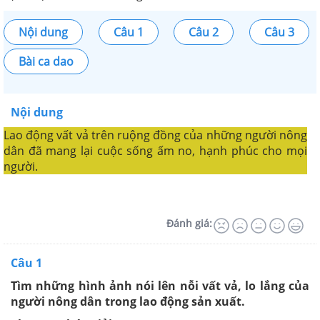
Nội dung
Câu 1
Câu 2
Câu 3
Bài ca dao
Nội dung
Lao động vất vả trên ruộng đồng của những người nông
dân đã mang lại cuộc sống ấm no, hạnh phúc cho mọi
người.
Đánh giá:
Câu 1
Tìm những hình ảnh nói lên nỗi vất vả, lo lắng của
người nông dân trong lao động sản xuất.