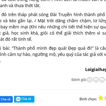
anh và thưa thớt tắt.
 đỏ trên tháp phát sóng Đài Truyền hình thành phố
p và kéo gần lại. / Mặt trời dâng chầm chậm, lơ lử
bay mềm mại (Khi nêu những chi tiết thể hiện sự qu
c giả, học sinh khá, giỏi có thể giải thích thêm vì 
t đó rất tinh tế.
ối bài: “Thành phố mình đẹp quá! Đẹp quá đi!” là c
tình cảm tự hào, ngưỡng mộ, yêu quý của tác giả với 
.
Loigiaiha
Đánh giá:
Bình chọn:
Chia sẻ
Chia sẻ