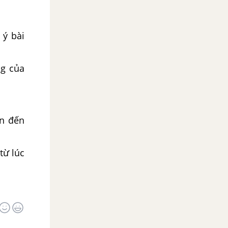
 ý bài
ng của
ôn đến
từ lúc