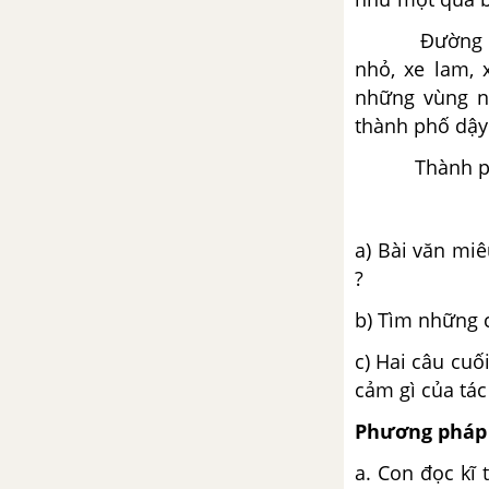
Tiết 1
Đường phố b
Tiết 2
nhỏ, xe lam,
những vùng n
Tiết 3
thành phố dậy
Thành phố m
Tiết 4
Tiết 5
a) Bài văn mi
?
Tiết 6
b) Tìm những ch
Tiết 7
c) Hai câu cuố
cảm gì của tác
Tiết 8
Phương pháp 
a. Con đọc kĩ 