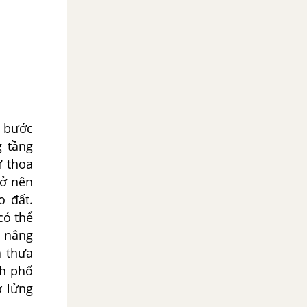
 bước
g tầng
ư thoa
rở nên
 đất.
có thể
g nắng
à thưa
nh phố
ơ lửng