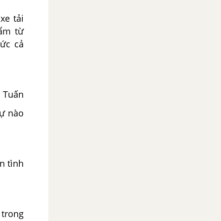
e tải
ẩm từ
ức cả
 Tuấn
tự nào
n tình
 trong