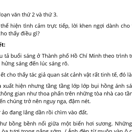
đoạn văn thứ 2 và thứ 3.
 thể hiện tình cảm trực tiếp, lời khen ngợi dành cho
ho thấy điều gì?
ết:
u tả buổi sáng ở Thành phố Hồ Chí Minh theo trình t
ời hửng sáng đến lúc sáng rõ.
ết cho thấy tác giả quan sát cảnh vật rất tinh tế, đó là
ưa xuất hiện nhưng tầng tầng lớp lớp bụi hồng ánh s
 không gian như thoa phấn trên những tòa nhà cao tầ
iến chúng trở nên nguy nga, đậm nét.
ảo đang lắng dần rồi chìm vào đất.
như bồng bềnh nổi giữa một biển hơi sương. Nhữn
 òa tươi trong nắng sớm. / Ánh đèn từ muôn vàn ô 