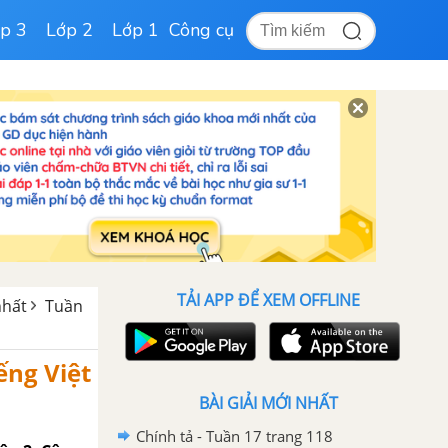
p 3
Lớp 2
Lớp 1
Công cụ
TẢI APP ĐỂ XEM OFFLINE
nhất
Tuần
ếng Việt
BÀI GIẢI MỚI NHẤT
Chính tả - Tuần 17 trang 118