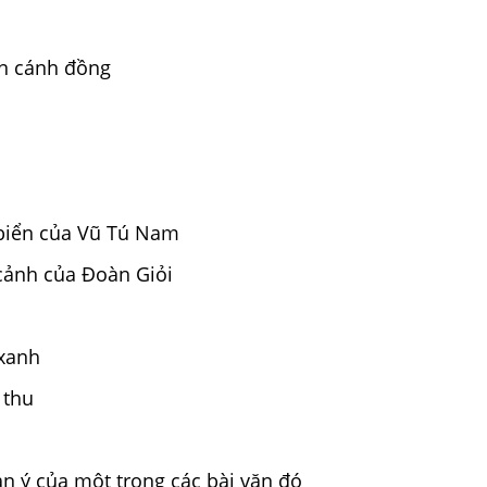
ên cánh đồng
 biển của Vũ Tú Nam
 cảnh của Đoàn Giỏi
 xanh
 thu
àn ý của một trong các bài văn đó