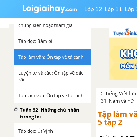
từ: Nam và nữ
Lớp 12
Lớp 11
Lớp 
Kể chuyện: Kể chuyện được
chứng kiến hoặc tham gia
Tập đọc: Bầm ơi
Tập làm văn: Ôn tập về tả cảnh
Luyện từ và câu: Ôn tập về dấu
câu
Tiếng Việt lớp
Tập làm văn: Ôn tập về tả cảnh
31. Nam và nữ
Tuần 32. Những chủ nhân
Tập làm vă
tương lai
5 tập 2
Tập đọc: Út Vịnh