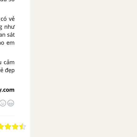
 có vẻ
ng như
an sát
sao em
âu cảm
vẻ đẹp
y.com