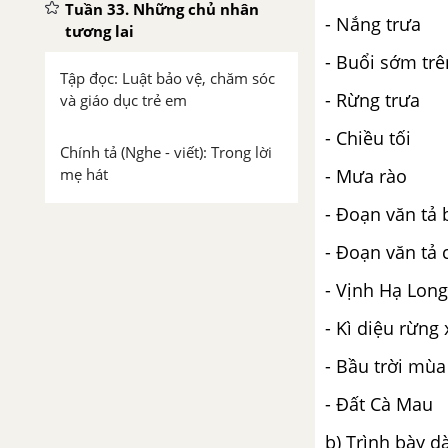
Tuần 33. Những chủ nhân
- Nắng trưa
tương lai
- Buổi sớm tr
Tập đọc: Luật bảo vệ, chăm sóc
- Rừng trưa
và giáo dục trẻ em
- Chiều tối
Chính tả (Nghe - viết): Trong lời
- Mưa rào
mẹ hát
- Đoạn văn tả
Luyện từ và câu: Mở rộng vốn
từ: Trẻ em
- Đoạn văn tả
- Vịnh Hạ Long
Kể chuyện: Kể chuyện đã nghe,
đã đọc
- Kì diệu rừng
- Bầu trời mùa
Tập đọc: Sang năm con lên bảy
- Đất Cà Mau
Tập làm văn: Ôn tập về tả người
b) Trình bày d