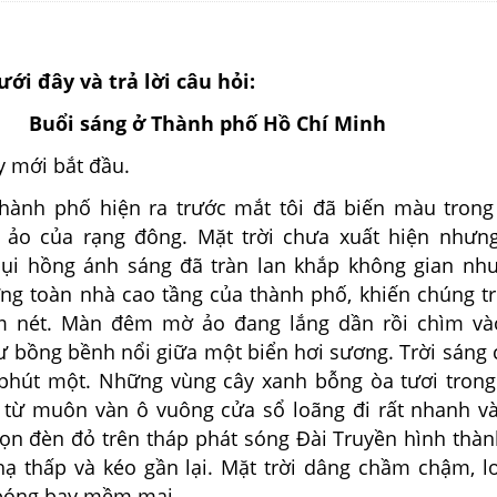
ưới đây và trả lời câu hỏi:
Buổi sáng ở Thành phố Hồ Chí Minh
ới bắt đầu.
phố hiện ra trước mắt tôi đã biến màu trong
 ảo của rạng đông. Mặt trời chưa xuất hiện nhưn
bụi hồng ánh sáng đã tràn lan khắp không gian nh
ng toàn nhà cao tầng của thành phố, khiến chúng t
m nét. Màn đêm mờ ảo đang lắng dần rồi chìm vào
 bồng bềnh nổi giữa một biển hơi sương. Trời sáng 
phút một. Những vùng cây xanh bỗng òa tươi tron
từ muôn vàn ô vuông cửa sổ loãng đi rất nhanh v
ngọn đèn đỏ trên tháp phát sóng Đài Truyền hình thà
hạ thấp và kéo gần lại. Mặt trời dâng chầm chậm, l
bóng bay mềm mại.