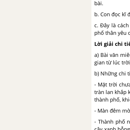
bài.
b. Con đọc kĩ 
c. Đây là cách
phố thân yêu c
Lời giải chi ti
a) Bài văn miê
gian từ lúc tr
b) Những chi ti
- Mặt trời ch
tràn lan khắp
thành phố, kh
- Màn đêm mờ 
- Thành phố 
cây xanh bỗng