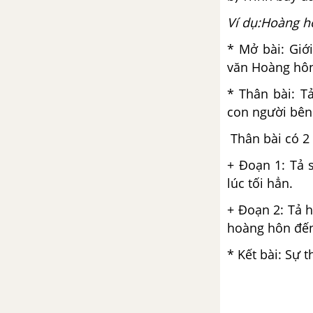
Ví dụ:Hoàng h
Luyện từ và câu: Ôn tập về dấu
câu
* Mở bài: Giớ
văn Hoàng hô
Tập làm văn: Tả người (Kiểm tra
viết) trang 152 SGK Tiếng Việt 5
* Thân bài: T
tập 2
con người bên
Tuần 34. Những chủ nhân
Thân bài có 2
tương lai
+ Đoạn 1: Tả 
lúc tối hẳn.
Tập đọc: Lớp học trên đường
+ Đoạn 2: Tả 
Chính tả (Nghe - viết): Sang năm
hoàng hôn đến
con lên bảy
* Kết bài: Sự 
Luyện từ và câu: Mở rộng vốn
từ: Quyền và bổn phận