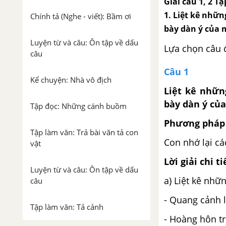
Giải câu 1, 2 T
1. Liệt kê nhữn
Chính tả (Nghe - viết): Bầm ơi
bày dàn ý của m
Luyện từ và câu: Ôn tập về dấu
Lựa chọn câu 
câu
Câu 1
Kể chuyện: Nhà vô địch
Liệt kê nhữn
bày dàn ý của
Tập đọc: Những cánh buồm
Phương pháp 
Tập làm văn: Trả bài văn tả con
Con nhớ lại cá
vật
Lời giải chi ti
Luyện từ và câu: Ôn tập về dấu
a) Liệt kê nhữ
câu
- Quang cảnh 
Tập làm văn: Tả cảnh
- Hoàng hôn t