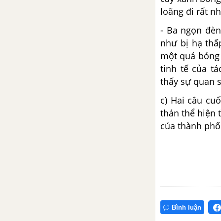
loãng đi rất nh
- Ba ngọn đèn
như bị hạ thấ
một quả bóng 
tinh tế của tá
thấy sự quan sá
c) Hai câu cu
thán thể hiện 
của thành phố
Bình luận