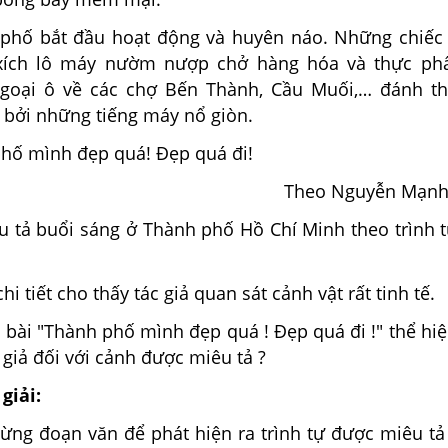
ắt đầu hoạt động và huyên náo. Những chiếc x
 xích lô máy nườm nượp chở hàng hóa và thực ph
goại ô về các chợ Bến Thành, Cầu Muối,… đánh th
 bởi những tiếng máy nổ giòn.
ình đẹp quá! Đẹp quá đi!
Theo Nguyễn Mạnh
êu tả buổi sáng ở Thành phố Hồ Chí Minh theo trình 
i tiết cho thấy tác giả quan sát cảnh vật rất tinh tế.
i bài "Thành phố mình đẹp quá ! Đẹp quá đi !" thể hiệ
 giả đối với cảnh được miêu tả ?
giải:
từng đoạn văn để phát hiện ra trình tự được miêu tả