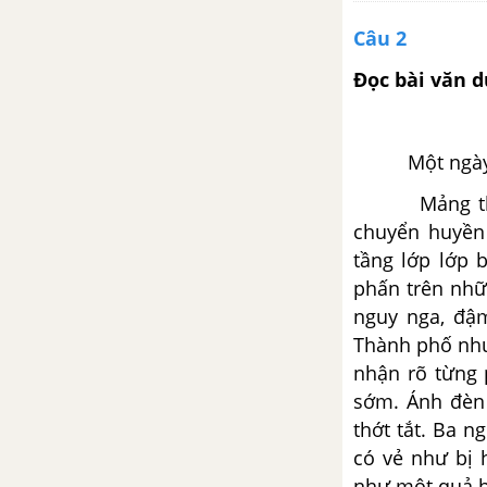
Kể chuyện: Kể chuyện được
Câu 2
chứng kiến hoặc tham gia
Đọc bài văn d
Tập đọc: Nếu trái đất thiếu trẻ
em
Một ngày m
Tập làm văn: Trả bài văn tả cảnh
Mảng thành 
chuyển huyền
Luyện từ và câu: Ôn tập về dấu
tầng lớp lớp 
câu
phấn trên nhữ
nguy nga, đậ
Tập làm văn: Trả bài văn tả
người trang 161 SGK Tiếng Việt
Thành phố như
5 tập 2
nhận rõ từng 
sớm. Ánh đèn 
Tuần 35. Ôn tập cuối học kì
thớt tắt. Ba 
II - Tiếng Việt 5
có vẻ như bị 
như một quả 