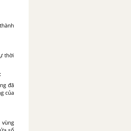
 thành
ự thời
:
áng đã
ng của
g vùng
cửa sổ