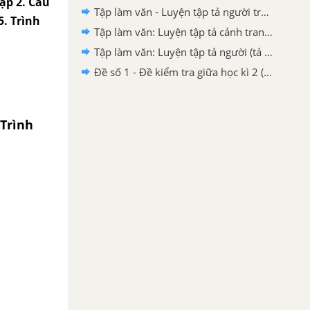
tập 2. Câu
Tập làm văn - Luyện tập tả người trang 108, 109
5. Trình
Tập làm văn: Luyện tập tả cảnh trang 34 SGK Tiếng Việt 5 tập 1
Tập làm văn: Luyện tập tả người (tả hoạt động) trang 150 SGK Tiếng Việt 5 tập 1
Đề số 1 - Đề kiểm tra giữa học kì 2 (Đề thi giữa học kì 2) – Tiếng Việt 5
Trình