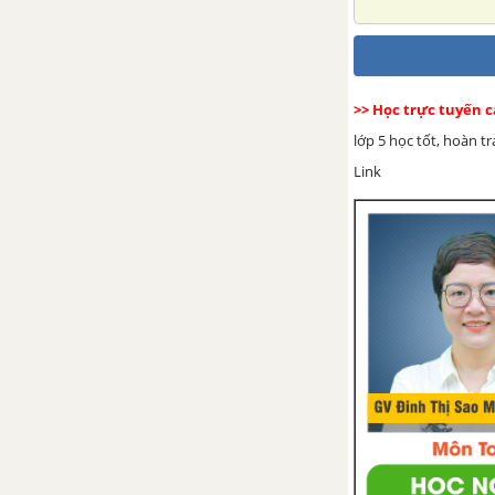
Tập làm văn: Trả bài văn tả
người
Tuần 22. Vì cuộc sống thanh
>> Học trực tuyến 
bình
lớp 5 học tốt, hoàn t
Tập đọc: Lập làng giữ biển
Link
Chính tả (Nghe - viết): Hà Nội
Luyện từ và câu: Nối các vế câu
ghép bằng quan hệ từ
Kể chuyện: Ông Nguyễn Khoa
Đăng
Tập đọc: Cao Bằng