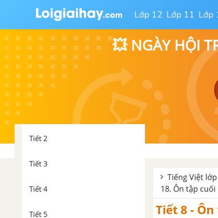
Tập làm văn: Ôn tập về viết đơn
Lớp 12
Lớp 11
Lớp 
Luyện từ và câu: Ôn tập về câu
💥 NGÀY HỘI T
Tập làm văn: Trả bài văn tả
người
Tuần 18. Ôn tập cuối học kì I
Tiết 1
Tiết 2
Tiết 3
Tiếng Việt lớp
18. Ôn tập cuối h
Tiết 4
Tiết 8 - Ôn
Tiết 5