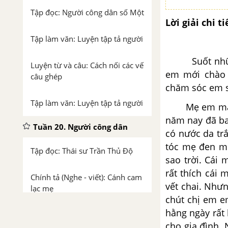
Tập đọc: Người công dân số Một
Lời giải chi ti
Tập làm văn: Luyện tập tả người
Suốt những n
Luyện từ và câu: Cách nối các vế
em mới chào 
câu ghép
chăm sóc em s
Tập làm văn: Luyện tập tả người
Mẹ em mang t
năm nay đã ba
Tuần 20. Người công dân
có nước da tr
tóc mẹ đen mư
Tập đọc: Thái sư Trần Thủ Độ
sao trời. Cái
rất thích cái
Chính tả (Nghe - viết): Cánh cam
vết chai. Như
lạc mẹ
chút chị em e
hằng ngày rất
Luyện từ và câu: Mở rộng vốn
cho gia đình. 
từ: Công dân tiết 1