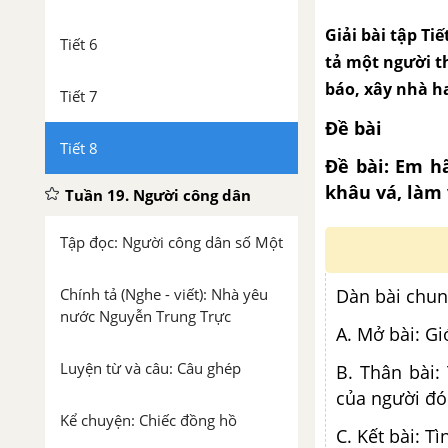
Giải bài tập Tiế
Tiết 6
tả một người t
báo, xây nhà ha
Tiết 7
Đề bài
Tiết 8
Đề bài: Em h
khâu vá, làm 
Tuần 19. Người công dân
Tập đọc: Người công dân số Một
Chính tả (Nghe - viết): Nhà yêu
Dàn bài chun
nước Nguyễn Trung Trực
A. Mở bài: Gi
Luyện từ và câu: Câu ghép
B. Thân bài:
của người đó
Kể chuyện: Chiếc đồng hồ
C. Kết bài: T