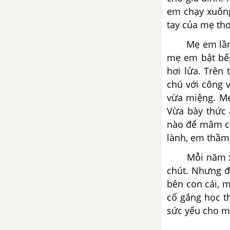
em chạy xuống
tay của mẹ tho
Kể chuyện: Kể chuyện đã nghe,
đã đọc
Mẹ em lần lượ
mẹ em bật bếp
Tập đọc: Nhà tài trợ đặc biệt của
hơi lửa. Trên
Cách Mạng
chú với công 
vừa miệng. Mẹ
Tập làm văn: Tả người
Vừa bày thức 
nào để mâm c
Luyện từ và câu: Nối các vế câu
lành, em thầm
ghép bằng quan hệ từ
Mỗi năm xuân
Tập làm văn: Lập chương trình
chút. Nhưng đ
hoạt động
bên con cái, 
cố gắng học th
Tuần 21. Người công dân
sức yếu cho m
Tập đọc: Trí dũng song toàn