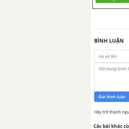
Tập làm văn: Ôn tập văn kể
chuyện trang 42
Luyện từ và câu: Nối các vế câu
ghép bằng quan hệ từ
BÌNH LUẬN
Tập làm văn: Kể chuyện
Tuần 23. Vì cuộc sống thanh
bình
Tập đọc: Phân xử tài tình
Chính tả (Nghe - viết): Cao Bằng
Gửi bình luận
Luyện từ và câu: Mở rộng vốn
Hãy trở thành ngư
từ: Trật từ - An ninh
Các bài khác c