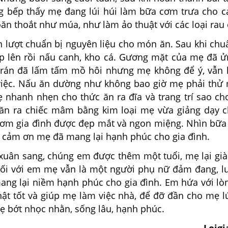
 bếp thấy mẹ đang lúi húi làm bữa cơm trưa cho c
ăn thoắt như múa, như làm ảo thuật với các loại rau 
t chuẩn bị nguyên liệu cho món ăn. Sau khi chuẩ
 lên rồi nấu canh, kho cá. Gương mặt của mẹ đã ử
 trán đã lấm tấm mồ hôi nhưng mẹ không để ý, vẫn
việc. Nấu ăn dường như không bao giờ mẹ phải thử 
 nhanh nhẹn cho thức ăn ra đĩa và trang trí sao ch
ăn ra chiếc mâm bằng kim loại mẹ vừa giảng dạy 
ơm gia đình được đẹp mắt và ngon miệng. Nhìn bữ
 cảm ơn mẹ đã mang lại hạnh phúc cho gia đình.
 sang, chúng em được thêm một tuổi, mẹ lại già
ối với em mẹ vẫn là một người phụ nữ đảm đang, l
mang lại niềm hạnh phúc cho gia đình. Em hứa với lò
ật tốt và giúp mẹ làm việc nhà, để đỡ đần cho mẹ lú
ẹ bớt nhọc nhằn, sống lâu, hạnh phúc.