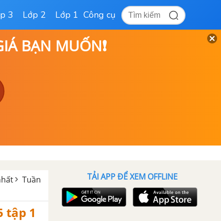
p 3
Lớp 2
Lớp 1
Công cụ
 GIÁ BẠN MUỐN❗
TẢI APP ĐỂ XEM OFFLINE
nhất
Tuần
5 tập 1