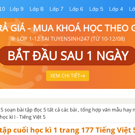
10
Lớp 9
Lớp 8
Lớp 7
Lớp 6
Lớp 5
Lớp 4
Lớ
RẢ GIÁ - MUA KHOÁ HỌC THEO
🎯 LỚP 1-12 TẠI TUYENSINH247 (TỪ 10-12/08)
BẮT ĐẦU SAU 1 NGÀY
XEM CHI TIẾT
 5 soạn bài tập đọc 5 tất cả các bài , tổng hợp văn mẫu hay 
ọc kì I - Tiếng Việt 5
 tập cuối học kì 1 trang 177 Tiếng Việt 