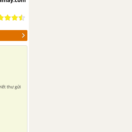
iaihay.com
viết thư gửi