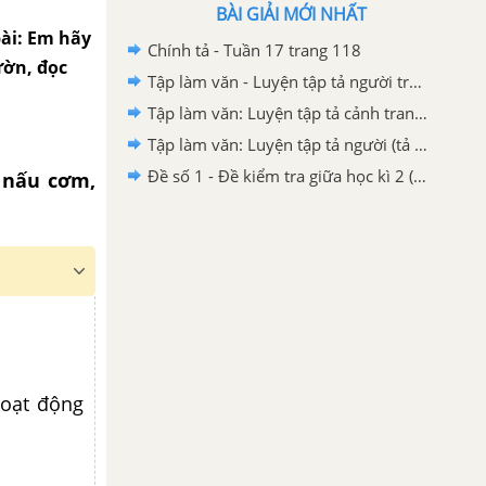
BÀI GIẢI MỚI NHẤT
 bài: Em hãy
Chính tả - Tuần 17 trang 118
ườn, đọc
Tập làm văn - Luyện tập tả người trang 108, 109
Tập làm văn: Luyện tập tả cảnh trang 34 SGK Tiếng Việt 5 tập 1
Tập làm văn: Luyện tập tả người (tả hoạt động) trang 150 SGK Tiếng Việt 5 tập 1
Đề số 1 - Đề kiểm tra giữa học kì 2 (Đề thi giữa học kì 2) – Tiếng Việt 5
g nấu cơm,
hoạt động