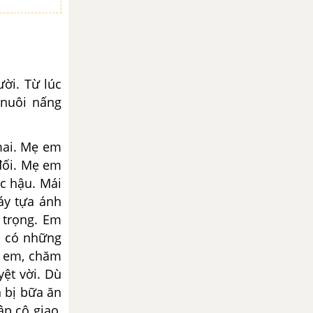
i. Từ lúc
nuôi nấng
ai. Mẹ em
đối. Mẹ em
c hậu. Mái
áy tựa ánh
 trọng. Em
, có những
h em, chăm
ệt vời. Dù
 bị bữa ăn
ập cô giao,