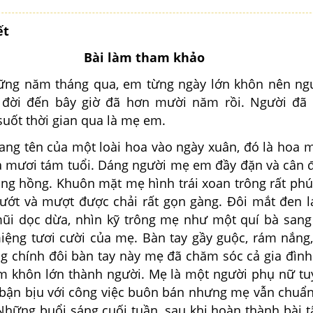
ết
Bài làm tham khảo
ăm tháng qua, em từng ngày lớn khôn nên ngườ
đời đến bây giờ đã hơn mười năm rồi. Người đã 
uốt thời gian qua là mẹ em.
ên của một loài hoa vào ngày xuân, đó là hoa m
 mươi tám tuổi. Dáng người mẹ em đầy đặn và cân 
ắng hồng. Khuôn mặt mẹ hình trái xoan trông rất phú
ớt và mượt được chải rất gọn gàng. Đôi mắt đen l
 mũi dọc dừa, nhìn kỹ trông mẹ như một quí bà sang
 miệng tươi cười của mẹ. Bàn tay gầy guộc, rám nắng
ng chính đôi bàn tay này mẹ đã chăm sóc cả gia đìn
m khôn lớn thành người. Mẹ là một người phụ nữ tuy
 bận bịu với công việc buôn bán nhưng mẹ vẫn chuẩn
Những buổi sáng cuối tuần, sau khi hoàn thành bài t