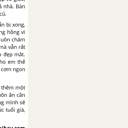
ả nhà. Bàn
củ.
n bị xong,
ng hồng vì
 luôn chăm
mà vẫn rất
o đẹp mắt.
cho em thế
a cơm ngon
 thêm một
uôn ân cần
ng mình sẽ
c tuổi già,