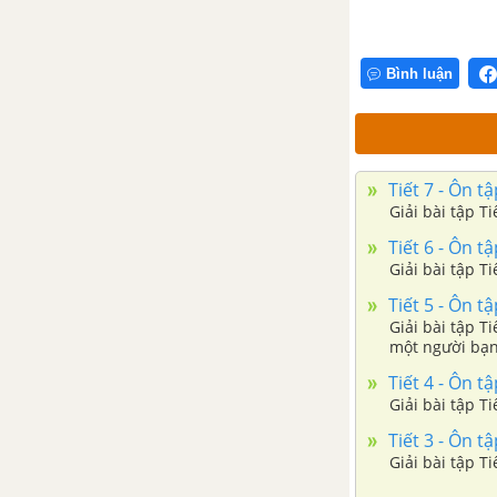
Chính tả (Nghe - viết): Trí dũng
song toàn
Bình luận
Luyện từ và câu: Mở rộng vốn
từ: Công dân tiết 2
Tiết 7 - Ôn tậ
Kể chuyện: Kể chuyện được
Giải bài tập Ti
chứng kiến hoặc tham gia
Tiết 6 - Ôn tậ
Giải bài tập Ti
Tập đọc: Tiếng rao đêm
Tiết 5 - Ôn tậ
Giải bài tập Ti
một người bạn 
Tập làm văn: Lập chương trình
hoạt động
Tiết 4 - Ôn tậ
Giải bài tập Ti
Luyện từ và câu: Nối các vế câu
Tiết 3 - Ôn tậ
ghép bằng quan hệ từ
Giải bài tập Ti