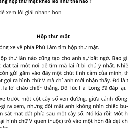
trang hộp thư mật khéo léo như thế nào ?
để xem lời giải nhanh hơn
Hộp thư mật
g xe về phía Phú Lâm tìm hộp thư mật.
 thư lần nào cũng tạo cho anh sự bất ngờ. Bao g
đặt tại một nơi dễ tìm mà lại ít bị chú ý nhất. Nhiề
c còn gửi gắm vào đây một chút tình cảm của mình, 
 gợi ra hình chữ V mà chỉ anh mới nhận thấy. Đó là 
 là lời chào chiến thắng. Đôi lúc Hai Long đã đáp lại.
trước một cột cây số ven đường, giữa cánh đồng 
-gi ra xem, nhưng đôi mắt anh không nhìn chiếc bu
 sát mặt đất phía sau một cây số. Nó kia rồi! Một 
lại hình chữ V quen thuộc) trỏ vào một hòn đá dẹt ch