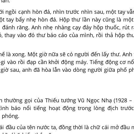
hân.
ngồi cạnh hòn đá, nhìn trước nhìn sau, một tay v
một tay bẩy nhẹ hòn đá. Hộp thư lần này cũng là một
 đánh răng. Anh nhẹ nhàng cạy đáy hộp thuốc, rút 
, thay vào đó thư báo cáo của mình, rồi thả hộp th
là xong. Một giờ nữa sẽ có người đến lấy thư. Anh t
-gi vào rồi đạp cần khởi động máy. Tiếng động cơ nổ
giờ sau, anh đã hòa lẫn vào dòng người giữa phố 
ên thường gọi của Thiếu tướng Vũ Ngọc Nhạ (1928 – 
tình báo nổi tiếng hoạt động trong lòng địch trướ
 phóng.
cái đầu của tên nước ta, đồng thời là chữ cái mở đầu 