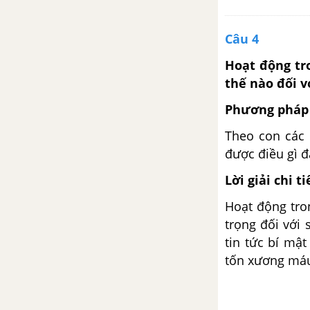
Tuần 30. Nam và nữ
Câu 4
Tập đọc: Thuần phục sư tử
Hoạt động tro
thế nào đối v
Chính tả (Nghe - viết): Cô gái của
tương lai
Phương pháp 
Theo con các 
Luyện từ và câu: Mở rộng vốn
được điều gì đ
từ: Nam và nữ
Lời giải chi ti
Kể chuyện: Kể chuyện đã nghe,
Hoạt động tron
đã đọc
trọng đối với
tin tức bí mật
Tập đọc: Tà áo dài Việt Nam
tốn xương máu
Tập làm văn: Ôn tập về tả con
vật