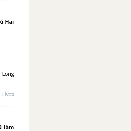
hú Hai
i Long
- 1 lượt)
ú làm