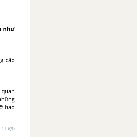
ĩa như
ng cấp
t quan
 những
đỡ hao
- 1 lượt)