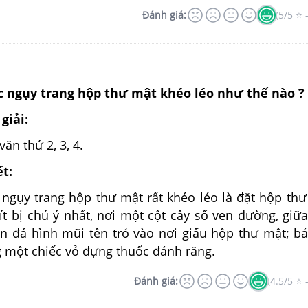
Đánh giá:
(5/5 ⭐ 
c ngụy trang hộp thư mật khéo léo như thế nào ?
giải:
ăn thứ 2, 3, 4.
ết:
 ngụy trang hộp thư mật rất khéo léo là đặt hộp thư
ít bị chú ý nhất, nơi một cột cây số ven đường, giữ
n đá hình mũi tên trỏ vào nơi giấu hộp thư mật; b
g một chiếc vỏ đựng thuốc đánh răng.
Đánh giá:
(4.5/5 ⭐ 