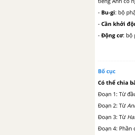
Đồng Vân
tiếng Anh có n
-
Bu-gi
: bộ ph
Tập làm văn: Tập viết đối thoại
-
Cần khởi độ
Luyện từ và câu: Luyện tập thay
-
Động cơ
: bộ
thế từ ngữ để liên kết câu
Tập làm văn: Trả bài văn tả đồ
vật
Bố cục
Tuần 27. Nhớ nguồn
Có thể chia b
Tập đọc: Tranh làng hồ
Đoạn 1: Từ đ
Chính tả (Nhớ - viết): Cửa sông
Đoạn 2: Từ
An
Đoạn 3: Từ
Hai
Luyện từ và câu: Mở rộng vốn
từ: Truyền thống
Đoạn 4: Phần c