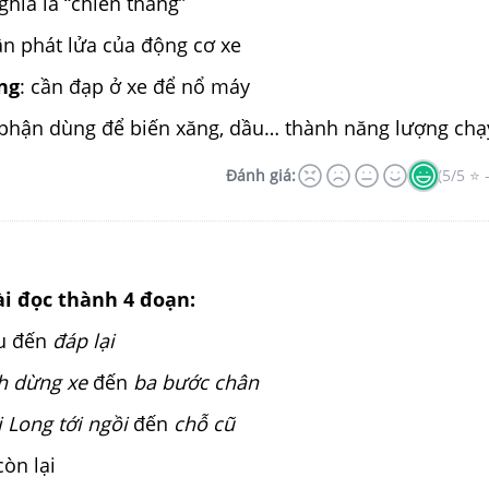
ghĩa là “chiến thắng”
ận phát lửa của động cơ xe
ng
: cần đạp ở xe để nổ máy
 phận dùng để biến xăng, dầu… thành năng lượng ch
Đánh giá:
(5/5 ⭐ 
ài đọc thành 4 đoạn:
ầu đến
đáp lại
h dừng xe
đến
ba bước chân
 Long tới ngồi
đến
chỗ cũ
òn lại