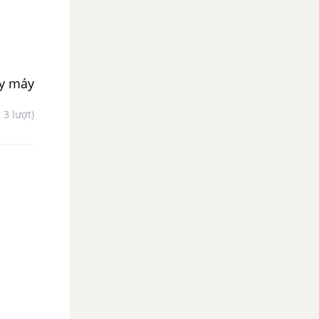
ạy máy
- 3 lượt)