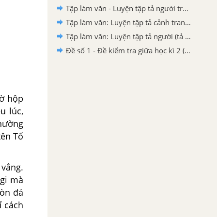
Tập làm văn - Luyện tập tả người trang 108, 109
Tập làm văn: Luyện tập tả cảnh trang 34 SGK Tiếng Việt 5 tập 1
Tập làm văn: Luyện tập tả người (tả hoạt động) trang 150 SGK Tiếng Việt 5 tập 1
Đề số 1 - Đề kiểm tra giữa học kì 2 (Đề thi giữa học kì 2) – Tiếng Việt 5
iờ hộp
u lúc,
thường
tên Tổ
vắng.
-gi mà
hòn đá
ỉ cách