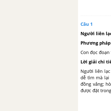
Kể chuyện: Kể chuyện được
chứng kiến hoặc tham gia
Câu 1
Tập đọc: Đất nước
Người liên lạ
Tập làm văn: Ôn tập về tả cây
Phương pháp 
cối
Con đọc đoạn v
Luyện từ và câu: Liên kết các
câu trong bài bằng từ ngữ nối
Lời giải chi ti
Người liên lạc
Tập làm văn: Tả cây cối
dễ tìm mà lại 
đồng vắng; hò
Tuần 28. Ôn tập giữa học kì
được đặt tron
II
Tiết 1