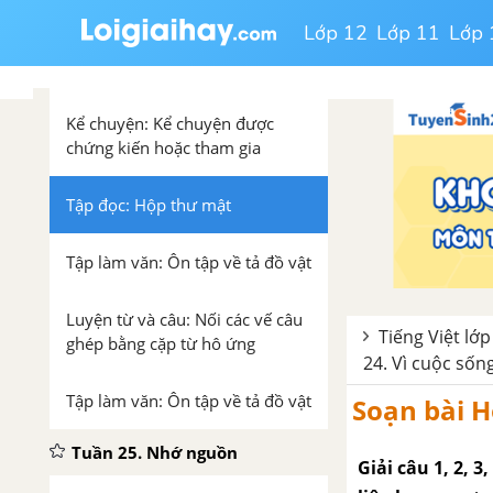
Lớp 12
Lớp 11
Lớp 
Luyện từ và câu: Mở rộng vốn
từ: Trật tự - an ninh
Kể chuyện: Kể chuyện được
chứng kiến hoặc tham gia
Tập đọc: Hộp thư mật
Tập làm văn: Ôn tập về tả đồ vật
Luyện từ và câu: Nối các vế câu
Tiếng Việt lớp
ghép bằng cặp từ hô ứng
24. Vì cuộc sốn
Tập làm văn: Ôn tập về tả đồ vật
Soạn bài H
Tuần 25. Nhớ nguồn
Giải câu 1, 2, 3