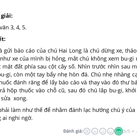
giải:
ăn 3, 4, 5.
ết:
à gửi báo cáo của chú Hai Long là chú dừng xe, tháo
ờ như xe của mình bị hỏng, mắt chú không xem bu-gi 
 mặt đất phía sau cột cây số. Nhìn trước nhìn sau m
u-gi, còn một tay bẩy nhẹ hòn đá. Chú nhẹ nhàng c
huốc đánh răng để lấy báo cáo và thay vào đó thư b
trả hộp thuốc vào chỗ cũ, sau đó chú lắp bu-gi, khở
 sửa xong.
phải làm như thế để nhằm đánh lạc hướng chú ý của
 ai nghi ngờ.
Đánh giá:
(5/5 ⭐ 