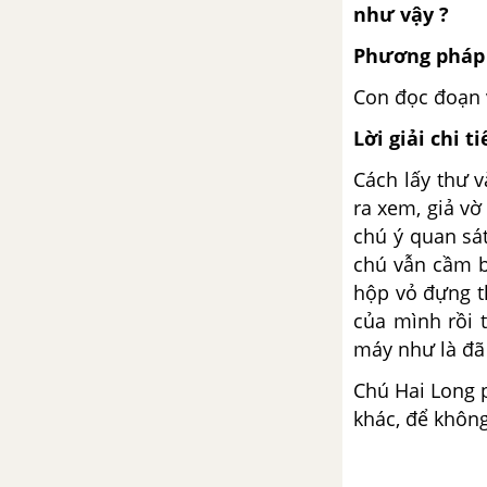
như vậy ?
Chính tả (Nghe - viết): Đất nước
Phương pháp 
Luyện từ và câu: Ôn tập về dấu
Con đọc đoạn v
câu
Lời giải chi ti
Kể chuyện: Lớp trưởng lớp tôi
Cách lấy thư v
ra xem, giả v
Tập đọc: Con gái
chú ý quan sát
chú vẫn cầm b
Tập làm văn: Tập viết đoạn đối
hộp vỏ đựng t
thoại
của mình rồi 
máy như là đã
Luyện từ và câu: Ôn tập về dấu
câu
Chú Hai Long 
khác, để không
Tập làm văn: Trả bài văn tả cây
cối