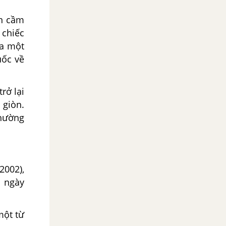
ẫn cầm
 chiếc
ra một
uốc về
rở lại
 giòn.
phường
2002),
c ngày
một từ