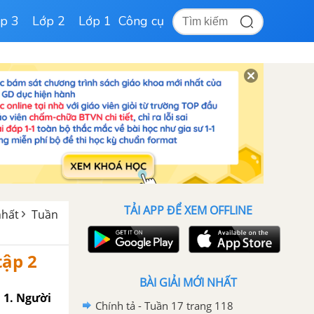
p 3
Lớp 2
Lớp 1
Công cụ
TẢI APP ĐỂ XEM OFFLINE
nhất
Tuần
tập 2
BÀI GIẢI MỚI NHẤT
u 1. Người
Chính tả - Tuần 17 trang 118