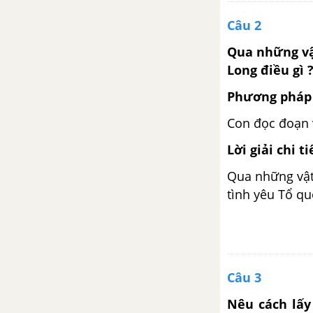
Tiết 2
Câu 2
Tiết 3
Qua những vậ
Long điều gì 
Tiết 4
Phương pháp 
Con đọc đoạn 
Tiết 5
Lời giải chi ti
Tiết 6
Qua những vật
tình yêu Tổ qu
Tiết 7
Tiết 8
Tuần 29. Nam và nữ
Câu 3
Tập đọc: Một vụ đắm tàu
Nêu cách lấy