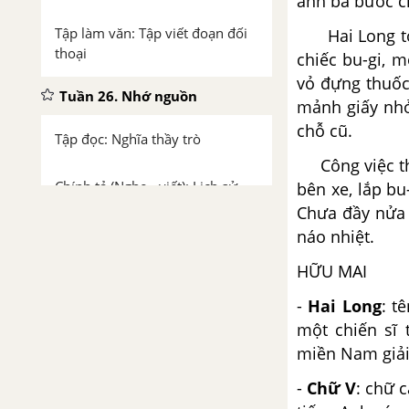
anh ba bước c
Tập làm văn: Tập viết đoạn đối
Hai Long tới 
thoại
chiếc bu-gi, 
vỏ đựng thuốc
Tuần 26. Nhớ nguồn
mảnh giấy nhỏ
chỗ cũ.
Tập đọc: Nghĩa thầy trò
Công việc thế 
Chính tả (Nghe - viết): Lịch sử
bên xe, lắp bu
Ngày Quốc tế Lao động
Chưa đầy nửa 
náo nhiệt.
Luyện từ và câu: Mở rộng vốn
HỮU MAI
từ: Truyền thống
-
Hai Long
: t
Kể chuyện: Kể chuyện đã nghe,
một chiến sĩ 
đã đọc
miền Nam giải
-
Chữ V
: chữ 
Tập đọc: Hội thổi cơm thi ở