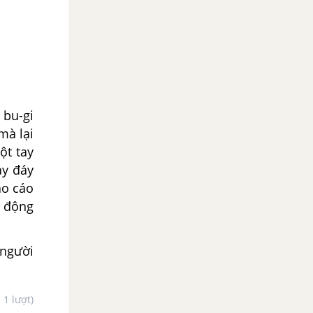
 bu-gi
mà lại
ột tay
ạy đáy
áo cáo
i động
 người
- 1 lượt)