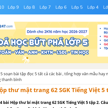
10
Lớp 9
Lớp 8
Lớp 7
Lớp 6
Lớp 5
Lớp 4
Lớ
 5 soạn bài tập đọc 5 tất cả các bài , tổng hợp văn mẫu hay 
g thanh bình
ộp thư mật trang 62 SGK Tiếng Việt 5 
, 4 bài Hộp thư bí mật trang 62 SGK Tiếng Việt 5 tập 2. Câ