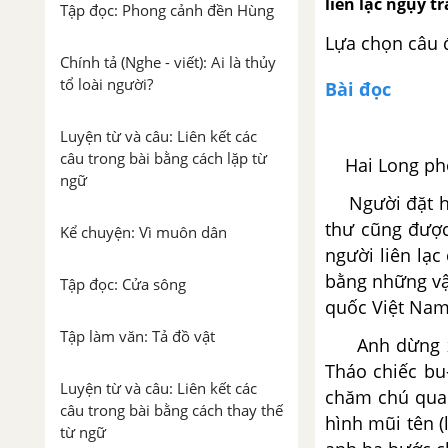
liên lạc ngụy 
Tập đọc: Phong cảnh đền Hùng
Lựa chọn câu 
Chính tả (Nghe - viết): Ai là thủy
tổ loài người?
Bài đọc
Luyện từ và câu: Liên kết các
câu trong bài bằng cách lặp từ
Hai Long phón
ngữ
Người đặt hộp
thư cũng được 
Kể chuyện: Vì muôn dân
người liên lạ
bằng những vật
Tập đọc: Cửa sông
quốc Việt Nam,
Tập làm văn: Tả đồ vật
Anh dừng xe 
Tháo chiếc bu
Luyện từ và câu: Liên kết các
chăm chú quan
câu trong bài bằng cách thay thế
hình mũi tên (
từ ngữ