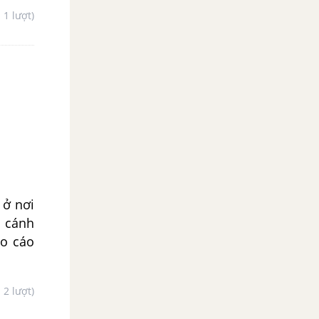
- 1 lượt)
 ở nơi
a cánh
áo cáo
- 2 lượt)