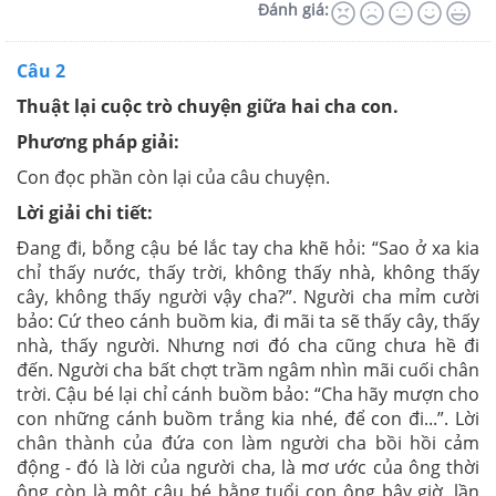
Đánh giá:
Câu 2
Thuật lại cuộc trò chuyện giữa hai cha con.
Phương pháp giải:
Con đọc phần còn lại của câu chuyện.
Lời giải chi tiết:
Đang đi, bỗng cậu bé lắc tay cha khẽ hỏi: “Sao ở xa kia
chỉ thấy nước, thấy trời, không thấy nhà, không thấy
cây, không thấy người vậy cha?”. Người cha mỉm cười
bảo: Cứ theo cánh buồm kia, đi mãi ta sẽ thấy cây, thấy
nhà, thấy người. Nhưng nơi đó cha cũng chưa hề đi
đến. Người cha bất chợt trầm ngâm nhìn mãi cuối chân
trời. Cậu bé lại chỉ cánh buồm bảo: “Cha hãy mượn cho
con những cánh buồm trắng kia nhé, để con đi...”. Lời
chân thành của đứa con làm người cha bồi hồi cảm
động - đó là lời của người cha, là mơ ước của ông thời
ông còn là một cậu bé bằng tuổi con ông bây giờ, lần