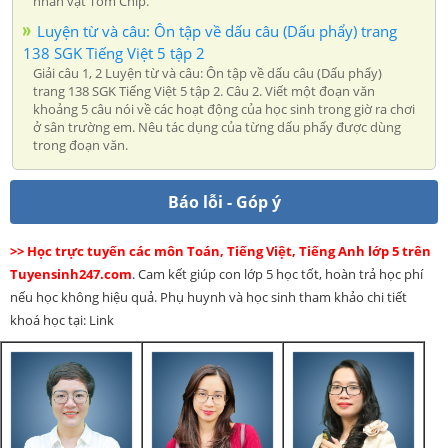
nhân vật Tôm Chip.
Luyện từ và câu: Ôn tập về dấu câu (Dấu phẩy) trang
138 SGK Tiếng Việt 5 tập 2
Giải câu 1, 2 Luyện từ và câu: Ôn tập về dấu câu (Dấu phẩy)
trang 138 SGK Tiếng Việt 5 tập 2. Câu 2. Viết một đoạn văn
khoảng 5 câu nói về các hoạt động của học sinh trong giờ ra chơi
ở sân trường em. Nêu tác dụng của từng dấu phẩy được dùng
trong đoạn văn.
Báo lỗi - Góp ý
>> Học trực tuyến các môn Toán, Tiếng Việt, Tiếng Anh lớp 5 trên
Tuyensinh247.com
. Cam kết giúp con lớp 5 học tốt, hoàn trả học phí
nếu học không hiệu quả. Phụ huynh và học sinh tham khảo chi tiết
khoá học tại: Link