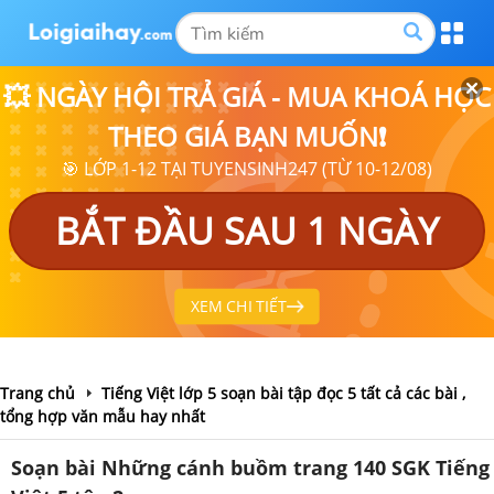
💥 NGÀY HỘI TRẢ GIÁ - MUA KHOÁ HỌC
THEO GIÁ BẠN MUỐN❗
🎯 LỚP 1-12 TẠI TUYENSINH247 (TỪ 10-12/08)
BẮT ĐẦU SAU 1 NGÀY
XEM CHI TIẾT
Trang chủ
Tiếng Việt lớp 5 soạn bài tập đọc 5 tất cả các bài ,
tổng hợp văn mẫu hay nhất
Soạn bài Những cánh buồm trang 140 SGK Tiếng