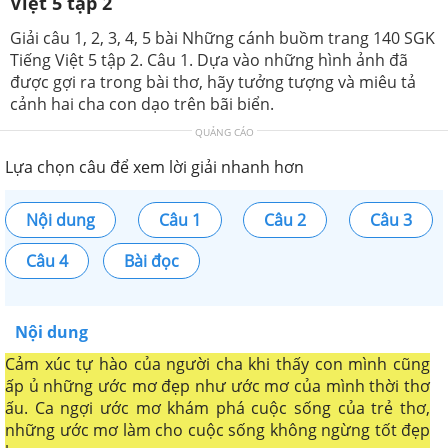
Việt 5 tập 2
Giải câu 1, 2, 3, 4, 5 bài Những cánh buồm trang 140 SGK
Tiếng Việt 5 tập 2. Câu 1. Dựa vào những hình ảnh đã
được gợi ra trong bài thơ, hãy tưởng tượng và miêu tả
cảnh hai cha con dạo trên bãi biển.
QUẢNG CÁO
Lựa chọn câu để xem lời giải nhanh hơn
Nội dung
Câu 1
Câu 2
Câu 3
Câu 4
Bài đọc
Nội dung
Cảm xúc tự hào của người cha khi thấy con mình cũng
ấp ủ những ước mơ đẹp như ước mơ của mình thời thơ
ấu. Ca ngợi ước mơ khám phá cuộc sống của trẻ thơ,
những ước mơ làm cho cuộc sống không ngừng tốt đẹp