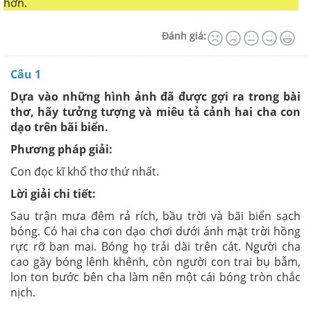
hơn.
Đánh giá:
Câu 1
Dựa vào những hình ảnh đã được gợi ra trong bài
thơ, hãy tưởng tượng và miêu tả cảnh hai cha con
dạo trên bãi biển.
Phương pháp giải:
Con đọc kĩ khổ thơ thứ nhất.
Lời giải chi tiết:
Sau trận mưa đêm rả rích, bầu trời và bãi biển sạch
bóng. Có hai cha con dạo chơi dưới ánh mặt trời hồng
rực rỡ ban mai. Bóng họ trải dài trên cát. Người cha
cao gầy bóng lênh khênh, còn người con trai bụ bẫm,
lon ton bước bên cha làm nên một cái bóng tròn chắc
nịch.