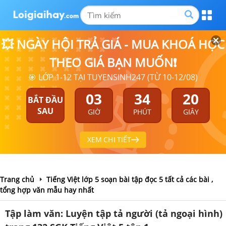
💥 NGÀY HỘI TRẢ GIÁ - MUA KHOÁ HỌC
THEO GIÁ BẠN MUỐN❗
🎯 LỚP 1-12 TẠI TUYENSINH247 (TỪ 10-12/08)
03
34
20
BẮT ĐẦU
SAU
GIỜ
PHÚT
GIÂY
XEM CHI TIẾT
Trang chủ
Tiếng Việt lớp 5 soạn bài tập đọc 5 tất cả các bài ,
tổng hợp văn mẫu hay nhất
Tập làm văn: Luyện tập tả người (tả ngoại hình)