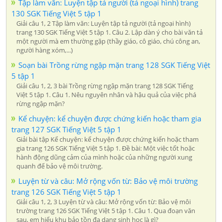
Tập làm văn: Luyện tập tả người (tả ngoại hình) trang
130 SGK Tiếng Việt 5 tập 1
Giải câu 1, 2 Tập làm văn: Luyện tập tả người (tả ngoại hình)
trang 130 SGK Tiếng Việt 5 tập 1. Câu 2. Lập dàn ý cho bài văn tả
một người mà em thường gặp (thầy giáo, cô giáo, chú công an,
người hàng xóm,...)
Soạn bài Trồng rừng ngập mặn trang 128 SGK Tiếng Việt
5 tập 1
Giải câu 1, 2, 3 bài Trồng rừng ngập mặn trang 128 SGK Tiếng
Việt 5 tập 1. Câu 1. Nêu nguyên nhân và hậu quả của việc phá
rừng ngập mặn?
Kể chuyện: kể chuyện được chứng kiến hoặc tham gia
trang 127 SGK Tiếng Việt 5 tập 1
Giải bài tập Kể chuyện: kể chuyện được chứng kiến hoặc tham
gia trang 126 SGK Tiếng Việt 5 tập 1. Đề bài: Một việc tốt hoặc
hành động dũng cảm của mình hoặc của những người xung
quanh để bảo vệ môi trường.
Luyện từ và câu: Mở rộng vốn từ: Bảo vệ môi trường
trang 126 SGK Tiếng Việt 5 tập 1
Giải câu 1, 2, 3 Luyện từ và câu: Mở rộng vốn từ: Bảo vệ môi
trường trang 126 SGK Tiếng Việt 5 tập 1. Câu 1. Qua đoạn văn
sau, em hiểu khu bảo tồn đa dạng sinh học là gì?