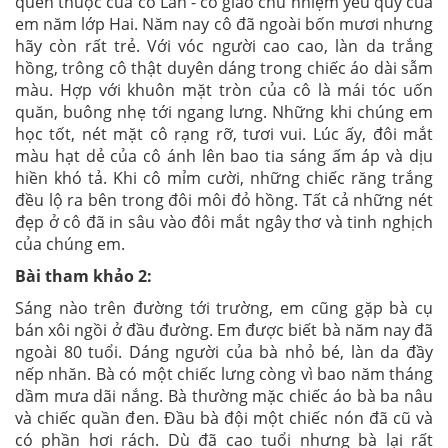
quen thuộc của cô Lan - cô giáo chủ nhiệm yêu quý của
em năm lớp Hai. Năm nay cô đã ngoài bốn mươi nhưng
hãy còn rất trẻ. Với vóc người cao cao, làn da trắng
hồng, trông cô thật duyên dáng trong chiếc áo dài sẫm
màu. Hợp với khuôn mặt tròn của cô là mái tóc uốn
quăn, buông nhẹ tới ngang lưng. Những khi chúng em
học tốt, nét mặt cô rạng rỡ, tươi vui. Lúc ấy, đôi mắt
màu hạt dẻ của cô ánh lên bao tia sáng ấm áp và dịu
hiền khó tả. Khi cô mỉm cười, những chiếc răng trắng
đều lộ ra bên trong đôi môi đỏ hồng. Tất cả những nét
đẹp ở cô đã in sâu vào đôi mắt ngây thơ và tinh nghịch
của chúng em.
Bài tham khảo 2:
Sáng nào trên đường tới trường, em cũng gặp bà cụ
bán xôi ngồi ở đầu đường. Em được biết bà năm nay đã
ngoài 80 tuổi. Dáng người của bà nhỏ bé, làn da đầy
nếp nhăn. Bà có một chiếc lưng còng vì bao năm tháng
dầm mưa dãi nắng. Bà thường mặc chiếc áo bà ba nâu
và chiếc quần đen. Đầu bà đội một chiếc nón đã cũ và
có phần hơi rách. Dù đã cao tuổi nhưng bà lại rất