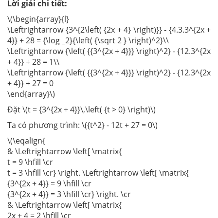
Lời giải chi tiết:
\(\begin{array}{l}
\Leftrightarrow {3^{2\left( {2x + 4} \right)}} - {4.3.3^{2x +
4}} + 28 = {\log _2}{\left( {\sqrt 2 } \right)^2}\\
\Leftrightarrow {\left( {{3^{2x + 4}}} \right)^2} - {12.3^{2x
+ 4}} + 28 = 1\\
\Leftrightarrow {\left( {{3^{2x + 4}}} \right)^2} - {12.3^{2x
+ 4}} + 27 = 0
\end{array}\)
Đặt \(t = {3^{2x + 4}}\,\left( {t > 0} \right)\)
Ta có phương trình: \({t^2} - 12t + 27 = 0\)
\(\eqalign{
& \Leftrightarrow \left[ \matrix{
t = 9 \hfill \cr
t = 3 \hfill \cr} \right. \Leftrightarrow \left[ \matrix{
{3^{2x + 4}} = 9 \hfill \cr
{3^{2x + 4}} = 3 \hfill \cr} \right. \cr
& \Leftrightarrow \left[ \matrix{
2x + 4 = 2 \hfill \cr