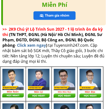
Miễn Phí
>> 2K9 Chú ý! Lộ Trình Sun 2027 - 1 lộ trình ôn đa kỳ
thi
(TN THPT, ĐGNL (Hà Nội/ Hồ Chí Minh), ĐGNL Sư
Phạm, ĐGTD, ĐGNL Bộ Công an, ĐGNL Bộ Quốc
phòng
-
Click xem ngay
)
tại Tuyensinh247.com.
Cập
nhật bám sát bộ SGK mới, Thầy Cô giáo giỏi, 3 bước chi
tiết: Nền tảng lớp 12; Luyện thi chuyên sâu; Luyện đề đủ
dạng đáp ứng mọi kì thi.