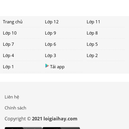
Trang chủ
Lớp 12
Lớp 11
Lớp 10
Lớp 9
Lớp 8
Lớp 7
Lớp 6
Lớp 5
Lớp 4
Lớp 3
Lớp 2
Lớp 1
Tải app
Liên hệ
Chính sách
Copyright ©
2021 loigiaihay.com