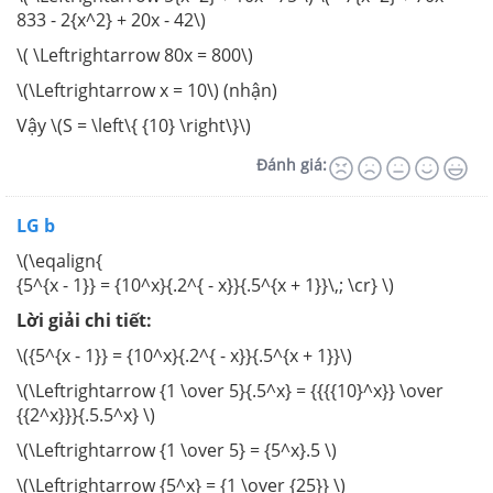
833 - 2{x^2} + 20x - 42\)
\( \Leftrightarrow 80x = 800\)
\(\Leftrightarrow x = 10\) (nhận)
Vậy \(S = \left\{ {10} \right\}\)
Đánh giá:
LG b
\(\eqalign{
{5^{x - 1}} = {10^x}{.2^{ - x}}{.5^{x + 1}}\,; \cr} \)
Lời giải chi tiết:
\({5^{x - 1}} = {10^x}{.2^{ - x}}{.5^{x + 1}}\)
\(\Leftrightarrow {1 \over 5}{.5^x} = {{{{10}^x}} \over
{{2^x}}}{.5.5^x} \)
\(\Leftrightarrow {1 \over 5} = {5^x}.5 \)
\(\Leftrightarrow {5^x} = {1 \over {25}} \)