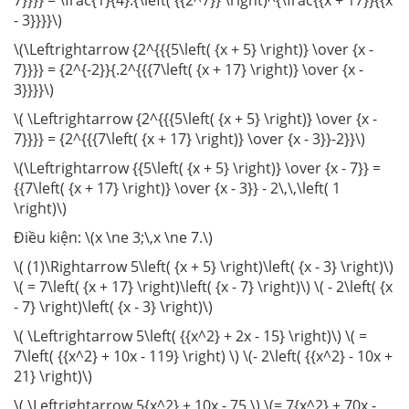
7}}}} = \frac{1}{4}.{\left( {{2^7}} \right)^{\frac{{x + 17}}{{x
- 3}}}}\)
\(\Leftrightarrow {2^{{{5\left( {x + 5} \right)} \over {x -
7}}}} = {2^{-2}}{.2^{{{7\left( {x + 17} \right)} \over {x -
3}}}}\)
\( \Leftrightarrow {2^{{{5\left( {x + 5} \right)} \over {x -
7}}}} = {2^{{{7\left( {x + 17} \right)} \over {x - 3}}-2}}\)
\(\Leftrightarrow {{5\left( {x + 5} \right)} \over {x - 7}} =
{{7\left( {x + 17} \right)} \over {x - 3}} - 2\,\,\left( 1
\right)\)
Điều kiện: \(x \ne 3;\,x \ne 7.\)
\( (1)\Rightarrow 5\left( {x + 5} \right)\left( {x - 3} \right)\)
\( = 7\left( {x + 17} \right)\left( {x - 7} \right)\) \( - 2\left( {x
- 7} \right)\left( {x - 3} \right)\)
\( \Leftrightarrow 5\left( {{x^2} + 2x - 15} \right)\) \( =
7\left( {{x^2} + 10x - 119} \right) \) \(- 2\left( {{x^2} - 10x +
21} \right)\)
\( \Leftrightarrow 5{x^2} + 10x - 75 \) \(= 7{x^2} + 70x -