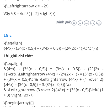
\(\Leftrightarrow x = - 2\)
Vậy \(S = \left\{ { - 2} \right\}\)
Đánh giá:
LG c
\(\eqalign{
{4^x} - {3^{x - 0,5}} = {3^{x + 0,5}} - {2^{2x - 1}}\,; \cr} \)
Lời giải chi tiết:
\(\eqalign{
&{4^x} - {3^{x - 0,5}} = {3^{x + 0,5}} - {2^{2x -
1}}\cr& \Leftrightarrow {4^x} + {2^{2x - 1}} = {3^{x - 0,5}}
+ {3^{x + 0,5}}\cr& \Leftrightarrow {4^x} + {1 \over 2}
{.4^x} = {3^{x - 0,5}} + 3.{3^{x - 0,5}} \cr
& \Leftrightarrow {3 \over 2}{.4^x} = {3^{x - 0,5}}\left( {1
+ 3} \right) \cr} \)
\(\begin{array}{l}