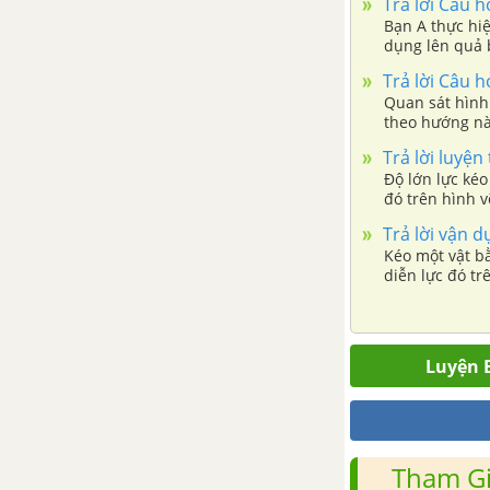
Trả lời Câu h
Bạn A thực hiệ
dụng lên quả 
Trả lời Câu h
Quan sát hình 
theo hướng nào
Trả lời luyện
Độ lớn lực kéo
đó trên hình v
Trả lời vận 
Kéo một vật b
diễn lực đó tr
Luyện B
Tham Gi