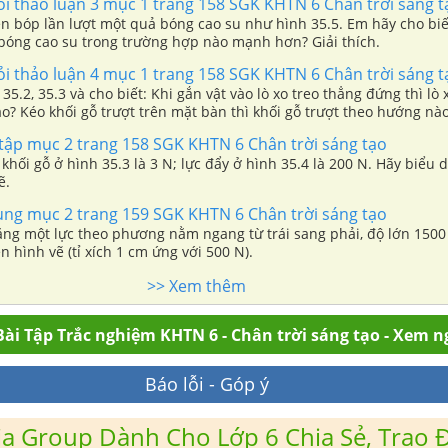
ỏi thảo luận 3 mục 1 trang 158 SGK KHTN 6 Chân trời sáng t
n bóp lần lượt một quả bóng cao su như hình 35.5. Em hãy cho biết
bóng cao su trong trường hợp nào mạnh hơn? Giải thích.
ỏi thảo luận 4 mục 1 trang 158 SGK KHTN 6 Chân trời sáng t
35.2, 35.3 và cho biết: Khi gắn vật vào lò xo treo thẳng đứng thì lò 
? Kéo khối gỗ trượt trên mặt bàn thì khối gỗ trượt theo hướng nà
 tập mục 2 trang 158 SGK KHTN 6 Chân trời sáng tạo
 khối gỗ ở hình 35.3 là 3 N; lực đẩy ở hình 35.4 là 200 N. Hãy biểu d
ẽ.
dụng mục 2 trang 159 SGK KHTN 6 Chân trời sáng tạo
ằng một lực theo phương nằm ngang từ trái sang phải, độ lớn 1500
ên hình vẽ (tỉ xích 1 cm ứng với 500 N).
>> Xem thêm
ài Tập Trắc nghiệm KHTN 6 - Chân trời sáng tạo - Xem n
Báo lỗi - Góp ý
a Group Dành Cho Lớp 6 Chia Sẻ, Trao Đ