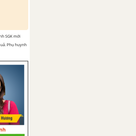
ình SGK mới
 quả. Phụ huynh