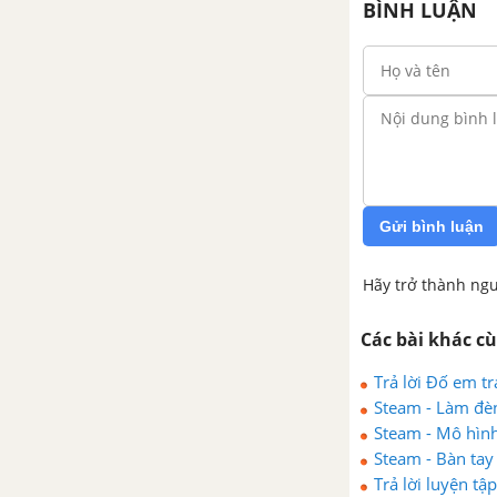
BÌNH LUẬN
Gửi bình luận
Hãy trở thành ngư
Các bài khác c
Trả lời Đố em t
Steam - Làm đèn
Steam - Mô hình
Steam - Bàn tay
Trả lời luyện t