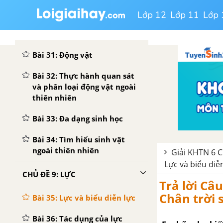
Bài 29: Thực vật
Lớp 12
Lớp 11
Lớp 
Bài 30: Thực hành phân loại
thực vật
Bài 31: Động vật
Bài 32: Thực hành quan sát
và phân loại động vật ngoài
thiên nhiên
Bài 33: Đa dạng sinh học
Bài 34: Tìm hiểu sinh vật
ngoài thiên nhiên
Giải KHTN 6 Ch
Lực và biểu diễ
CHỦ ĐỀ 9: LỰC
Trả lời Câ
Chân trời 
Bài 35: Lực và biểu diễn lực
Bài 36: Tác dụng của lực