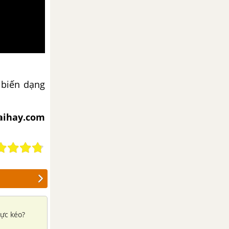
 biến dạng
iaihay.com
lực kéo?