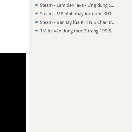
Steam - Làm đèn lava - Ứng dụng của nhũ tương KHTN 6 - Chân trời sáng tạo
Steam - Mô hình máy lọc nước KHTN 6 Chân trời sáng tạo
Steam - Bàn tay lửa KHTN 6 Chân trời sáng tạo
Trả lời vận dụng mục 3 trang 199 SGK KHTN 6 Chân trời sáng tạo