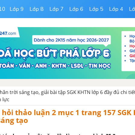
10
Lớp 9
Lớp 8
Lớp 7
Lớp 6
Lớp 5
Lớp 4
Lớ
ân trời sáng tạo, giải bài tập SGK KHTN lớp 6 đầy đủ chi tiế
n lực
u hỏi thảo luận 2 mục 1 trang 157 SGK
sáng tạo