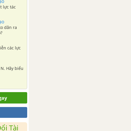
ạo
 lực tác
ạo
xo dãn ra
o?
iễn các lực
 N. Hãy biểu
gay
ổi Tài