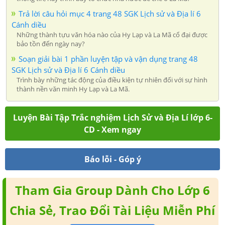
Trả lời câu hỏi mục 4 trang 48 SGK Lịch sử và Địa lí 6
Cánh diều
Những thành tựu văn hóa nào của Hy Lạp và La Mã cổ đại được
bảo tồn đến ngày nay?
Soạn giải bài 1 phần luyện tập và vận dụng trang 48
SGK Lịch sử và Địa lí 6 Cánh diều
Trình bày những tác động của điều kiện tự nhiên đối với sự hình
thành nền văn minh Hy Lạp và La Mã.
Luyện Bài Tập Trắc nghiệm Lịch Sử và Địa Lí lớp 6-
CD - Xem ngay
Báo lỗi - Góp ý
Tham Gia Group Dành Cho Lớp 6
Chia Sẻ, Trao Đổi Tài Liệu Miễn Phí