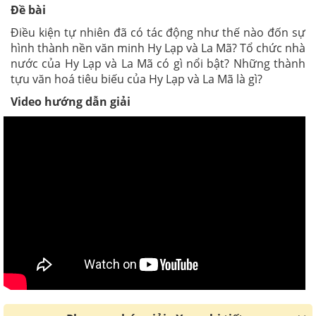
Đề bài
Điều kiện tự nhiên đã có tác động như thế nào đốn sự
hình thành nền văn minh Hy Lạp và La Mã? Tổ chức nhà
nước của Hy Lạp và La Mã có gì nổi bật? Những thành
tựu văn hoá tiêu biếu của Hy Lạp và La Mã là gì?
Video hướng dẫn giải