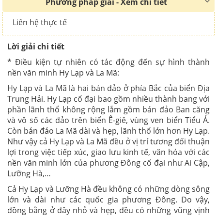
Phương pháp giải - Xem chi tiết
Liên hệ thực tế
Lời giải chi tiết
* Điều kiện tự nhiên có tác động đến sự hình thành
nền văn minh Hy Lạp và La Mã:
Hy Lạp và La Mã là hai bán đảo ở phía Bắc của biển Địa
Trung Hải. Hy Lạp cổ đại bao gồm nhiều thành bang với
phần lãnh thổ không rộng lắm gồm bán đảo Ban căng
và vô số các đảo trên biển Ê-giê, vùng ven biển Tiểu Á.
Còn bán đảo La Mã dài và hẹp, lãnh thổ lớn hơn Hy Lạp.
Như vậy cả Hy Lạp và La Mã đều ở vị trí tương đối thuận
lợi trong việc tiếp xúc, giao lưu kinh tế, văn hóa với các
nền văn minh lớn của phương Đông cổ đại như Ai Cập,
Lưỡng Hà,…
Cả Hy Lạp và Lưỡng Hà đều không có những dòng sông
lớn và dài như các quốc gia phương Đông. Do vậy,
đồng bằng ở đây nhỏ và hẹp, đều có những vũng vịnh