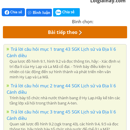
Loigiaihay.com
Chia sẻ
Chia sẻ
Bình luận
Bình chọn:
Bài tiếp theo
Trả lời câu hỏi mục 1 trang 43 SGK Lịch sử và Địa lí 6
Cánh diều
Qua lược đồ hình 9.1, hình 9.2 và đọc thông tin, hãy: - Xác định vị
trí địa lí của Hy Lạp và La Mã cổ đại. - Trình bày điều kiện tự
nhiên có tác động đến sự hình thành và phát triển nền văn
minh Hy Lạp và La Mã.
Trả lời câu hỏi mục 2 trang 44 SGK Lịch sử và Địa lí 6
Cánh diều
Trình bày tổ chức nhà nước thành bang ở Hy Lạp.Hãy kể tên các
tầng lớp xã hội trong thành bang A-ten.
Trả lời câu hỏi mục 3 trang 45 SGK Lịch sử và Địa lí 6
Cánh diều
Quan sát lược đồ hình 9.2 (sgk trang 43), các hình 9.4, 9.5 và đọc
thông tin, hãy trình bày tổ chức nhà nước đế chế ở La Mã?