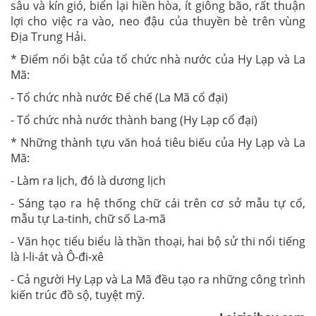
sâu và kín gió, biển lại hiền hòa, ít giông bão, rất thuận
lợi cho việc ra vào, neo đậu của thuyền bè trên vùng
Địa Trung Hải.
* Điểm nổi bật của tổ chức nhà nước của Hy Lạp và La
Mã:
- Tổ chức nhà nước Đế chế (La Mã cổ đại)
- Tổ chức nhà nước thành bang (Hy Lạp cổ đại)
* Những thành tựu văn hoá tiêu biếu của Hy Lạp và La
Mã:
- Làm ra lịch, đó là dương lịch
- Sáng tạo ra hệ thống chữ cái trên cơ sở mẫu tự cổ,
mẫu tự La-tinh, chữ số La-mã
- Văn học tiểu biểu là thần thoại, hai bộ sử thi nổi tiếng
là I-li-át và Ô-đi-xê
- Cả người Hy Lạp và La Mã đều tạo ra những công trình
kiến trúc đồ sộ, tuyệt mỹ.