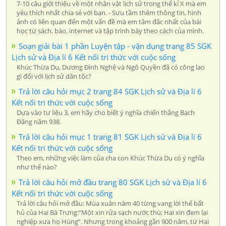
7-10 câu giới thiệu về một nhân vật lịch sử trong thế kỉ X mà em
yêu thích nhất chia sẻ với bạn. - Sưu tầm thêm thông tin, hình
ảnh có liên quan đến một vấn đề mà em tâm đắc nhất của bài
học từ sách, báo, internet và tập trình bày theo cách của mình.
Soạn giải bài 1 phần Luyện tập - vận dụng trang 85 SGK
Lịch sử và Địa lí 6 Kết nối tri thức với cuộc sống
Khúc Thừa Dụ, Dương Đình Nghệ và Ngô Quyền đã có công lao
gì đối với lịch sử dân tộc?
Trả lời câu hỏi mục 2 trang 84 SGK Lịch sử và Địa lí 6
Kết nối tri thức với cuộc sống
Dựa vào tư liệu 3, em hãy cho biết ý nghĩa chiến thắng Bạch
Đằng năm 938.
Trả lời câu hỏi mục 1 trang 81 SGK Lịch sử và Địa lí 6
Kết nối tri thức với cuộc sống
Theo em, những việc làm của cha con Khúc Thừa Dụ có ý nghĩa
như thế nào?
Trả lời câu hỏi mở đầu trang 80 SGK Lịch sử và Địa lí 6
Kết nối tri thức với cuộc sống
Trả lời câu hỏi mở đầu: Mùa xuân năm 40 từng vang lời thế bất
hủ của Hai Bà Trưng:”Một xin rửa sạch nước thù; Hai xin đem lại
nghiệp xưa họ Hùng”. Nhưng trong khoảng gần 900 năm, từ Hai