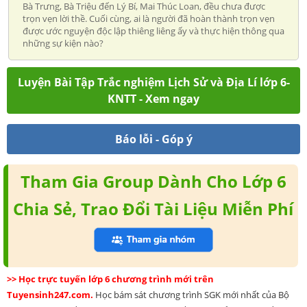
Bà Trưng, Bà Triệu đến Lý Bí, Mai Thúc Loan, đều chưa được
trọn vẹn lời thề. Cuối cùng, ai là người đã hoàn thành trọn vẹn
được ước nguyện độc lập thiêng liêng ấy và thực hiện thông qua
những sự kiện nào?
Luyện Bài Tập Trắc nghiệm Lịch Sử và Địa Lí lớp 6-
KNTT - Xem ngay
Báo lỗi - Góp ý
Tham Gia Group Dành Cho Lớp 6
Chia Sẻ, Trao Đổi Tài Liệu Miễn Phí
>> Học trực tuyến lớp 6 chương trình mới trên
Tuyensinh247.com.
Học bám sát chương trình SGK mới nhất của Bộ