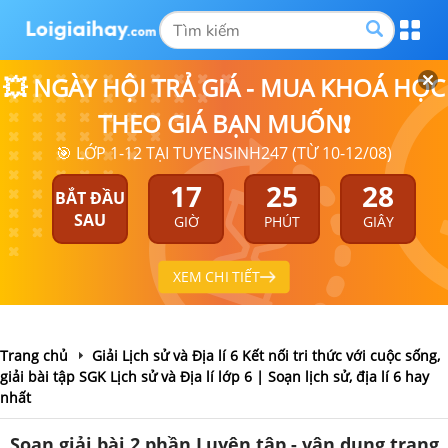
💥 NGÀY HỘI TRẢ GIÁ - MUA KHOÁ HỌC
THEO GIÁ BẠN MUỐN❗
🎯 LỚP 1-12 TẠI TUYENSINH247 (TỪ 10-12/08)
17
25
28
BẮT ĐẦU
SAU
GIỜ
PHÚT
GIÂY
XEM CHI TIẾT
Trang chủ
Giải Lịch sử và Địa lí 6 Kết nối tri thức với cuộc sống,
giải bài tập SGK Lịch sử và Địa lí lớp 6 | Soạn lịch sử, địa lí 6 hay
nhất
Soạn giải bài 2 phần Luyện tập - vận dụng trang