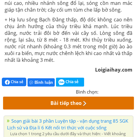
núi cao, nhiều nhánh sông đổ lại, sóng cồn man mác
giáp tận chân trời; cây cối um tùm che lấp bờ sông.
+ Hạ lưu sông Bạch Đằng thấp, độ dốc không cao nên
chịu ảnh hưởng của thủy triều khá mạnh. Lúc triều
dâng, nước trải đôi bờ đến vài cây số. Lòng sông đã
rộng, lại sâu, từ 8 mét - 18 mét. Khi thủy triều xuống,
nước rút nhanh (khoảng 0.3 mét trong một giờ) ào ào
xuôi ra biển, mực nước chênh lệch khi cao nhất và thấp
nhất là khoảng 3 mét.
Loigiaihay.com
Chia sẻ
Chia sẻ
Bình luận
Bình chọn:
Bài tiếp theo
Soạn giải bài 3 phần Luyện tập - vận dụng trang 85 SGK
Lịch sử và Địa lí 6 Kết nối tri thức với cuộc sống
Lựa chọn 1 trong 2 yêu cầu dưới đây và thực hiện: - Viết khoảng