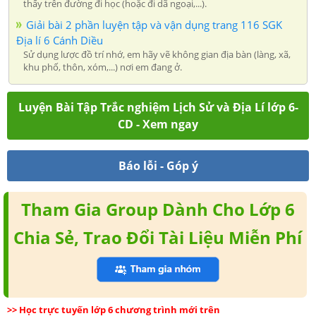
thấy trên đường đi học (hoặc đi dã ngoại,...).
Giải bài 2 phần luyện tập và vận dụng trang 116 SGK
Địa lí 6 Cánh Diều
Sử dụng lược đồ trí nhớ, em hãy vẽ không gian địa bàn (làng, xã,
khu phố, thôn, xóm,...) nơi em đang ở.
Luyện Bài Tập Trắc nghiệm Lịch Sử và Địa Lí lớp 6-
CD - Xem ngay
Báo lỗi - Góp ý
Tham Gia Group Dành Cho Lớp 6
Chia Sẻ, Trao Đổi Tài Liệu Miễn Phí
>> Học trực tuyến lớp 6 chương trình mới trên