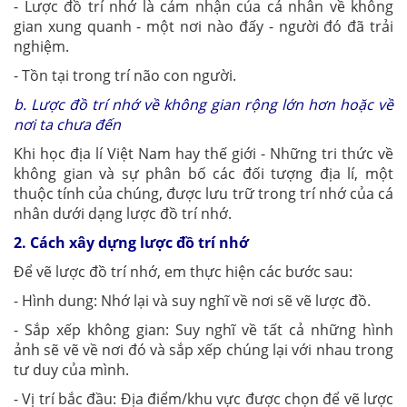
- Lược đồ trí nhớ là cảm nhận của cá nhân về không
gian xung quanh - một nơi nào đấy - người đó đã trải
nghiệm.
- Tồn tại trong trí não con người.
b. Lược đồ trí nhớ về không gian rộng lớn hơn hoặc về
nơi ta chưa đến
Khi học địa lí Việt Nam hay thế giới - Những tri thức về
không gian và sự phân bố các đối tượng địa lí, một
thuộc tính của chúng, được lưu trữ trong trí nhớ của cá
nhân dưới dạng lược đồ trí nhớ.
2. Cách xây dựng lược đồ trí nhớ
Để vẽ lược đồ trí nhớ, em thực hiện các bước sau:
- Hình dung: Nhớ lại và suy nghĩ về nơi sẽ vẽ lược đồ.
- Sắp xếp không gian: Suy nghĩ về tất cả những hình
ảnh sẽ vẽ về nơi đó và sắp xếp chúng lại với nhau trong
tư duy của mình.
- Vị trí bắc đầu: Địa điểm/khu vực được chọn để vẽ lược