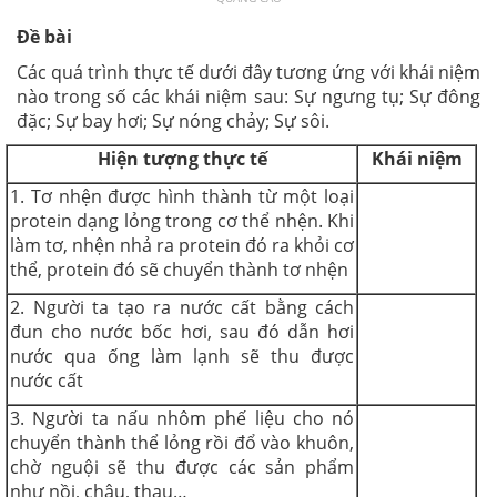
Đề bài
Các quá trình thực tế dưới đây tương ứng với khái niệm
nào trong số các khái niệm sau: Sự ngưng tụ; Sự đông
đặc; Sự bay hơi; Sự nóng chảy; Sự sôi.
Hiện tượng thực tế
Khái niệm
1. Tơ nhện được hình thành từ một loại
protein dạng lỏng trong cơ thể nhện. Khi
làm tơ, nhện nhả ra protein đó ra khỏi cơ
thể, protein đó sẽ chuyển thành tơ nhện
2. Người ta tạo ra nước cất bằng cách
đun cho nước bốc hơi, sau đó dẫn hơi
nước qua ống làm lạnh sẽ thu được
nước cất
3. Người ta nấu nhôm phế liệu cho nó
chuyển thành thể lỏng rồi đổ vào khuôn,
chờ nguội sẽ thu được các sản phẩm
như nồi, chậu, thau…