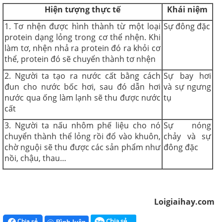
Hiện tượng thực tế
Khái niệm
1. Tơ nhện được hình thành từ một loại
Sự đông đặc
protein dạng lỏng trong cơ thể nhện. Khi
làm tơ, nhện nhả ra protein đó ra khỏi cơ
thể, protein đó sẽ chuyển thành tơ nhện
2. Người ta tạo ra nước cất bằng cách
Sự bay hơi
đun cho nước bốc hơi, sau đó dẫn hơi
và sự ngưng
nước qua ống làm lạnh sẽ thu được nước
tụ
cất
3. Người ta nấu nhôm phế liệu cho nó
Sự nóng
chuyển thành thể lỏng rồi đổ vào khuôn,
chảy và sự
chờ nguội sẽ thu được các sản phẩm như
đông đặc
nồi, chậu, thau…
Loigiaihay.com
Chia sẻ
Chia sẻ