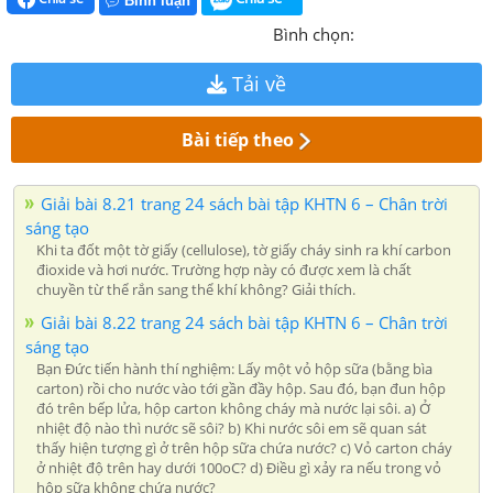
Bình luận
Bình chọn:
Tải về
Bài tiếp theo
Giải bài 8.21 trang 24 sách bài tập KHTN 6 – Chân trời
sáng tạo
Khi ta đốt một tờ giấy (cellulose), tờ giấy cháy sinh ra khí carbon
đioxide và hơi nước. Trường hợp này có được xem là chất
chuyền từ thể rắn sang thể khí không? Giải thích.
Giải bài 8.22 trang 24 sách bài tập KHTN 6 – Chân trời
sáng tạo
Bạn Đức tiến hành thí nghiệm: Lấy một vỏ hộp sữa (bằng bìa
carton) rồi cho nước vào tới gần đầy hộp. Sau đó, bạn đun hộp
đó trên bếp lửa, hộp carton không cháy mà nước lại sôi. a) Ở
nhiệt độ nào thì nước sẽ sôi? b) Khi nước sôi em sẽ quan sát
thấy hiện tượng gì ở trên hộp sữa chứa nước? c) Vỏ carton cháy
ở nhiệt độ trên hay dưới 100oC? d) Điều gì xảy ra nếu trong vỏ
hộp sữa không chứa nước?