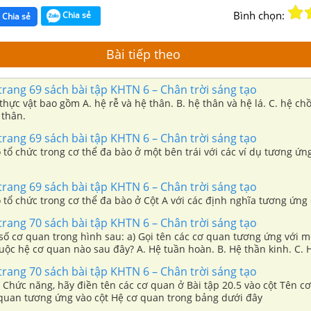
Bình chọn:
Chia sẻ
Chia sẻ
Bài tiếp theo
 trang 69 sách bài tập KHTN 6 – Chân trời sáng tạo
 hệ thân. B. hệ thân và hệ lá. C. hệ chồi và hệ rễ.
 thân.
 trang 69 sách bài tập KHTN 6 – Chân trời sáng tạo
 tổ chức trong cơ thể đa bào ở một bên trái với các ví dụ tương ứn
 trang 69 sách bài tập KHTN 6 – Chân trời sáng tạo
 tổ chức trong cơ thể đa bào ở Cột A với các định nghĩa tương ứng 
 trang 70 sách bài tập KHTN 6 – Chân trời sáng tạo
hình sau: a) Gọi tên các cơ quan tương ứng với mỗi hình. b)
nào sau đây? A. Hệ tuần hoàn. B. Hệ thần kinh. C. Hệ hô hấp.
D. Hệ tiêu hoá.
 trang 70 sách bài tập KHTN 6 – Chân trời sáng tạo
 Chức năng, hãy điền tên các cơ quan ở Bài tập 20.5 vào cột Tên cơ
 quan tương ứng vào cột Hệ cơ quan trong bảng dưới đây