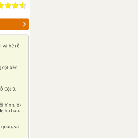
g cột bên
Ở Cột B.
 c) Hệ tiêu hoá gồm các cơ quan nào? A. (2), (3) B. (3), (4) C. (3), (5). D. (3), (6)
 quan, và