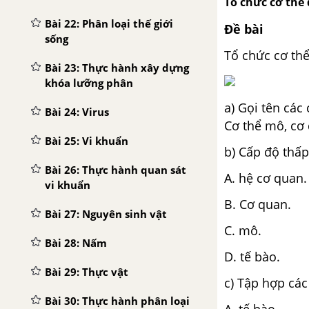
Tổ chức cơ thể
Bài 22: Phân loại thế giới
Đề bài
sống
Tổ chức cơ th
Bài 23: Thực hành xây dựng
khóa lưỡng phân
a) Gọi tên các 
Bài 24: Virus
Cơ thể mô, cơ 
Bài 25: Vi khuẩn
b) Cấp độ thấp
Bài 26: Thực hành quan sát
A. hệ cơ quan
vi khuẩn
B. Cơ quan.
Bài 27: Nguyên sinh vật
C. mô.
Bài 28: Nấm
D. tế bào.
Bài 29: Thực vật
c) Tập hợp cá
Bài 30: Thực hành phân loại
A. tế bào.