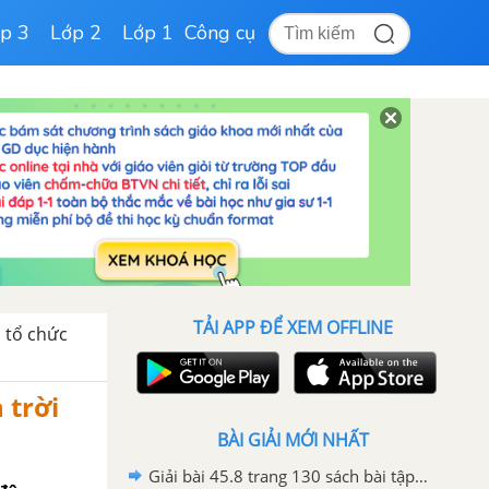
p 3
Lớp 2
Lớp 1
Công cụ
TẢI APP ĐỂ XEM OFFLINE
ộ tổ chức
 trời
BÀI GIẢI MỚI NHẤT
Giải bài 45.8 trang 130 sách bài tập KHTN 6 - Chân trời sáng tạo