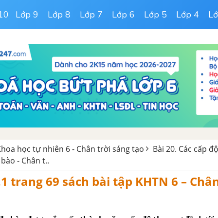
10
Lớp 9
Lớp 8
Lớp 7
Lớp 6
Lớp 5
Lớp 4
Lớ
Khoa học tự nhiên 6 - Chân trời sáng tạo
Bài 20. Các cấp đ
bào - Chân t..
0.1 trang 69 sách bài tập KHTN 6 – Chân