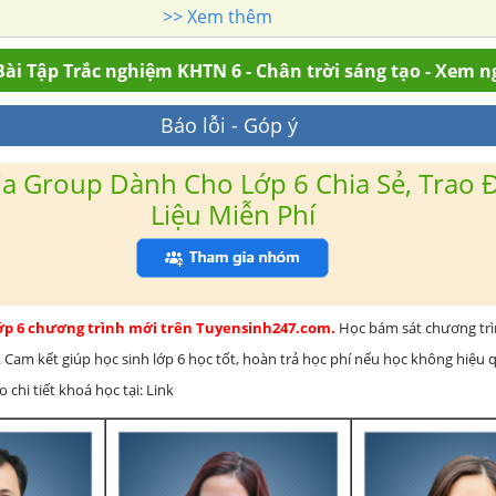
>> Xem thêm
ài Tập Trắc nghiệm KHTN 6 - Chân trời sáng tạo - Xem n
Báo lỗi - Góp ý
a Group Dành Cho Lớp 6 Chia Sẻ, Trao Đ
Liệu Miễn Phí
lớp 6 chương trình mới trên Tuyensinh247.com.
Học bám sát chương tr
 Cam kết giúp học sinh lớp 6 học tốt, hoàn trả học phí nếu học không hiệu
chi tiết khoá học tại: Link