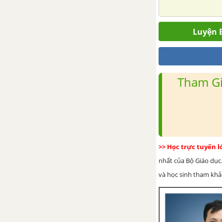
Bài 44. Chuyển động nhìn
thấy của Mặt Trăng
Luyện B
Bài 45. Hệ Mặt Trời và ngân
hà
Tham Gi
>> Học trực tuyến 
nhất của Bộ Giáo dục.
và học sinh tham khảo 