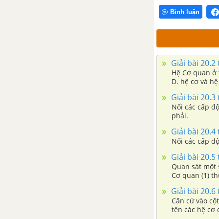
Bài 38. Lực tiếp xúc và lực
Bình luận
không tiếp xúc
Bài 39. Biến dạng của lò xo.
Phép đo lực
Giải bài 20.2
Bài 40. Lực ma sát
Hệ Cơ quan ở thực vật bao gồm A. hệ rễ và
D. hệ cơ và hệ
CHỦ ĐỀ 10: NĂNG LƯỢNG VÀ CUỘC SỐNG - SBT
Giải bài 20.3
Nối các cấp độ
phải.
Bài 41. Năng lượng
Giải bài 20.4
Bài 42. Bảo toàn năng lượng
Nối các cấp độ
và sử dụng năng lượng
Giải bài 20.5
Quan sát một số cơ quan trong 
CHỦ ĐỀ 11: TRÁI ĐẤT VÀ BẦU TRỜI - SBT
Cơ quan (1) thuộc hệ cơ quan 
Giải bài 20.6
Bài 43. Chuyển động nhìn
Căn cứ vào cột
thấy của Mặt Trời
tên các hệ cơ