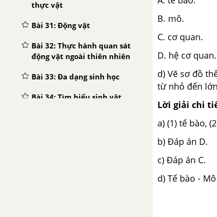
thực vật
B. mô.
Bài 31: Động vật
C. cơ quan.
Bài 32: Thực hành quan sát
D. hệ cơ quan.
động vật ngoài thiên nhiên
d) Vẽ sơ đồ t
Bài 33: Đa dạng sinh học
từ nhỏ đến lớn
Bài 34: Tìm hiểu sinh vật
Lời giải chi ti
ngoài thiên nhiên
a) (1) tế bào, 
CHỦ ĐỀ 9: LỰC - SBT
b) Đáp án D.
Bài 35. Lực và biểu diễn lực
c) Đáp án C.
Bài 36. Tác dụng của lực
d) Tế bào - Mô
Bài 37. Lực hấp dẫn và trọng
lượng