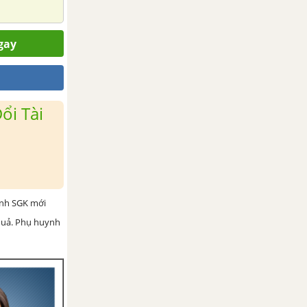
gay
ổi Tài
ình SGK mới
 quả. Phụ huynh