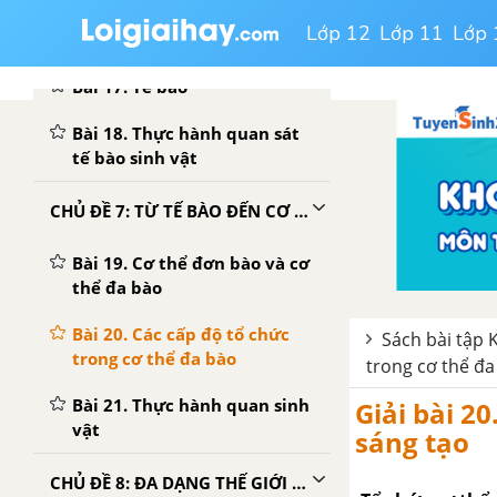
Lớp 12
Lớp 11
Lớp 
CHỦ ĐỀ 6: TẾ BÀO - ĐƠN VỊ CƠ SỞ CỦA SỰ SỐNG - SBT
Bài 17. Tế bào
Bài 18. Thực hành quan sát
tế bào sinh vật
CHỦ ĐỀ 7: TỪ TẾ BÀO ĐẾN CƠ THỂ - SBT CTST
Bài 19. Cơ thể đơn bào và cơ
thể đa bào
Bài 20. Các cấp độ tổ chức
Sách bài tập 
trong cơ thể đa bào
trong cơ thể đa 
Bài 21. Thực hành quan sinh
Giải bài 2
vật
sáng tạo
CHỦ ĐỀ 8: ĐA DẠNG THẾ GIỚI SỐNG - SBT CTST