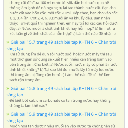
chưng cất để đưa 100 ml nước tới sôi, dẫn hơi nước qua hệ
thống làm lạnh để nó ngưng tụ lại tạo thành nước cất. Bạn cho
nước cất vào bốn cốc, mỗi cốc 20 ml. Tiếp theo, bạn cho vào cốc
1, 2, 3, 4 lần lượt 2, 4, 6, 8 g muối ăn và khuấy đều. Bạn nhận
thấy: Từ kết quả thí nghiệm trên, em hãy trả lời các câu hỏi dưới
đây: a) Nước muối là chất tinh khiết hay hỗn hợp? b) Em rút ra
kết luận gì về tính chất của hỗn hợp? c) Làm thể nào để nhận b
Giải bài 15.7 trang 49 sách bài tập KHTN 6 – Chân trời
sáng tạo
Khi sử dụng ấm để đun sôi nước suối hoặc nước máy thì sau
một thời gian sử dụng sẽ xuất hiện nhiều cặn trắng bám vào
bên trong ấm. Cho biết: a) Nước suối, nước máy có phải là nước
tinh khiết không? b) Tại sao khi đun nước lấy từ máy lọc nước
thì trong ấm bị đóng cặn hơn? c) Làm thế nào để có thể làm
sạch cặn trong ấm.
Giải bài 15.8 trang 49 sách bài tập KHTN 6 – Chân trời
sáng tạo
Để biết bột calcium carbonate có tan trong nước hay không
chúng ta làm thế nào?
Giải bài 15.9 trang 49 sách bài tập KHTN 6 – Chân trời
sáng tạo
Muốn hoà tan được nhiều muối ăn vào nước, ta không nên sử