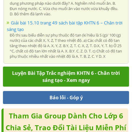
dụng phương pháp nào dưới đây? A. Nghiền nhỏ muối ăn. B.
Đun nóng nước. C. Vừa cho muối ăn vào nước vừa khuấy đều.
D. Bỏ thêm đá lạnh vào.
Giải bài 15.10 trang 49 sách bài tập KHTN 6 – Chân trời
sáng tạo
Đồ thị sau biểu diễn sự phụ thuộc độ tan (kí hiệu là S (g)/ 100 (g)
nước) của các chất X, Y, Z, T theo nhiệt độ. a) Các chất có độ tan
tăng theo nhiệt độ là A. X, Y, Z. B.Y, Z, T. C. X, Z, T. D.X, Y, T. b) Ở 25
°C, chất có độ tan lớn nhất là A. X. B.Y. C. Z. D. T. c) Chất có độ tan
phụ thuộc nhiều nhất vào nhiệt độ là A. T. B. Z. C. Y D. X
Luyện Bài Tập Trắc nghiệm KHTN 6 - Chân trời
sáng tạo - Xem ngay
Báo lỗi - Góp ý
Tham Gia Group Dành Cho Lớp 6
Chia Sẻ, Trao Đổi Tài Liệu Miễn Phí