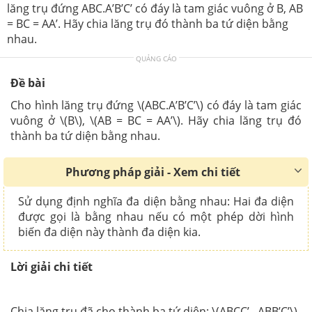
lăng trụ đứng ABC.A’B’C’ có đáy là tam giác vuông ở B, AB
= BC = AA’. Hãy chia lăng trụ đó thành ba tứ diện bằng
nhau.
QUẢNG CÁO
Đề bài
Cho hình lăng trụ đứng \(ABC.A’B’C’\) có đáy là tam giác
vuông ở \(B\), \(AB = BC = AA’\). Hãy chia lăng trụ đó
thành ba tứ diện bằng nhau.
Phương pháp giải - Xem chi tiết
Sử dụng định nghĩa đa diện bằng nhau: Hai đa diện
được gọi là bằng nhau nếu có một phép dời hình
biến đa diện này thành đa diện kia.
Lời giải chi tiết
Chia lăng trụ đã cho thành ba tứ diện: \(ABCC’ , ABB’C’\)