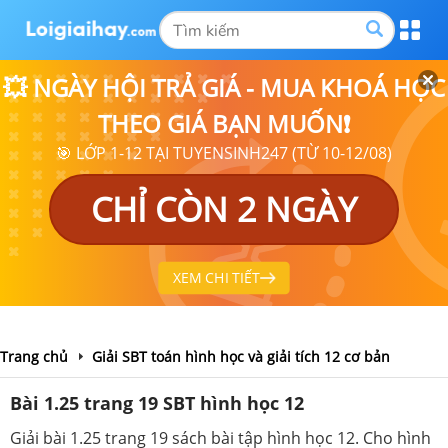
💥 NGÀY HỘI TRẢ GIÁ - MUA KHOÁ HỌC
THEO GIÁ BẠN MUỐN❗
🎯 LỚP 1-12 TẠI TUYENSINH247 (TỪ 10-12/08)
CHỈ CÒN 2 NGÀY
XEM CHI TIẾT
Trang chủ
Giải SBT toán hình học và giải tích 12 cơ bản
Bài 1.25 trang 19 SBT hình học 12
Giải bài 1.25 trang 19 sách bài tập hình học 12. Cho hình