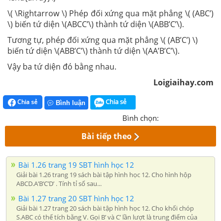
\( \Rightarrow \) Phép đối xứng qua mặt phẳng \( (ABC’)
\) biến tứ diện \(ABCC’\) thành tứ diện \(ABB’C’\).
Tương tự, phép đối xứng qua mặt phẳng \( (AB’C’) \)
biến tứ diện \(ABB’C’\) thành tứ diện \(AA’B’C’\).
Vậy ba tứ diện đó bằng nhau.
Loigiaihay.com
Chia sẻ
Chia sẻ
Bình luận
Bình chọn:
Bài tiếp theo
Bài 1.26 trang 19 SBT hình học 12
Giải bài 1.26 trang 19 sách bài tập hình học 12. Cho hình hộp
ABCD.A’B’C’D’ . Tính tỉ số sau...
Bài 1.27 trang 20 SBT hình học 12
Giải bài 1.27 trang 20 sách bài tập hình học 12. Cho khối chóp
S.ABC có thể tích bằng V. Gọi B’ và C’ lần lượt là trung điểm của