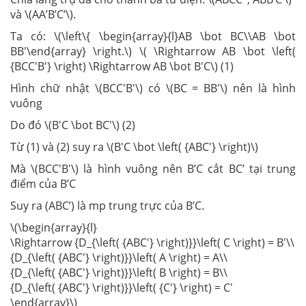
và \(AA’B’C’\).
Ta có: \(\left\{ \begin{array}{l}AB \bot BC\\AB \bot
BB'\end{array} \right.\) \( \Rightarrow AB \bot \left(
{BCC'B'} \right) \Rightarrow AB \bot B'C\) (1)
Hình chữ nhật \(BCC'B'\) có \(BC = BB'\) nên là hình
vuông
Do đó \(B'C \bot BC'\) (2)
Từ (1) và (2) suy ra \(B'C \bot \left( {ABC'} \right)\)
Mà \(BCC'B'\) là hình vuông nên B’C cắt BC’ tại trung
điểm của B’C
Suy ra (ABC’) là mp trung trực của B’C.
\(\begin{array}{l}
\Rightarrow {D_{\left( {ABC'} \right)}}\left( C \right) = B'\\
{D_{\left( {ABC'} \right)}}\left( A \right) = A\\
{D_{\left( {ABC'} \right)}}\left( B \right) = B\\
{D_{\left( {ABC'} \right)}}\left( {C'} \right) = C'
\end{array}\)