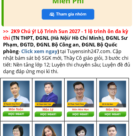
Miễn Phí
>> 2K9 Chú ý! Lộ Trình Sun 2027 - 1 lộ trình ôn đa kỳ
thi
(TN THPT, ĐGNL (Hà Nội/ Hồ Chí Minh), ĐGNL Sư
Phạm, ĐGTD, ĐGNL Bộ Công an, ĐGNL Bộ Quốc
phòng
-
Click xem ngay
)
tại Tuyensinh247.com.
Cập
nhật bám sát bộ SGK mới, Thầy Cô giáo giỏi, 3 bước chi
tiết: Nền tảng lớp 12; Luyện thi chuyên sâu; Luyện đề đủ
dạng đáp ứng mọi kì thi.