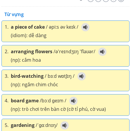
Từ vựng
1.
a piece of cake
/ əpi:s əv keɪk /
(idiom): dễ dàng
2.
arranging flowers
/ə'reɪndʒɪŋ 'flaʊər/
(np): cắm hoa
3.
bird-watching
/ bɜːd wɒtʃɪŋ /
(np): ngắm chim chóc
4.
board game
/bɔːd ɡeɪm /
(np): trò chơi trên bàn cờ (cờ tỉ phú, cờ vua)
5.
gardening
/ˈɡɑːdnɪŋ/