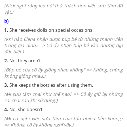
(Nick nghĩ rằng leo núi thử thách hơn việc sưu tầm đồ
vật.)
b)
1.
She receives dolls on special occasions.
(Khi nào Elena nhận được búp bê từ những thành viên
trong gia đình? => Cô ấy nhận búp bễ vào những dịp
đặc biệt.)
2.
No, they aren’t.
(Búp bê của cô ấy giống nhau không? => Không, chúng
không giống nhau.)
3.
She keeps the bottles after using them.
(Mi sưu tầm chai như thế nào? => Cô ấy giữ lại những
cái chai sau khi sử dụng.)
4.
No, she doesn’t.
(Mi có nghĩ việc sưu tầm chai tốn nhiều tiền không?
=> Không, cô ấy không nghĩ vậy.)