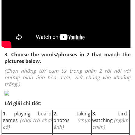
3. Choose the words/phrases in 2 that match the
pictures below.
(Chọn những từ/ cụm từ trong phần 2 rồi nối với
những hình ảnh bên dưới. Viết chúng vào khoảng
trống.)
Lời giải chi tiết:
1.
playing board
2.
taking
3.
bird-
games
(chơi trò chơi
photos
(chụp
watching
(ngắm
cờ)
ảnh)
chim)