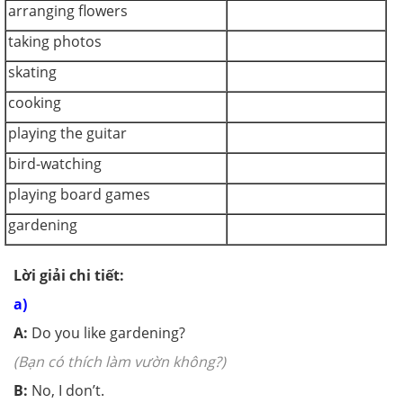
arranging flowers
taking photos
skating
cooking
playing the guitar
bird-watching
playing board games
gardening
Lời giải chi tiết:
a)
A:
Do you like gardening?
(Bạn có thích làm vườn không?)
B:
No, I don’t.