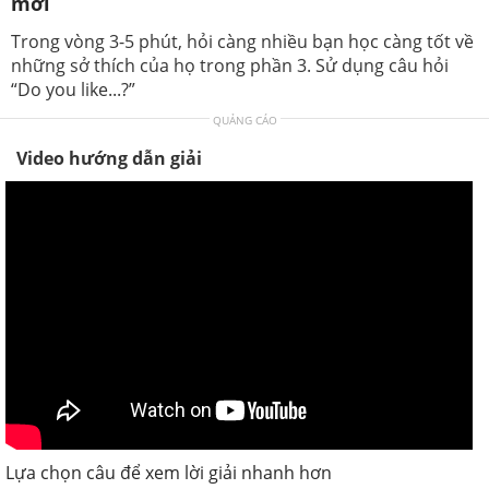
mới
Trong vòng 3-5 phút, hỏi càng nhiều bạn học càng tốt về
những sở thích của họ trong phần 3. Sử dụng câu hỏi
“Do you like...?”
QUẢNG CÁO
Video hướng dẫn giải
Lựa chọn câu để xem lời giải nhanh hơn