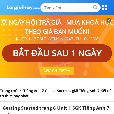
💥 NGÀY HỘI TRẢ GIÁ - MUA KHOÁ HỌC
THEO GIÁ BẠN MUỐN❗
🎯 LỚP 1-12 TẠI TUYENSINH247 (TỪ 10-12/08)
BẮT ĐẦU SAU 1 NGÀY
XEM CHI TIẾT
Trang chủ
Tiếng Anh 7 Global Success, giải Tiếng Anh 7 Kết nối
tri thức hay nhất
Getting Started trang 6 Unit 1 SGK Tiếng Anh 7