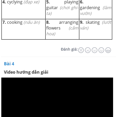
4.
cyclying
(đạp xe)
5.
playing
6.
guitar
(chơi ghi-
gardening
(làm
ta)
vườn)
7.
cooking
(nấu ăn)
8.
arranging
9.
skating
(lướt
flowers
(cắm
ván)
hoa)
Đánh giá:
Bài 4
Video hướng dẫn giải