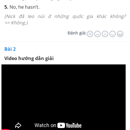
5
.
No, he hasn’t.
(Nick đã leo núi ở những quốc gia khác không?
=> Không.)
Đánh giá:
Bài 2
Video hướng dẫn giải