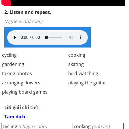
2. Listen and repeat.
(Nghe & nhắc lại.)
cycling
cooking
gardening
skating
taking photos
bird-watching
arranging flowers
playing the guitar
playing board games
Lời giải chi tiết:
Tạm dịch:
cycling
(chạy xe đạp)
cooking
(nấu ăn)