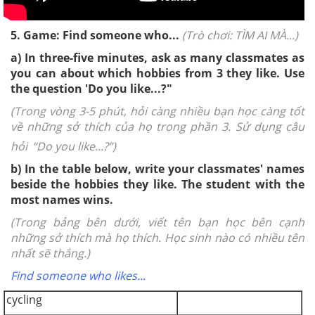
5. Game: Find someone who...
(Trò chơi: TÌM AI MÀ...)
a) In three-five minutes, ask as many classmates as
you can about which hobbies from 3 they like. Use
the question 'Do you like...?"
(Trong vòng 3-5 phút, hỏi càng nhiều bạn học càng tốt
về những sở thích của họ trong phần 3. Sử dụng câu
hỏi
“Do you like...?”)
b) In the table below, write your classmates' names
beside the hobbies they like. The student with the
most names wins.
(Trong bảng bên dưới, viết tên bạn học bên cạnh
những sở thích mà họ thích. Học sinh nào có nhiều tên
nhất sẽ thắng.)
Find someone who likes...
cycling