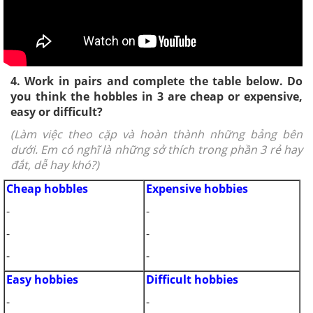
4. Work in pairs and complete the table below. Do
you think the hobbles in 3 are cheap or expensive,
easy or difficult?
(Làm việc theo cặp và hoàn thành những bảng bên
dưới. Em có nghĩ là những sở thích trong phần 3 rẻ hay
đắt, dễ hay khó?)
Cheap hobbles
Expensive hobbies
-
-
-
-
-
-
Easy hobbies
Difficult hobbies
-
-