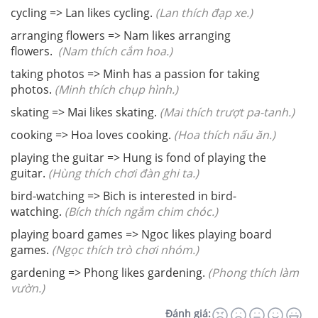
cycling => Lan likes cycling.
(Lan thích đạp xe.)
arranging flowers => Nam likes arranging
flowers.
(Nam thích cắm hoa.)
taking photos => Minh has a passion for taking
photos.
(Minh thích chụp hình.)
skating => Mai likes skating.
(Mai thích trượt pa-tanh.)
cooking => Hoa loves cooking.
(Hoa thích nấu ăn.)
playing the guitar => Hung is fond of playing the
guitar.
(Hùng thích chơi đàn ghi ta.)
bird-watching => Bich is interested in bird-
watching.
(Bích thích ngắm chim chóc.)
playing board games => Ngoc likes playing board
games.
(Ngọc thích trò chơi nhóm.)
gardening => Phong likes gardening.
(Phong thích làm
vườn.)
Đánh giá: