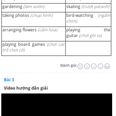
gardening
(làm vườn)
skating
(trượt patanh)
taking photos
(chụp hình)
bird-watching
(ngắm
chim)
arranging flowers
(cắm hoa)
playing the
guitar
(chơi ghi ta)
playing board games
(chơi các
trò chơi cờ)
Đánh giá:
Bài 3
Video hướng dẫn giải