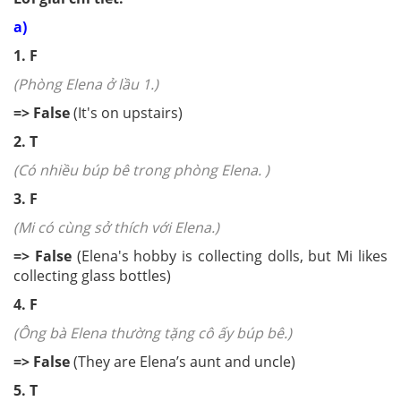
a)
1. F
(Phòng Elena ở lầu 1.)
=>
False
(It's on upstairs)
2.
T
(Có nhiều búp bê trong phòng Elena. )
3.
F
(Mi có cùng sở thích với Elena.)
=>
False
(Elena's hobby is collecting dolls, but Mi likes
collecting glass bottles)
4.
F
(Ông bà Elena thường tặng cô ấy búp bê.)
=>
False
(They are Elena’s aunt and uncle)
5.
T