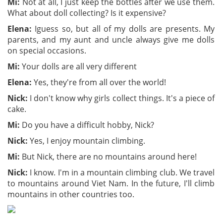
Mi:
Not at all, I just keep the bottles after we use them.
What about doll collecting? Is it expensive?
Elena:
Iguess so, but all of my dolls are presents. My
parents, and my aunt and uncle always give me dolls
on special occasions.
Mi:
Your dolls are all very different
Elena:
Yes, they're from all over the world!
Nick:
I don't know why girls collect things. It's a piece of
cake.
Mi:
Do you have a difficult hobby, Nick?
Nick:
Yes, I enjoy mountain climbing.
Mi:
But Nick, there are no mountains around here!
Nick:
I know. I'm in a mountain climbing club. We travel
to mountains around Viet Nam. In the future, I'll climb
mountains in other countries too.