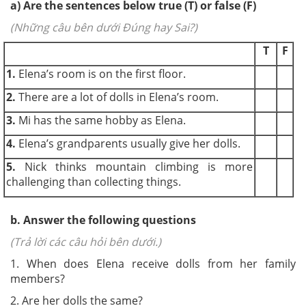
a) Are the sentences below true (T) or false (F)
(Những câu bên dưới Đúng hay Sai?)
T
F
1.
Elena’s room is on the first floor.
2.
There are a lot of dolls in Elena’s room.
3.
Mi has the same hobby as Elena.
4.
Elena’s grandparents usually give her dolls.
5.
Nick thinks mountain climbing is more
challenging than collecting things.
b. Answer the following questions
(Trả lời các câu hỏi bên dưới.)
1. When does Elena receive dolls from her family
members?
2. Are her dolls the same?