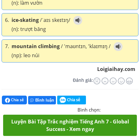
(n): làm vườn
6.
ice-skating
/ˈaɪs skeɪtɪŋ/
(n): trượt băng
7.
mountain climbing
/ 'maʊntɪn, 'klaɪmɪŋ /
(np): leo núi
Loigiaihay.com
Đánh giá:
Chia sẻ
Chia sẻ
Bình luận
Bình chọn:
Luyện Bài Tập Trắc nghiệm Tiếng Anh 7 - Global
Success - Xem ngay