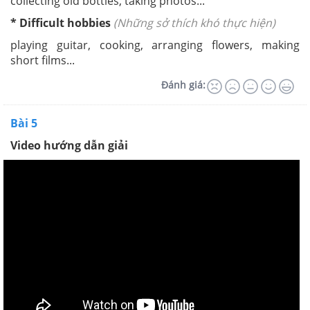
collecting old bottles, taking photos...
* Difficult hobbies
(Những sở thích khó thực hiện)
playing guitar, cooking, arranging flowers, making
short films...
Đánh giá:
Bài 5
Video hướng dẫn giải