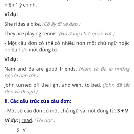
hiện 1 ý chính.
Ví dụ:
She rides a bike.
(Cô ấy đi xe đạp.)
They are playing tennis.
(Họ đang chơi quần vợt.)
- Một câu đơn có thể có nhiều hơn một chủ ngữ hoặc
nhiều hơn một động từ.
Ví dụ:
Nam and Ba are good friends.
(Nam và Ba là những
người bạn tốt.)
John turned off the light and went to bed.
(John đã tắt
đèn và đi ngủ.)
II. Các cấu trúc của câu đơn:
- Một số câu đơn có một chủ ngữ và một động từ:
S + V
Ví dụ:
I
read
.
(Tôi đọc.)
S V