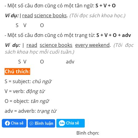
- Một số câu đơn cũng có một tân ngữ:
S + V + O
Ví dụ:
I
read
science books
.
(Tôi đọc sách khoa học.)
S V O
- Một số câu đơn cũng có một trạng từ:
S + V + O + adv
Ví dụ:
I
read
science books
every weekend
.
(Tôi đọc
sách khoa học mỗi cuối tuần.)
S V O adv
Chú thích:
S = subject:
chủ ngữ
V = verb:
động từ
O = object:
tân ngữ
adv = adverb:
trạng từ
Chia sẻ
Chia sẻ
Bình luận
Bình chọn: