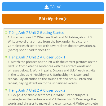
Tải về
Bài tiếp theo
Tiếng Anh 7 Unit 2 Getting Started
1. Listen and read. 2. What are Mark and Mi talking about? 3.
Write a word or a phrase from the box under its picture. 4.
Complete each sentence with a word from the conversation. 5.
(Game) Good/ bad for health?
Tiếng Anh 7 Unit 2 A Closer Look 1
1. Match the phrases on the left with the correct pictures on the
right. 2. Complete the sentences with the correct words and
phrases below. 3. Work in pairs. Discuss and tick () each activity
in the tables as H (Healthy) or U (Unhealthy). 4. Listen and
repeat. Pay attention to the sounds /f/ and /v/. 5. Listen and
repeat, paying attention to the underlined words.
Tiếng Anh 7 Unit 2 A Closer Look 2
1. Tick (✓) the simple sentences. 2. Write S if the subject is
missing from the sentence and V if the verb is. 3. Rearrange the
words and phrases to make simple sentences. 4. Write complete