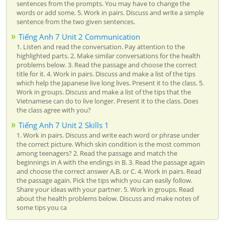
sentences from the prompts. You may have to change the
words or add some. 5. Work in pairs. Discuss and write a simple
sentence from the two given sentences.
Tiếng Anh 7 Unit 2 Communication
1. Listen and read the conversation. Pay attention to the
highlighted parts. 2. Make similar conversations for the health
problems below. 3. Read the passage and choose the correct
title for it. 4. Work in pairs. Discuss and make a list of the tips
which help the Japanese live long lives. Present it to the class. 5.
Work in groups. Discuss and make a list of the tips that the
Vietnamese can do to live longer. Present it to the class. Does
the class agree with you?
Tiếng Anh 7 Unit 2 Skills 1
1. Work in pairs. Discuss and write each word or phrase under
the correct picture. Which skin condition is the most common
among teenagers? 2. Read the passage and match the
beginnings in A with the endings in B. 3. Read the passage again
and choose the correct answer A,B, or C. 4. Work in pairs. Read
the passage again. Pick the tips which you can easily follow.
Share your ideas with your partner. 5. Work in groups. Read
about the health problems below. Discuss and make notes of
some tips you ca