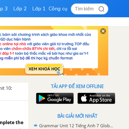
p 3
Lớp 2
Lớp 1
Công cụ
TẢI APP ĐỂ XEM OFFLINE
it 10:
BÀI GIẢI MỚI NHẤT
omplete the
Grammar Unit 12 Tiếng Anh 7 Global Success