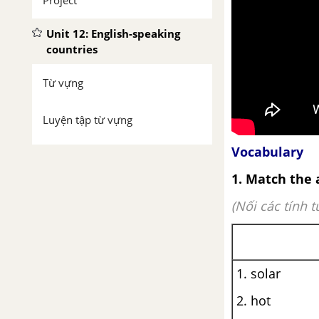
Project
Unit 12: English-speaking
countries
Từ vựng
Luyện tập từ vựng
Vocabulary
Ngữ pháp: Mạo từ
1. Match the 
Getting Started
(Nối các tính 
A Closer Look 1
A Closer Look 2
1. solar
2. hot
Communication