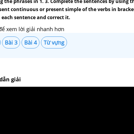
g the phrases in 1. 3. Complete the sentences by using t
sent continuous or present simple of the verbs in bracket
each sentence and correct it.
để xem lời giải nhanh hơn
Bài 3
Bài 4
Từ vựng
dẫn giải