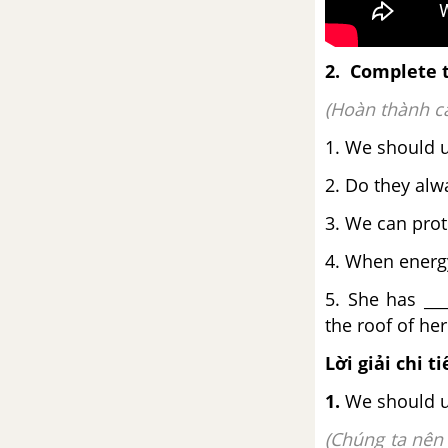
2. Complete t
(Hoàn thành cá
1. We should u
2. Do they alw
3. We can prot
4. When energy
5. She has __
the roof of he
Lời giải chi ti
1.
We should 
(Chúng ta nên