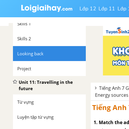
Lớp 12
Lớp 11
Lớp 
Communication
Skills 1
Skills 2
Looking back
Project
Unit 11: Travelling in the
Tiếng Anh 7 Gl
future
Energy sources
Từ vựng
Tiếng Anh 
Luyện tập từ vựng
1. Match the ad