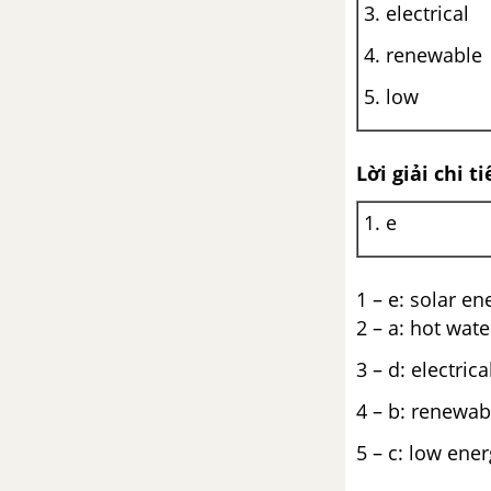
3. electrical
Skills 1
4. renewable
Skills 2
5. low
Looking back
Lời giải chi ti
Project
1. e
Review 4
1 – e: solar e
Language
2 – a: hot wat
Skills
3 – d: electric
4 – b: renewa
5 – c: low ene