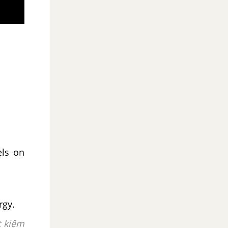
els on
rgy.
t kiệm