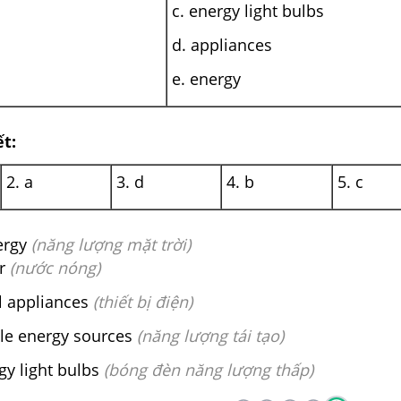
c. energy light bulbs
d. appliances
e. energy
ết:
2. a
3. d
4. b
5. c
nergy
(năng lượng mặt trời)
er
(nước nóng)
al appliances
(thiết bị điện)
ble energy sources
(năng lượng tái tạo)
rgy light bulbs
(bóng đèn năng lượng thấp)