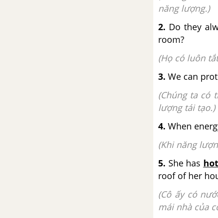
năng lượng.)
2.
Do they alw
room?
(Họ có luôn tắ
3.
We can prot
(Chúng ta có 
lượng tái tạo.)
4.
When energy
(Khi năng lượn
5.
She has
hot
roof of her ho
(Cô ấy có nướ
mái nhà của cô