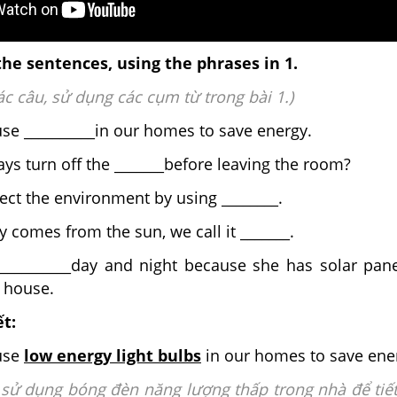
he sentences, using the phrases in 1.
c câu, sử dụng các cụm từ trong bài 1.)
se __________in our homes to save energy.
ays turn off the _______before leaving the room?
ect the environment by using ________.
 comes from the sun, we call it _______.
___________day and night because she has solar pan
r house.
ết:
use
low energy light bulbs
in our homes to save ene
 sử dụng bóng đèn năng lượng thấp trong nhà để tiế