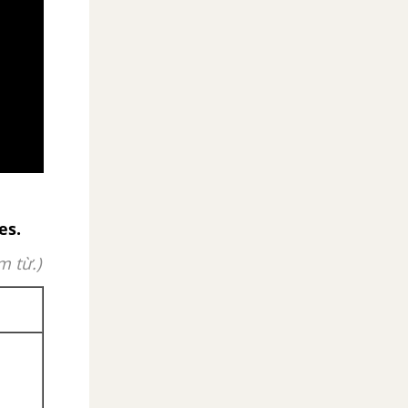
es.
m từ.)