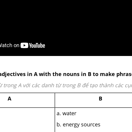
adjectives in A with the nouns in B to make phras
từ trong A với các danh từ trong B để tạo thành các cụ
A
B
a. water
b. energy sources