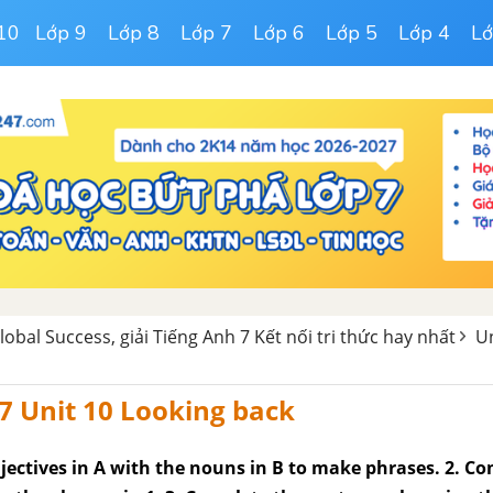
10
Lớp 9
Lớp 8
Lớp 7
Lớp 6
Lớp 5
Lớp 4
Lớ
obal Success, giải Tiếng Anh 7 Kết nối tri thức hay nhất
Un
7 Unit 10 Looking back
jectives in A with the nouns in B to make phrases. 2. C