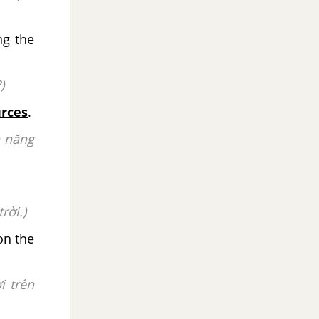
ng the
)
rces
.
n năng
rời.)
on the
i trên