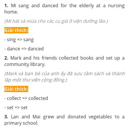
1.
Mi sang and danced for the elderly at a nursing
home.
(Mi hát và múa cho các cụ già ở viện dưỡng lão.)
Giải thích:
- sing => sang
- dance => danced
2.
Mark and his friends collected books and set up a
community library.
(Mark và bạn bè của anh ấy đã sưu tầm sách và thành
lập một thư viện cộng đồng.)
Giải thích:
- collect => collected
- set => set
3.
Lan and Mai grew and donated vegetables to a
primary school.