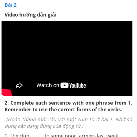
Bài 2
Video hướng dẫn giải
2. Complete each sentence with one phrase from 1.
Remember to use the correct forms of the verbs
.
(
Hoàn thành mỗi câu với một cụm từ ở bài 1. Nhớ sử
dụng các dạng đúng của động từ.)
1. The club ______ to some poor farmers last week.