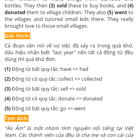
bottles. They then
(3)
sold
these to buy books, and
(4)
donated
them to village children. They also
(5) went
to
the villages and tutored small kids there. They really
brought love to those small villages.
Giải thích:
Cả đoạn văn nói về sự việc đã xảy ra trong quá khứ,
dấu hiệu nhận biết "last year" nên tất cả động từ đều
dùng thì quá khứ đơn.
(1)
Động từ bất quy tắc: have => had
(2)
Động từ có quy tắc: collect => collected
(3)
Động từ bất quy tắc: sell => sold
(4)
Động từ có quy tắc: donate => donated
(5)
Động từ bất quy tắc: go => went
Tạm dịch:
“Áo Ấm” là một nhóm tình nguyện nổi tiếng tại Việt
Nam. Các thành viên của đều là cha mẹ và con cái của