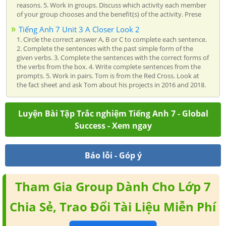
reasons. 5. Work in groups. Discuss which activity each member
of your group chooses and the benefit(s) of the activity. Prese
Tiếng Anh 7 Unit 3 A Closer Look 2
1. Circle the correct answer A, B or C to complete each sentence.
2. Complete the sentences with the past simple form of the
given verbs. 3. Complete the sentences with the correct forms of
the verbs from the box. 4. Write complete sentences from the
prompts. 5. Work in pairs. Tom is from the Red Cross. Look at
the fact sheet and ask Tom about his projects in 2016 and 2018.
Luyện Bài Tập Trắc nghiệm Tiếng Anh 7 - Global
Success - Xem ngay
Báo lỗi - Góp ý
Tham Gia Group Dành Cho Lớp 7
Chia Sẻ, Trao Đổi Tài Liệu Miễn Phí