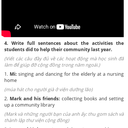
4. Write full sentences about the activities the
students did to help their community last year.
(Viết các câu đầy đủ về các hoạt động mà học sinh đã
làm để giúp đỡ cộng đồng trong năm ngoái.)
1.
Mi:
singing and dancing for the elderly at a nursing
home
(múa hát cho người già ở viện dưỡng lão)
2.
Mark and his friends:
collecting books and setting
up a community library
(Mark và những người bạn của anh ấy: thu gom sách và
thành lập thư viện cộng đồng)