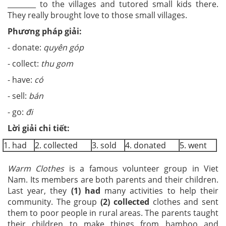
________ to the villages and tutored small kids there.
They really brought love to those small villages.
Phương pháp giải:
- donate:
quyên góp
- collect:
thu gom
- have:
có
- sell:
bán
- go:
đi
Lời giải chi tiết:
1. had
2. collected
3. sold
4. donated
5. went
Warm Clothes
is a famous volunteer group in Viet
Nam. Its members are both parents and their children.
Last year, they
(1)
had
many activities to help their
community. The group
(2) collected
clothes and sent
them to poor people in rural areas. The parents taught
their children to make things from bamboo and