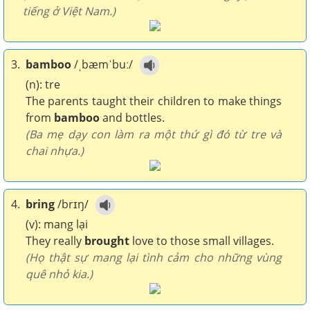
tiếng ở Việt Nam.)
3.
bamboo
/ˌbæmˈbuː/
(n): tre
The parents taught their children to make things
from
bamboo
and bottles.
(Ba mẹ dạy con làm ra một thứ gì đó từ tre và
chai nhựa.)
4.
bring
/brɪŋ/
(v): mang lại
They really
brought
love to those small villages.
(Họ thật sự mang lại tình cảm cho những vùng
quê nhỏ kia.)