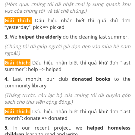
(Hôm qua, chúng tôi đã nhặt chai lọ xung quanh khu
vực của chúng tôi và tái chế chúng.)
Giải thích:
Dấu hiệu nhận biết thì quá khứ đơn
“yesterday”: pick => picked
3.
We
helped the elderly
do the cleaning last summer.
(Chúng tôi đã giúp người già dọn dẹp vào mùa hè năm
ngoái.)
Giải thích:
Dấu hiệu nhận biết thì quá khứ đơn “last
summer”: help => helped
4.
Last month, our club
donated books
to the
community library.
(Tháng trước, câu lạc bộ của chúng tôi đã quyên góp
sách cho thư viện cộng đồng.)
Giải thích:
Dấu hiệu nhận biết thì quá khứ đơn “last
month”: donate => donated
5.
In our recent project, we
helped
homeless
children
learn to read and write.