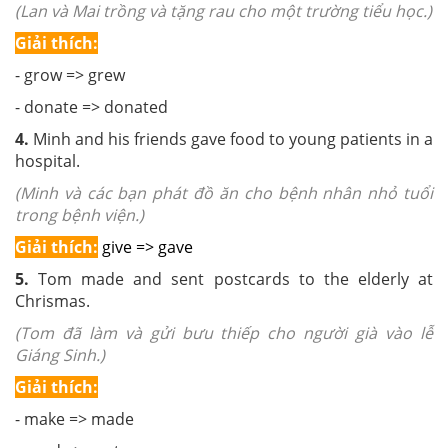
(Lan và Mai trồng và tặng rau cho một trường tiểu học.)
Giải thích:
- grow => grew
- donate => donated
4.
Minh and his friends gave food to young patients in a
hospital.
(Minh và các bạn phát đồ ăn cho bệnh nhân nhỏ tuổi
trong bệnh viện.)
Giải thích:
give => gave
5.
Tom made and sent postcards to the elderly at
Chrismas.
(Tom đã làm và gửi bưu thiếp cho người già vào lễ
Giáng Sinh.)
Giải thích:
- make => made