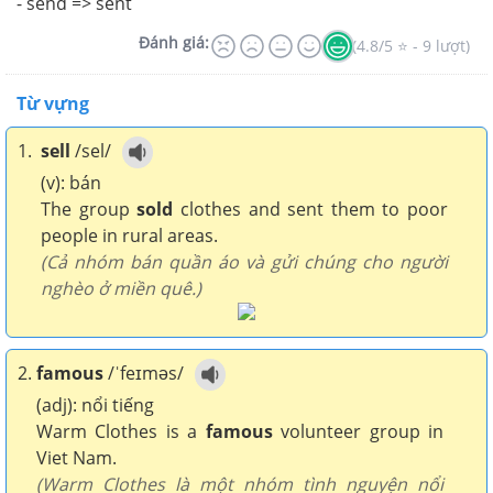
- send => sent
Đánh giá:
(4.8/5 ⭐ - 9 lượt)
Từ vựng
1.
sell
/sel/
(v): bán
The group
sold
clothes and sent them to poor
people in rural areas.
(Cả nhóm bán quần áo và gửi chúng cho người
nghèo ở miền quê.)
2.
famous
/ˈfeɪməs/
(adj): nổi tiếng
Warm Clothes is a
famous
volunteer group in
Viet Nam.
(Warm Clothes là một nhóm tình nguyện nổi