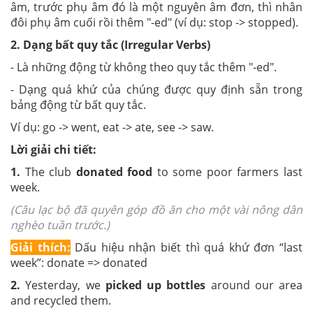
âm, trước phụ âm đó là một nguyên âm đơn, thì nhân
đôi phụ âm cuối rồi thêm "-ed" (ví dụ: stop -> stopped).
2. Dạng bất quy tắc (Irregular Verbs)
- Là những động từ không theo quy tắc thêm "-ed".
- Dạng quá khứ của chúng được quy định sẵn trong
bảng động từ bất quy tắc.
Ví dụ: go -> went, eat -> ate, see -> saw.
Lời giải chi tiết:
1.
The club
donated
food
to some poor farmers last
week.
(Câu lạc bộ đã quyên góp đồ ăn cho một vài nông dân
nghèo tuần trước.)
Gi
ải thích:
Dấu hiệu nhận biết thì quá khứ đơn “last
week”: donate => donated
2.
Yesterday, we
picked
up bottles
around our area
and recycled them.