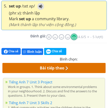
5.
set up
/sɛt ʌp/
(phr.v): thành lập
Mark
set up
a community library.
(Mark thành lập thư viện cộng đồng.)
Đánh giá:
(4.6/5 ⭐ - 5 lượt)
Chia sẻ
Chia sẻ
Bình luận
Bình chọn:
Bài tiếp theo
Tiếng Anh 7 Unit 3 Project
Work in groups. 1. Think about some environmental problems
in your neighbourhood. 2. Discuss and find the answers to the
questions. 3. Present them to your class.
Tiếng Anh 7 Unit 3 Skills 2
1. What community activities are the children doing in the