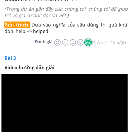
(Trong dự án gần đây của chúng tôi, chúng tôi đã giúp
trẻ vô gia cư học đọc và viết.)
Giải thích:
Dựa vào nghĩa của câu dùng thì quá khứ
đơn: help => helped
Đánh giá:
(4.7/5 ⭐ - 12 lượt)
Bài 3
Video hướng dẫn giải