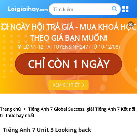
💥 NGÀY HỘI TRẢ GIÁ - MUA KHOÁ HỌC
THEO GIÁ BẠN MUỐN❗
🎯 LỚP 1-12 TẠI TUYENSINH247 (TỪ 10-12/08)
CHỈ CÒN 1 NGÀY
XEM CHI TIẾT
Trang chủ
Tiếng Anh 7 Global Success, giải Tiếng Anh 7 Kết nối
tri thức hay nhất
Tiếng Anh 7 Unit 3 Looking back