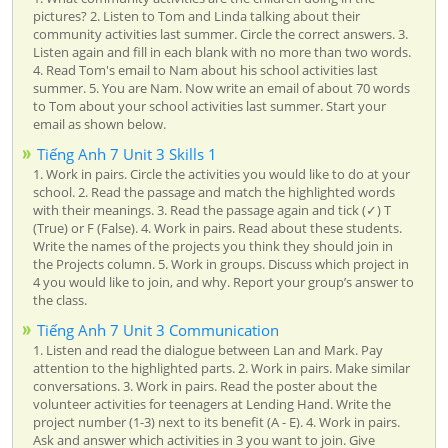
pictures? 2. Listen to Tom and Linda talking about their
community activities last summer. Circle the correct answers. 3.
Listen again and fill in each blank with no more than two words.
4. Read Tom's email to Nam about his school activities last
summer. 5. You are Nam. Now write an email of about 70 words
to Tom about your school activities last summer. Start your
email as shown below.
Tiếng Anh 7 Unit 3 Skills 1
1. Work in pairs. Circle the activities you would like to do at your
school. 2. Read the passage and match the highlighted words
with their meanings. 3. Read the passage again and tick (✓) T
(True) or F (False). 4. Work in pairs. Read about these students.
Write the names of the projects you think they should join in
the Projects column. 5. Work in groups. Discuss which project in
4 you would like to join, and why. Report your group’s answer to
the class.
Tiếng Anh 7 Unit 3 Communication
1. Listen and read the dialogue between Lan and Mark. Pay
attention to the highlighted parts. 2. Work in pairs. Make similar
conversations. 3. Work in pairs. Read the poster about the
volunteer activities for teenagers at Lending Hand. Write the
project number (1-3) next to its benefit (A - E). 4. Work in pairs.
Ask and answer which activities in 3 you want to join. Give