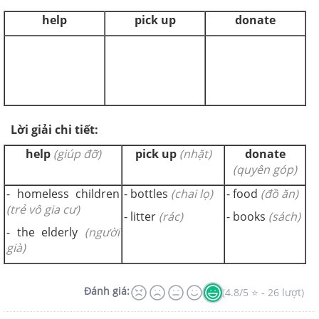
help
pick up
donate
Lời giải chi tiết:
help
(giúp đỡ)
pick up
(nhặt)
donate
(quyên góp)
- homeless children
- bottles
(chai lọ)
- food
(đồ ăn)
(trẻ vô gia cư)
- litter
(rác)
- books
(sách)
- the elderly
(người
già)
Đánh giá:
(4.8/5 ⭐ - 26 lượt)