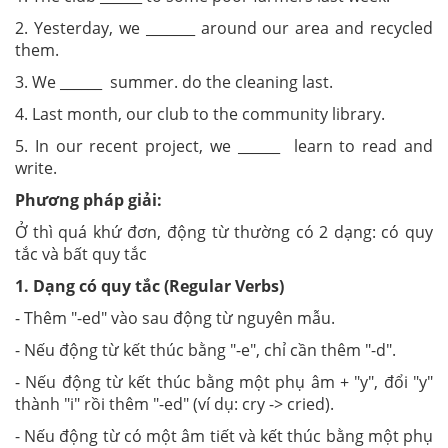
2. Yesterday, we _______ around our area and recycled
them.
3. We ______ summer. do the cleaning last.
4. Last month, our club to the community library.
5. In our recent project, we ______ learn to read and
write.
Phương pháp giải:
Ở thì quá khứ đơn, động từ thường có 2 dạng: có quy
tắc và bất quy tắc
1. Dạng có quy tắc (Regular Verbs)
- Thêm "-ed" vào sau động từ nguyên mẫu.
- Nếu động từ kết thúc bằng "-e", chỉ cần thêm "-d".
- Nếu động từ kết thúc bằng một phụ âm + "y", đổi "y"
thành "i" rồi thêm "-ed" (ví dụ: cry -> cried).
- Nếu động từ có một âm tiết và kết thúc bằng một phụ