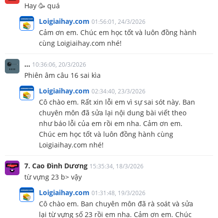
Hay 🥳 quá
Loigiaihay.com
01:56:01, 24/3/2026
Cảm ơn em. Chúc em học tốt và luôn đồng hành
cùng Loigiaihay.com nhé!
...
10:36:06, 20/3/2026
Phiên âm câu 16 sai kìa
Loigiaihay.com
02:34:40, 23/3/2026
Cô chào em. Rất xin lỗi em vì sự sai sót này. Ban
chuyên môn đã sửa lại nội dung bài viết theo
như báo lỗi của em rồi em nha. Cảm ơn em.
Chúc em học tốt và luôn đồng hành cùng
Loigiaihay.com nhé!
7. Cao Đình Dương
15:35:34, 18/3/2026
từ vựng 23 b> vậy
Loigiaihay.com
01:31:48, 19/3/2026
Cô chào em. Ban chuyên môn đã rà soát và sửa
lại từ vựng số 23 rồi em nha. Cảm ơn em. Chúc