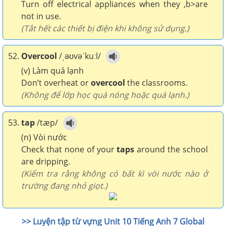
Turn off electrical appliances when they ,b>are
not in use.
(Tắt hết các thiết bị điện khi không sử dụng.)
52.
Overcool
/ˌəʊvəˈkuːl/
(v) Làm quá lạnh
Don’t overheat or
overcool
the classrooms.
(Không để lớp học quá nóng hoặc quá lạnh.)
53.
tap
/tæp/
(n) Vòi nước
Check that none of your
taps
around the school
are dripping.
(Kiểm tra rằng không có bất kì vòi nước nào ở
trường đang nhỏ giọt.)
>> Luyện tập từ vựng Unit 10 Tiếng Anh 7 Global