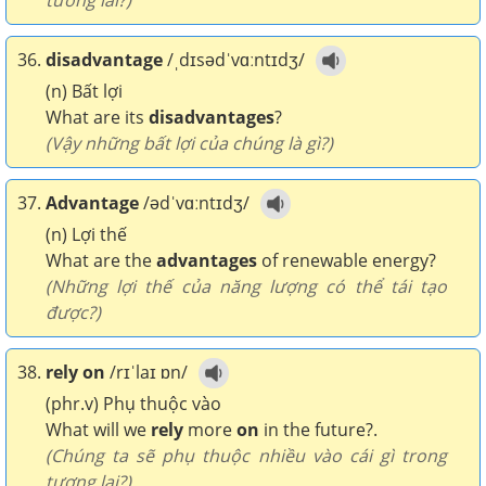
tương lai?)
36.
disadvantage
/ˌdɪsədˈvɑːntɪdʒ/
(n) Bất lợi
What are its
disadvantages
?
(Vậy những bất lợi của chúng là gì?)
37.
Advantage
/ədˈvɑːntɪdʒ/
(n) Lợi thế
What are the
advantages
of renewable energy?
(Những lợi thế của năng lượng có thể tái tạo
được?)
38.
rely on
/rɪˈlaɪ ɒn/
(phr.v) Phụ thuộc vào
What will we
rely
more
on
in the future?.
(Chúng ta sẽ phụ thuộc nhiều vào cái gì trong
tương lai?)