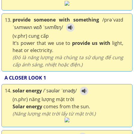
provide someone with something
/prəˈvaɪd
13.
ˈsʌmwʌn wɪð ˈsʌmθɪŋ/
(v.phr) cung cấp
It’s power that we use to
provide us with
light,
heat or electricity.
(Đó là năng lượng mà chúng ta sử dụng để cung
cấp ánh sáng, nhiệt hoặc điện.)
A CLOSER LOOK 1
14.
solar energy
/ˈsəʊlər ˈɛnəʤ/
(n.phr) năng lượng mặt trời
Solar energy
comes from the sun.
(Năng lượng mặt trời lấy từ mặt trời.)