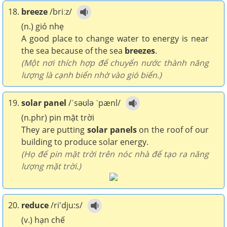
18.
breeze
/briːz/
(n.) gió nhẹ
A good place to change water to energy is near
the sea because of the sea
breezes
.
(Một nơi thích hợp để chuyển nước thành năng
lượng là cạnh biển nhờ vào gió biển.)
19.
solar panel
/ˈsəʊlə ˈpænl/
(n.phr) pin mặt trời
They are putting
solar panels
on the roof of our
building to produce solar energy.
(Họ để pin mặt trời trên nóc nhà để tạo ra năng
lượng mặt trời.)
20.
reduce
/ri'dju:s/
(v.) hạn chế