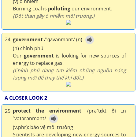
(v) ô nhiễm
Burning coal is
polluting
our environment.
(Đốt than gây ô nhiễm môi trường.)
24.
government
/ˈɡʌvənmənt/ (n)
(n) chính phủ
Our
government
is looking for new sources of
energy to replace gas.
(Chính phủ đang tìm kiếm những nguồn năng
lượng mới để thay thế khí đốt.)
A CLOSER LOOK 2
protect the environment
/prəˈtɛkt ði ɪn
25.
ˈvaɪərənmənt/
(v.phr): bảo vệ môi trường
Scientists are developing new energy sources to