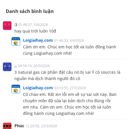
Danh sách bình luận
:)
01:48:37, 5/4/2026
hay quá trời luôn 10đ
Loigiaihay.com
01:44:33, 6/4/2026
Cảm ơn em. Chúc em học tốt và luôn đồng hành
cùng Loigiaihay.com nhé!
..
08:59:19, 26/3/2026
3 natural gas cái phần đặt câu nó bị sai Ý cô sources là
nguồn mà dịch thành người đó cô
Loigiaihay.com
03:10:55, 27/3/2026
Cô chào em. Rất xin lỗi em về sự sai sót này. Ban
chuyên môn đã sửa lại bản dịch cho đúng rồi
em nha. Cảm ơn em. Chúc em học tốt và luôn
đồng hành cùng Loigiaihay.com nhé!
Phúc
12:29:50, 23/3/2026