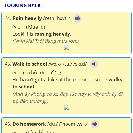
LOOKING BACK
44.
Rain heavily
/reɪn ˈhɛvɪli/
(v.phr) Mưa lớn
Look! It is
raining heavily
.
(Nhìn kìa! Trời đang mưa lớn.)
45.
Walk to school
/wɔːk/ /tuː/ /skuːl/
(v.hr) Đi bộ tới trường
He hasn’t got a bike at the moment, so he
walks
to school
.
(Anh ấy không có xe đạp lúc này vì vậy anh ấy đi
bộ đến trường.)
46.
Do homework
/duː/ /ˈhəʊmˌwɜːk/
(v.phr) Làm bài tập