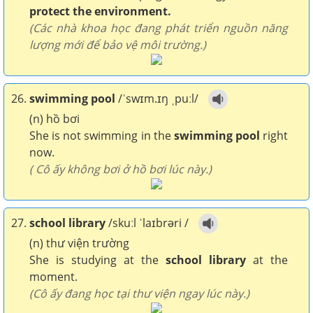
protect the environment.
(Các nhà khoa học đang phát triển nguồn năng
lượng mới để bảo vệ môi trường.)
26.
swimming pool
/ˈswɪm.ɪŋ ˌpuːl/
(n) hồ bơi
She is not swimming in the
swimming pool
right
now.
( Cô ấy không bơi ở hồ bơi lúc này.)
27.
school library
/skuːl ˈlaɪbrəri /
(n) thư viện trường
She is studying at the
school library
at the
moment.
(Cô ấy đang học tại thư viện ngay lúc này.)