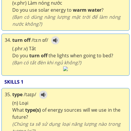
(v.phr) Làm nóng nước
Do you use solar energy to
warm water
?
(Bạn có dùng năng lượng mặt trời để làm nóng
nước không?)
34.
turn off
/tɜːn ɒf/
(.phr.v) Tắt
Do you
turn off
the lights when going to bed?
(Bạn có tắt đèn khi ngủ không?)
SKILLS 1
35.
type
/taɪp/
(n) Loại
What
type(s)
of energy sources will we use in the
future?
(Chúng ta sẽ sử dụng loại năng lượng nào trong