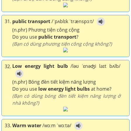
31.
public transport
/ˈpʌblɪk ˈtrænspɔːt/
(n.phr) Phương tiện công cộng
Do you use
public transport
?
(Bạn có dùng phương tiện công cộng không?)
Low energy light bulb
/ləʊ ˈɛnəʤi laɪt bʌlb/
32.
(n.phr) Bóng đèn tiết kiệm năng lượng
Do you use
low energy light bulbs
at home?
(Bạn có dùng bóng đèn tiết kiệm năng lượng ở
nhà không?)
33.
Warm water
/wɔːm ˈwɔːtə/