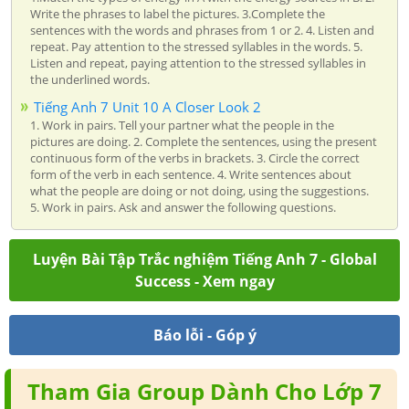
Write the phrases to label the pictures. 3.Complete the
sentences with the words and phrases from 1 or 2. 4. Listen and
repeat. Pay attention to the stressed syllables in the words. 5.
Listen and repeat, paying attention to the stressed syllables in
the underlined words.
Tiếng Anh 7 Unit 10 A Closer Look 2
1. Work in pairs. Tell your partner what the people in the
pictures are doing. 2. Complete the sentences, using the present
continuous form of the verbs in brackets. 3. Circle the correct
form of the verb in each sentence. 4. Write sentences about
what the people are doing or not doing, using the suggestions.
5. Work in pairs. Ask and answer the following questions.
Luyện Bài Tập Trắc nghiệm Tiếng Anh 7 - Global
Success - Xem ngay
Báo lỗi - Góp ý
Tham Gia Group Dành Cho Lớp 7