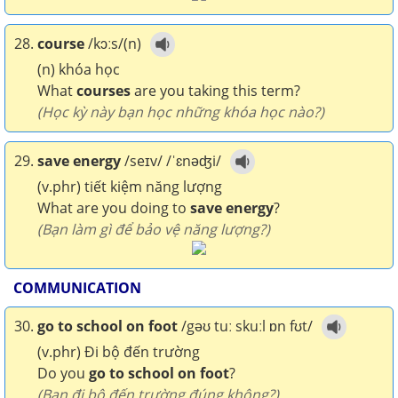
28.
course
/kɔːs/(n)
(n) khóa học
What
courses
are you taking this term?
(Học kỳ này bạn học những khóa học nào?)
29.
save energy
/seɪv/ /ˈɛnəʤi/
(v.phr) tiết kiệm năng lượng
What are you doing to
save energy
?
(Bạn làm gì để bảo vệ năng lượng?)
COMMUNICATION
30.
go to school on foot
/gəʊ tuː skuːl ɒn fʊt/
(v.phr) Đi bộ đến trường
Do you
go to school on foot
?
(Bạn đi bộ đến trường đúng không?)