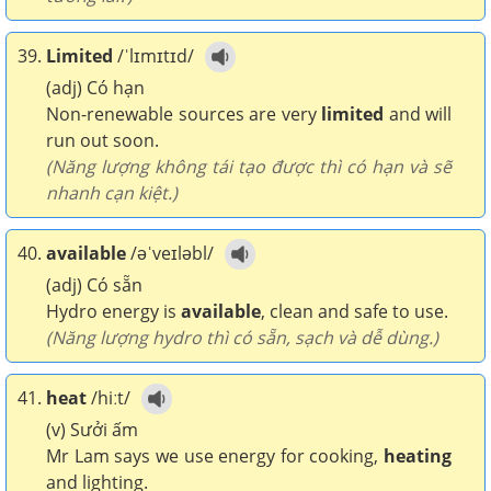
39.
Limited
/ˈlɪmɪtɪd/
(adj) Có hạn
Non-renewable sources are very
limited
and will
run out soon.
(Năng lượng không tái tạo được thì có hạn và sẽ
nhanh cạn kiệt.)
40.
available
/əˈveɪləbl/
(adj) Có sẵn
Hydro energy is
available
, clean and safe to use.
(Năng lượng hydro thì có sẵn, sạch và dễ dùng.)
41.
heat
/hiːt/
(v) Sưởi ấm
Mr Lam says we use energy for cooking,
heating
and lighting.