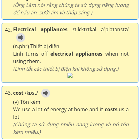
(Ông Lâm nói rằng chúng ta sử dụng năng lượng
để nấu ăn, sưởi ấm và thắp sáng.)
Electrical appliances
/ɪˈlɛktrɪkəl əˈplaɪənsɪz/
42.
(n.phr) Thiết bị điện
Linh turns off
electrical appliances
when not
using them.
(Linh tắt các thiết bị điện khi không sử dụng.)
43.
cost
/kɒst/
(v) Tốn kém
We use a lot of energy at home and it
costs
us a
lot.
(Chúng ta sử dụng nhiều năng lượng và nó tốn
kém nhiều.)