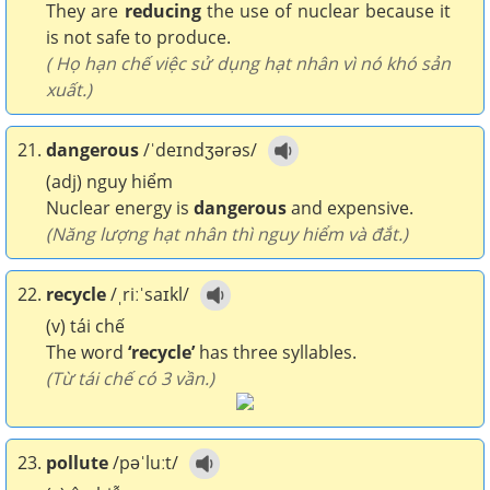
They are
reducing
the use of nuclear because it
is not safe to produce.
( Họ hạn chế việc sử dụng hạt nhân vì nó khó sản
xuất.)
21.
dangerous
/ˈdeɪndʒərəs/
(adj) nguy hiểm
Nuclear energy is
dangerous
and expensive.
(Năng lượng hạt nhân thì nguy hiểm và đắt.)
22.
recycle
/ˌriːˈsaɪkl/
(v) tái chế
The word
‘recycle’
has three syllables.
(Từ tái chế có 3 vần.)
23.
pollute
/pəˈluːt/