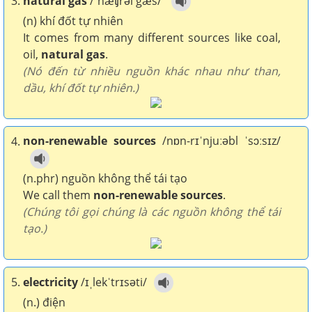
3.
natural gas
/ˈnæʧrəl gæs/
(n) khí đốt tự nhiên
It comes from many different sources like coal,
oil,
natural gas
.
(Nó đến từ nhiều nguồn khác nhau như than,
dầu, khí đốt tự nhiên.)
non-renewable sources
/nɒn-rɪˈnjuːəbl ˈsɔːsɪz/
4.
(n.phr) nguồn không thể tái tạo
We call them
non-renewable sources
.
(Chúng tôi gọi chúng là các nguồn không thể tái
tạo.)
5.
electricity
/ɪˌlekˈtrɪsəti/
(n.) điện