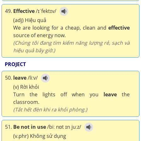
49.
Effective
/ɪˈfektɪv/
(adj) Hiệu quả
We are looking for a cheap, clean and
effective
source of energy now.
(Chúng tôi đang tìm kiếm năng lượng rẻ, sạch và
hiệu quả bây giờ.)
PROJECT
50.
leave
/liːv/
(v) Rời khỏi
Turn the lights off when you
leave
the
classroom.
(Tắt hết đèn khi ra khỏi phòng.)
51.
Be not in use
/biː nɒt ɪn juːz/
(v.phr) Không sử dụng