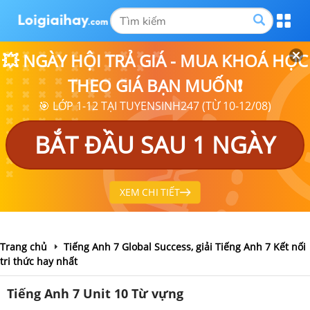
💥 NGÀY HỘI TRẢ GIÁ - MUA KHOÁ HỌC
THEO GIÁ BẠN MUỐN❗
🎯 LỚP 1-12 TẠI TUYENSINH247 (TỪ 10-12/08)
BẮT ĐẦU SAU 1 NGÀY
XEM CHI TIẾT
Trang chủ
Tiếng Anh 7 Global Success, giải Tiếng Anh 7 Kết nối
tri thức hay nhất
Tiếng Anh 7 Unit 10 Từ vựng