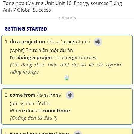
Tổng hợp từ vựng Unit Unit 10. Energy sources Tiếng
Anh 7 Global Success
QUẢNG CÁO
GETTING STARTED
1.
do a project on
/duː ə ˈprɒʤɛkt ɒn /
(v.phr) Thực hiện một dự án
I’m
doing a project
on energy sources.
(Tôi đang thực hiện một dự án về các nguồn
năng lượng.)
2.
come from
/kʌm frɒm/
(phr.v) đến từ đâu
Where does it
come from
?
(Chúng đến từ đâu ?)