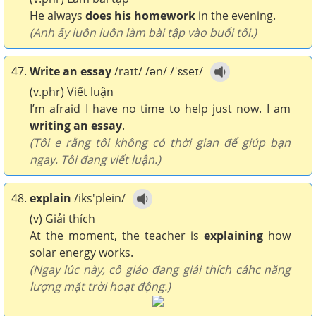
He always
does his homework
in the evening.
(Anh ấy luôn luôn làm bài tập vào buổi tối.)
47.
Write an essay
/raɪt/ /ən/ /ˈɛseɪ/
(v.phr) Viết luận
I’m afraid I have no time to help just now. I am
writing an essay
.
(Tôi e rằng tôi không có thời gian để giúp bạn
ngay. Tôi đang viết luận.)
48.
explain
/iks'plein/
(v) Giải thích
At the moment, the teacher is
explaining
how
solar energy works.
(Ngay lúc này, cô giáo đang giải thích cáhc năng
lượng mặt trời hoạt động.)