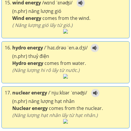
15.
wind energy
/wɪnd ˈɛnəʤi/
(n.phr) năng lượng gió
Wind energy
comes from the wind.
( Năng lượng gió lấy từ gió.)
16.
hydro energy
/ˈhaɪ.drəʊ ˈen.ə.dʒi/
(n.phr) thuỷ điện
Hydro energy
comes from water.
(Năng lượng hi rô lấy từ nước.)
17.
nuclear energy
/ˈnjuːklɪər ˈɛnəʤi/
(n.phr) năng lượng hạt nhân
Nuclear energy
comes from the nuclear.
(Năng lượng hạt nhân lấy từ hạt nhân.)