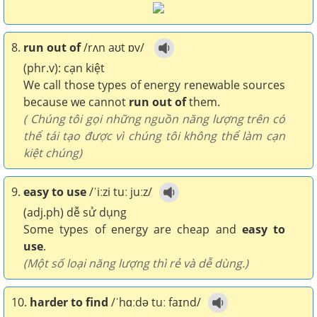
8.
run out of
/rʌn aʊt ɒv/
(phr.v): cạn kiệt
We call those types of energy renewable sources
because we cannot
run out of
them.
( Chúng tôi gọi những nguồn năng lượng trên có
thể tái tạo được vì chúng tôi không thể làm cạn
kiệt chúng)
9.
easy to use
/ˈiːzi tuː juːz/
(adj.ph) dễ sử dụng
Some types of energy are cheap and
easy to
use
.
(Một số loại năng lượng thì rẻ và dễ dùng.)
10.
harder to find
/ˈhɑːdə tuː faɪnd/