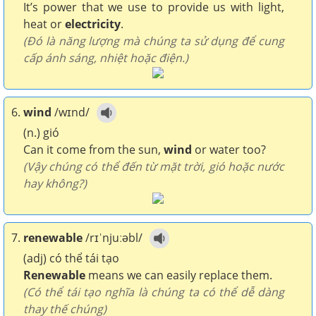
It’s power that we use to provide us with light,
heat or
electricity
.
(Đó là năng lượng mà chúng ta sử dụng để cung
cấp ánh sáng, nhiệt hoặc điện.)
6.
wind
/wɪnd/
(n.) gió
Can it come from the sun,
wind
or water too?
(Vậy chúng có thể đến từ mặt trời, gió hoặc nước
hay không?)
7.
renewable
/rɪˈnjuːəbl/
(adj) có thể tái tạo
Renewable
means we can easily replace them.
(Có thể tái tạo nghĩa là chúng ta có thể dễ dàng
thay thế chúng)