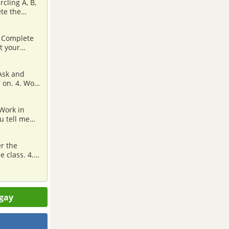
stions about
. Complete
ound? 5.
 Ask and
 on. 4. Work
with at, on,
xpress place
 Work in
u tell me
m, then fill
r the
 class. 4.
s and school
ngay