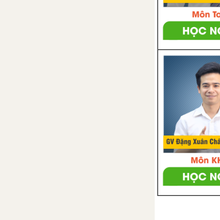
Communication
Skills 1
Looking back
Project
Skills 2
Unit 9: Festivals around the
world
Từ vựng
Luyện tập từ vựng