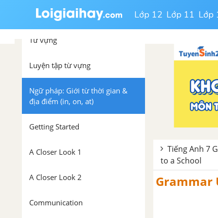
Lớp 12
Lớp 11
Lớp 
Unit 6: A Visit to a School
Từ vựng
Luyện tập từ vựng
Ngữ pháp: Giới từ thời gian &
địa điểm (in, on, at)
Getting Started
Tiếng Anh 7 Gl
A Closer Look 1
to a School
A Closer Look 2
Grammar Un
Communication