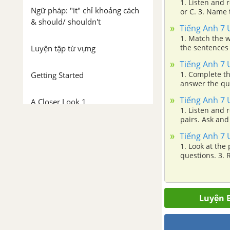
1. Listen and read 2. Read the conversation again and answer the questi
Ngữ pháp: "it" chỉ khoảng cách
or C. 3. Name the
sentences wit
& should/ shouldn't
Tiếng Anh 7 U
Nick's timeta
1. Match the 
the sentences with the phrases in
Luyện tập từ vựng
school. 4. Lis
Tiếng Anh 7 U
Listen and rep
1. Complete th
Getting Started
answer the que
in pairs. Look
Tiếng Anh 7 
A Closer Look 1
or in. Then di
1. Listen and 
pairs. Ask and
A Closer Look 2
more?' or "Can you te
Tiếng Anh 7 Un
friends are pl
1. Look at the
in the note. 4. Work in groups. Read the passage and complete the table about a high school
Communication
questions. 3. 
in the UK. Then
Work in pairs. Answ
about your sch
Skills 1
facilities)
Luyện B
Skills 2