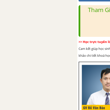
Looking back
Tham Gi
Project
Unit 8: Films
Từ vựng
>> Học trực tuyến 
Cam kết giúp học sin
Luyện tập từ vựng
khảo chi tiết khoá học
Ngữ pháp: although/ though &
however
Getting Started
A Closer Look 1
A Closer Look 2