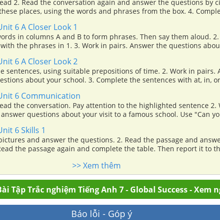
ons by circling A, B,
se places, using the words and phrases from the box. 4. Complete the
h the words and phrases in 3.5. Work in pairs. Ask and answer que
nit 6 A Closer Look 1
ble, using when and where.
words in columns A and B to form phrases. Then say them aloud. 2
 1. 3. Work in pairs. Answer the questions about your
ten and repeat the words. What letters can we use to make the /dʒ/ s
nit 6 A Closer Look 2
eat the chant. Pay attention to the sounds /tʃ/ and /dʒ/.
e sentences, using suitable prepositions of time. 2. Work in pairs.
stions about your school. 3. Complete the sentences with at, in, or
 at the pictures and answer the questions. 5. Complete the passage 
Unit 6 Communication
scuss in groups which prepositions express time and which ones e
read the conversation. Pay attention to the highlighted sentence 2.
 answer questions about your visit to a famous school. Use "Can yo
ll me why?, "Can you tell me how?". 3. Imagine that some overseas
it 6 Skills 1
anning to visit your school. Make a list of what you want to show the
 pictures and answer the questions. 2. Read the passage and answe
Read the passage again and complete the table. Then report it to the
 discuss and fill in the inf
er the questions with the information in the table. 5. Work in groups. Tell
>> Xem thêm
ool. You can use the suggestions in 4 (full name, location, student
ài Tập Trắc nghiệm Tiếng Anh 7 - Global Success - Xem 
Báo lỗi - Góp ý