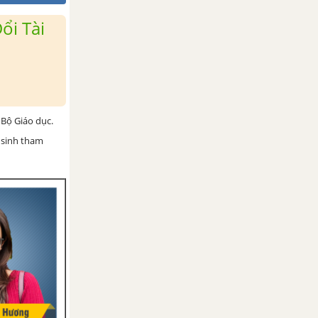
ổi Tài
Bộ Giáo dục.
 sinh tham