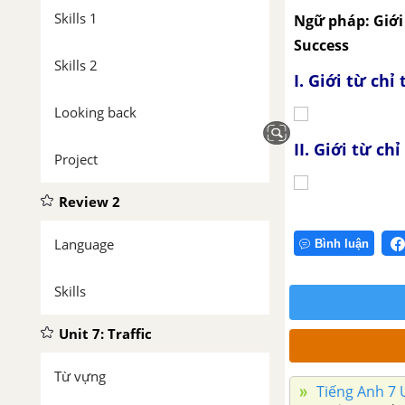
Skills 1
Ngữ pháp: Giới 
Success
Skills 2
I. Giới từ chỉ
Looking back
II. Giới từ ch
Project
Review 2
Language
Bình luận
Skills
Unit 7: Traffic
Từ vựng
Tiếng Anh 7 U