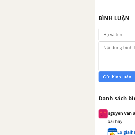
Ngữ pháp: Yes/ No questions
BÌNH LUẬN
Getting Started
A Closer Look 1
A Closer Look 2
Communication
Gửi bình luận
Skills 1
Danh sách bì
Skills 2
nguyen van 
Looking back
bài hay
Project
Loigiai