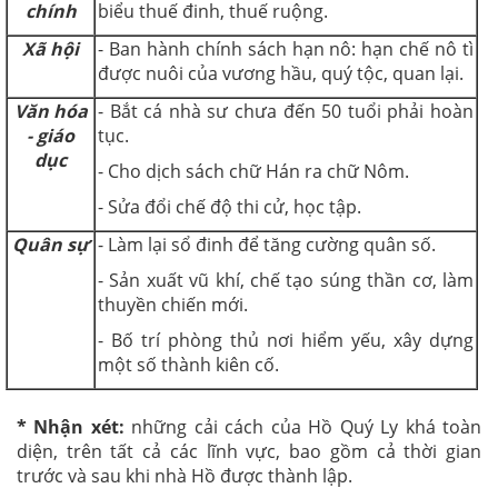
chính
biểu thuế đinh, thuế ruộng.
Xã hội
- Ban hành chính sách hạn nô: hạn chế nô tì
được nuôi của vương hầu, quý tộc, quan lại.
Văn hóa
- Bắt cá nhà sư chưa đến 50 tuổi phải hoàn
- giáo
tục.
dục
- Cho dịch sách chữ Hán ra chữ Nôm.
- Sửa đổi chế độ thi cử, học tập.
Quân sự
- Làm lại sổ đinh để tăng cường quân số.
- Sản xuất vũ khí, chế tạo súng thần cơ, làm
thuyền chiến mới.
- Bố trí phòng thủ nơi hiểm yếu, xây dựng
một số thành kiên cố.
* Nhận xét:
những cải cách của Hồ Quý Ly khá toàn
diện, trên tất cả các lĩnh vực, bao gồm cả thời gian
trước và sau khi nhà Hồ được thành lập.