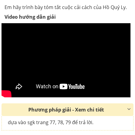
Em hãy trình bày tóm tắt cuộc cải cách của Hồ Quý Ly.
Video hướng dẫn giải
Phương pháp giải - Xem chi tiết
dựa vào sgk trang 77, 78, 79 để trả lời.