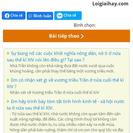
Loigiaihay.com
Chia sẻ
Chia sẻ
Bình luận
Bình chọn:
Bài tiếp theo
Sự bùng nổ các cuộc khởi nghĩa nông dân, nô tì ở nửa
sau thế kỉ XIV nói lên điều gì? Tại sao ?
Nhà Trần không còn khả năng đưa đất nước vượt qua cuộc
khủng hoảng, cần phải thay thế bằng một vương triều mới.
Em có nhận xét gì về vương triều Trần ở nửa cuối thế kỉ
XIV ?
Nhận xét về Vương triều Trần ở nửa cuối thế kỉ XIV
Em hãy trình bày tóm tắt tình hình kinh tế - xã hội nước
ta ở nửa sau thế kỉ XIV.
- Từ nửa sau thế kỉ XIV, nhà nước không còn quan tâm đến sản
xuất nông nghiệp, đẽ điểu. Các công trình thuỷ lợi không còn
được nhà nước chăm lo, tu sửa, nhiều năm xảy ra mất mùa.
Nông dân phải bán ruộng, thậm chí cả vợ con cho quý tộc và địa