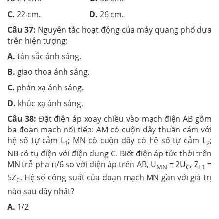
C.
22 cm.
D.
26 cm.
Câu 37:
Nguyên tắc hoạt động của máy quang phổ dựa
trên hiện tượng:
A.
tán sắc ánh sáng.
B.
giao thoa ánh sáng.
C.
phản xạ ánh sáng.
D.
khúc xạ ánh sáng.
Câu 38:
Đặt điện áp xoay chiều vào mạch điện AB gồm
ba đoạn mạch nối tiếp: AM có cuộn dây thuần cảm với
hệ số tự cảm L
; MN có cuộn dây có hệ số tự cảm L
;
1
2
NB có tụ điện với điện dung C. Biết điện áp tức thời trên
MN trễ pha π/6 so với điện áp trên AB, U
= 2U
, Z
=
MN
C
L1
5Z
. Hệ số công suất của đoạn mạch MN gần với giá trị
C
nào sau đây nhất?
A.
1/2