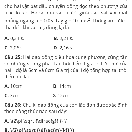
cho hai vật bắt đầu chuyển động dọc theo phương của
trục lò xo. Hệ số ma sát trượt giữa các vật với mặt
2
phẳng ngang µ = 0,05. Lấy g = 10 m/s
. Thời gian từ khi
thả đến khi vật m
dừng lại là:
2
A.
0,31 s.
B.
2,21 s.
C.
2,06 s.
D.
2,16 s.
Câu 25:
Hai dao động điều hòa cùng phương, cùng tần
số nhưng vuông pha
.
Tại thời điểm t giá trị tức thời của
hai li độ là 6cm và 8cm Giá trị của li độ tổng hợp tại thời
điểm đó là:
A.
10cm
B.
14cm
C.
2cm
D.
12cm
Câu 26:
Chu kì dao động của con lắc đơn được xác định
theo công thúc nào sau đây:
A.
\(2\pi \sqrt {\dfrac{g}{l}} \)
B. \(2\pi \sqrt {\dfrac{m}{k}} \)