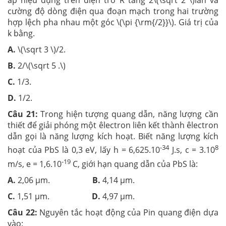
áp hiệu dụng trên điện trở R tăng 2\(\sqrt 2 \)lần và
cường độ dòng điện qua đoạn mạch trong hai trường
hợp lệch pha nhau một góc \(\pi {\rm{/2}}\). Giá trị của
k bằng.
A.
\(\sqrt 3 \)/2.
B.
2/\(\sqrt 5 .\)
C.
1/3.
D.
1/2.
Câu 21:
Trong hiện tượng quang dẫn, năng lượng cần
thiết để giải phóng một êlectron liên kết thành êlectron
dẫn gọi là năng lượng kích hoạt. Biết năng lượng kích
-34
8
hoạt của PbS là 0,3 eV, lấy h = 6,625.10
J.s, c = 3.10
-19
m/s, e = 1,6.10
C, giới hạn quang dẫn của PbS là:
A.
2,06 μm.
B.
4,14 μm.
C.
1,51 μm.
D.
4,97 μm.
Câu 22:
Nguyên tắc hoạt động của Pin quang điện dựa
vào: