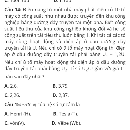
C.
100π rad
D.
π rad
Câu 14:
Điện năng từ một nhà máy phát điện có 10 tổ
máy có công suất như nhau được truyền đến khu công
nghiệp bằng đường dây truyền tải một pha
.
Biết công
suất tiêu thụ của khu công nghiệp không đổi và hệ số
công suất trên tải tiêu thụ luôn bằng 1. Khi tất cả các tổ
máy cùng hoạt động và điện áp ở đầu đường dây
truyền tải là U. Nếu chỉ có 9 tổ máy hoạt động thì điện
áp ở đầu đường dây truyền tải phải bằng U
= 1,2U.
1
Nếu chỉ 8 tổ máy hoạt động thì điện áp ở đầu đường
dây truyền tải phải bằng U
. Tỉ số U
/U gần với giá trị
2
2
nào sau đây nhất?
A.
2,6.
B.
3,75.
C.
2,26.
D.
2,87.
Câu 15:
Đơn vị của hệ số tự cảm là
A.
Henri (H).
B.
Tesla (T).
C.
vôn(V).
D.
Vêbe (Wb).