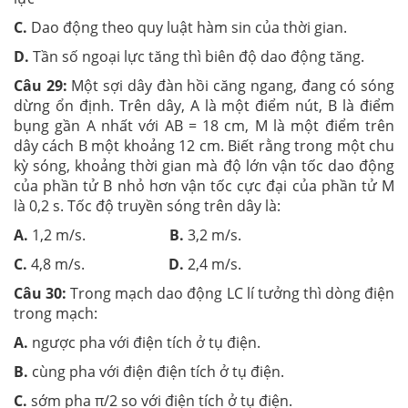
C.
Dao động theo quy luật hàm sin của thời gian.
D.
Tần số ngoại lực tăng thì biên độ dao động tăng.
Câu 29:
Một sợi dây đàn hồi căng ngang, đang có sóng
dừng ổn định. Trên dây, A là một điểm nút, B là điểm
bụng gần A nhất với AB = 18 cm, M là một điểm trên
dây cách B một khoảng 12 cm. Biết rằng trong một chu
kỳ sóng, khoảng thời gian mà độ lớn vận tốc dao động
của phần tử B nhỏ hơn vận tốc cực đại của phần tử M
là 0,2 s. Tốc độ truyền sóng trên dây là:
A.
1,2 m/s.
B.
3,2 m/s.
C.
4,8 m/s.
D.
2,4 m/s.
Câu 30:
Trong mạch dao động LC lí tưởng thì dòng điện
trong mạch:
A.
ngược pha với điện tích ở tụ điện.
B.
cùng pha với điện điện tích ở tụ điện.
C.
sớm pha π/2 so với điện tích ở tụ điện.