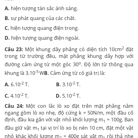
A.
hiện tượng tán sắc ánh sáng.
B.
sự phát quang của các chất.
C.
hiện tượng quang điện trong.
D.
hiện tượng quang điện ngoài.
2
Câu 23:
Một khung dây phẳng có diện tích 10cm
đặt
trong từ trường đều, mặt phẳng khung dây hợp với
o
đường cảm ứng từ một góc 30
. Độ lớn từ thông qua
-5
khung là 3.10
W
B.
Cảm ứng từ có giá trị là:
-2
-2
A.
6.10
T.
B.
3.10
T.
-2
-2
C.
4.10
T.
D.
5.10
T.
Câu 24:
Một con lắc lò xo đặt trên mặt phẳng nằm
ngang gồm lò xo nhẹ, độ cứng k = 50N/m, một đầu cố
định, đầu kia gắn với vật nhỏ khối lượng m
= 100g. Ban
1
đầu giữ vật m
tại vị trí lò xo bị nén 10 cm, đặt một vật
1
nhỏ khác khối lượng m
= 400g sát vật m
rồi thả nhẹ
2
1