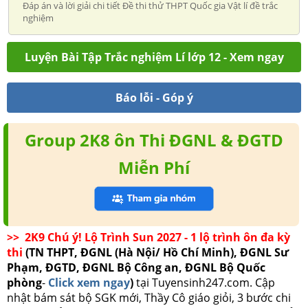
Đáp án và lời giải chi tiết Đề thi thử THPT Quốc gia Vật lí đề trắc
nghiệm
Luyện Bài Tập Trắc nghiệm Lí lớp 12 - Xem ngay
Báo lỗi - Góp ý
Group 2K8 ôn Thi ĐGNL & ĐGTD
Miễn Phí
>> 2K9 Chú ý! Lộ Trình Sun 2027 - 1 lộ trình ôn đa kỳ
thi
(TN THPT, ĐGNL (Hà Nội/ Hồ Chí Minh), ĐGNL Sư
Phạm, ĐGTD, ĐGNL Bộ Công an, ĐGNL Bộ Quốc
phòng
-
Click xem ngay
)
tại Tuyensinh247.com.
Cập
nhật bám sát bộ SGK mới, Thầy Cô giáo giỏi, 3 bước chi