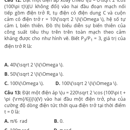
Câu 12:
Đặt một điện áp xoay chiều \(u = U\sqrt 2 \cos
(100\pi t)\)(U không đổi) vào hai đầu đoạn mạch nối
tiếp gồm điện trở R, tụ điện có điện dung C và cuộn
cảm có điện trở r = 10\(\sqrt 2 \)\(\Omega \), hệ số tự
cảm L biến thiên. Đồ thị biểu diễn sự biến thiên của
công suất tiêu thụ trên trên toàn mạch theo cảm
kháng được cho như hình vẽ. Biết P
/P
= 3, giá trị của
3
1
điện trở R là:
A.
40\(\sqrt 2 \)\(\Omega \).
B.
50\(\sqrt 2 \)\(\Omega \).
C.
100\(\Omega \).
D.
100\(\sqrt 2 \)\(\Omega \).
Câu 13:
Đặt một điện áp \(u = 220\sqrt 2 \cos (100\pi t +
\pi {\rm{/6}})\)(V) vào hai đầu một điện trở, pha của
cường độ dòng điện tức thời qua điện trở tại thời điểm
t = 0 là:
A.
π/6 rad
B.
0.