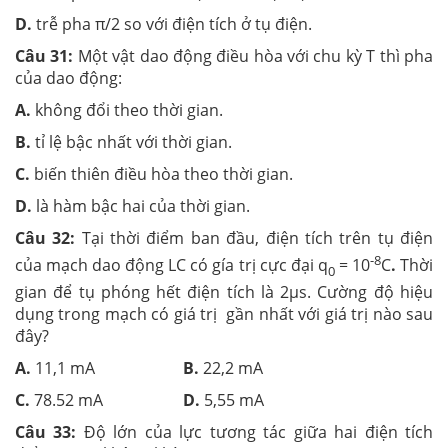
D.
trễ pha π/2 so với điện tích ở tụ điện.
Câu 31:
Một vật dao động điều hòa với chu kỳ T thì pha
của dao động:
A.
không đổi theo thời gian.
B.
tỉ lệ bậc nhất với thời gian.
C.
biến thiên điều hòa theo thời gian.
D.
là hàm bậc hai của thời gian.
Câu 32:
Tại thời điểm ban đầu, điện tích trên tụ điện
-8
của mạch dao động LC có gía trị cực đại q
= 10
C
.
Thời
0
gian để tụ phóng hết điện tích là 2µs. Cường độ hiệu
dụng trong mạch có giá trị gần nhất với giá trị nào sau
đây?
A.
11,1 mA
B.
22,2 mA
C.
78.52 mA
D.
5,55 mA
Câu 33:
Độ lớn của lực tương tác giữa hai điện tích