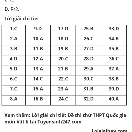
D.
R/2.
Lời giải chi tiết
1.C
9.D
17.D
25.B
33.D
2.A
10.A
18.D
26.C
34.B
3.B
11.B
19.B
27.D
35.B
4.D
12.A
20.C
28.D
36.C
5.D
13.A
21.B
29.A
37.A
6.C
14.C
22.C
30.C
38.B
7.C
15.A
23.A
31.B
39.D
8.A
16.B
24.C
32.D
40.A
Xem thêm: Lời giải chi tiết Đề thi thử THPT Quốc gia
môn Vật lí tại Tuyensinh247.com
Loigiaihay.com