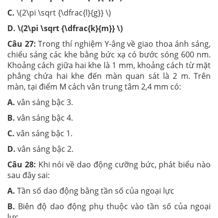
C.
\(2\pi \sqrt {\dfrac{l}{g}} \)
D. \(2\pi \sqrt {\dfrac{k}{m}} \)
Câu 27:
Trong thí nghiệm Y-âng về giao thoa ánh sáng,
chiếu sáng các khe bằng bức xạ có bước sóng 600 nm.
Khoảng cách giữa hai khe là 1 mm, khoảng cách từ mặt
phẳng chứa hai khe đến màn quan sát là 2 m. Trên
màn, tại điểm M cách vân trung tâm 2,4 mm có:
A.
vân sáng bậc 3.
B.
vân sáng bậc 4.
C.
vân sáng bậc 1.
D.
vân sáng bậc 2.
Câu 28:
Khi nói về dao động cưỡng bức, phát biểu nào
sau đây sai:
A.
Tần số dao động bằng tần số của ngoại lực
B.
Biên độ dao động phụ thuộc vào tần số của ngoại
lực