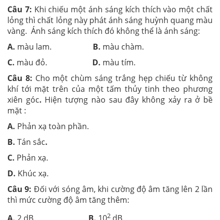
Câu 7:
Khi chiếu một ánh sáng kích thích vào một chất
lỏng thì chất lỏng này phát ánh sáng huỳnh quang màu
vàng. Ánh sáng kích thích đó không thể là ánh sáng:
A.
màu lam.
B.
màu chàm.
C.
màu đỏ.
D.
màu tím.
Câu 8:
Cho một chùm sáng trắng hẹp chiếu từ không
khí tới mặt trên của một tấm thủy tinh theo phương
xiên góc
.
Hiện tượng nào sau đây không xảy ra ở bề
mặt :
A.
Phản xạ toàn phần.
B.
Tán sắc
.
C.
Phản xạ.
D.
Khúc xạ.
Câu 9:
Đối với sóng âm, khi cường độ âm tăng lên 2 lần
thì mức cường độ âm tăng thêm:
2
A.
2 dB
B.
10
dB