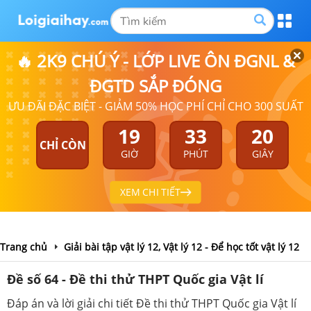
🔥 2K9 CHÚ Ý - LỚP LIVE ÔN ĐGNL &
ĐGTD SẮP ĐÓNG
ƯU ĐÃI ĐẶC BIỆT - GIẢM 50% HỌC PHÍ CHỈ CHO 300 SUẤT
19
33
19
CHỈ CÒN
GIỜ
PHÚT
GIÂY
XEM CHI TIẾT
Trang chủ
Giải bài tập vật lý 12, Vật lý 12 - Để học tốt vật lý 12
Đề số 64 - Đề thi thử THPT Quốc gia Vật lí
Đáp án và lời giải chi tiết Đề thi thử THPT Quốc gia Vật lí