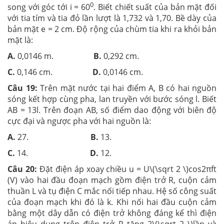
0
song với góc tới i = 60
. Biết chiết suất của bản mặt đối
với tia tím và tia đỏ lần lượt là 1,732 và 1,70. Bề dày của
bản mặt e = 2 cm. Độ rộng của chùm tia khi ra khỏi bản
mặt là:
A.
0,0146 m.
B.
0,292 cm.
C.
0,146 cm.
D.
0,0146 cm.
Câu 19:
Trên mặt nước tại hai điểm A, B có hai nguồn
sóng kết hợp cùng pha, lan truyền với bước sóng l. Biết
AB = 13l. Trên đoạn AB, số điểm dao động với biên độ
cực đại và ngược pha với hai nguồn là:
A.
27.
B.
13.
C.
14.
D.
12.
Câu 20:
Đặt điện áp xoay chiều u = U\(\sqrt 2 \)cos2πft
(V) vào hai đầu đoạn mạch gồm điện trở R, cuộn cảm
thuần L và tụ điện C mắc nối tiếp nhau. Hệ số công suất
của đoạn mạch khi đó là k. Khi nối hai đầu cuộn cảm
bằng một dây dẫn có điện trở không đáng kể thì điện