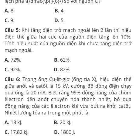
lệch pha \(\dfrac{\pi }{6}\) so với nguồn O?
A.
8.
B.
4.
C.
9.
D.
5.
Câu 5:
Khi tăng điện trở mạch ngoài lên 2 lần thì hiệu
điện thế giữa hai cực của nguồn điện tăng lên 10%.
Tính hiệu suất của nguồn điện khi chưa tăng điện trở
mạch ngoài.
A.
72%.
B.
62%.
C.
92%.
D.
82%.
Câu 6:
Trong ống Cu-lít-giơ (ống tia X), hiệu điện thế
giữa anốt và catốt là 15 kV, cường độ dòng điện chạy
qua ống là 20 mA. Biết rằng 99% động năng của chùm
êlectron đến anốt chuyển hóa thành nhiệt, bỏ qua
động năng của các êlectron khi vừa bứt ra khỏi catốt.
Nhiệt lượng tỏa ra trong một phút là:
A.
18 kJ.
B.
20 kJ.
C.
17,82 kJ.
D.
1800 J.