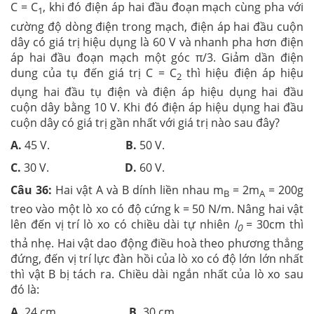
C = C
, khi đó điện áp hai đầu đoạn mạch cùng pha với
1
cường độ dòng điện trong mạch, điện áp hai đầu cuộn
dây có giá trị hiệu dụng là 60 V và nhanh pha hơn điện
áp hai đầu đoạn mạch một góc π/3. Giảm dần điện
dung của tụ đến giá trị C = C
thì hiệu điện áp hiệu
2
dụng hai đầu tụ điện và điện áp hiệu dụng hai đầu
cuộn dây bằng 10 V. Khi đó điện áp hiệu dụng hai đầu
cuộn dây có giá trị gần nhất với giá trị nào sau đây?
A.
45 V.
B.
50 V.
C.
30 V.
D.
60 V.
Câu 36:
Hai vật A và B dính liền nhau m
= 2m
= 200g
B
A
treo vào một lò xo có độ cứng k = 50 N/m. Nâng hai vật
lên đến vị trí lò xo có chiều dài tự nhiên
l
= 30cm thì
0
thả nhẹ. Hai vật dao động điều hoà theo phương thẳng
đứng, đến vị trí lực đàn hồi của lò xo có độ lớn lớn nhất
thì vật B bị tách ra. Chiều dài ngắn nhất của lò xo sau
đó là:
A.
24 cm.
B.
30 cm.