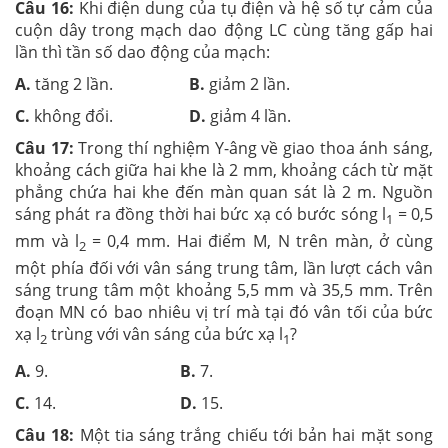
Câu 16:
Khi điện dung của tụ điện và hệ số tự cảm của
cuộn dây trong mạch dao động LC cùng tăng gấp hai
lần thì tần số dao động của mạch:
A.
tăng 2 lần.
B.
giảm 2 lần.
C.
không đổi.
D.
giảm 4 lần.
Câu 17:
Trong thí nghiệm Y-âng về giao thoa ánh sáng,
khoảng cách giữa hai khe là 2 mm, khoảng cách từ mặt
phẳng chứa hai khe đến màn quan sát là 2 m. Nguồn
sáng phát ra đồng thời hai bức xạ có bước sóng l
= 0,5
1
mm và l
= 0,4 mm. Hai điểm M, N trên màn, ở cùng
2
một phía đối với vân sáng trung tâm, lần lượt cách vân
sáng trung tâm một khoảng 5,5 mm và 35,5 mm. Trên
đoạn MN có bao nhiêu vị trí mà tại đó vân tối của bức
xạ l
trùng với vân sáng của bức xạ l
?
2
1
A.
9.
B.
7.
C.
14.
D.
15.
Câu 18:
Một tia sáng trắng chiếu tới bản hai mặt song