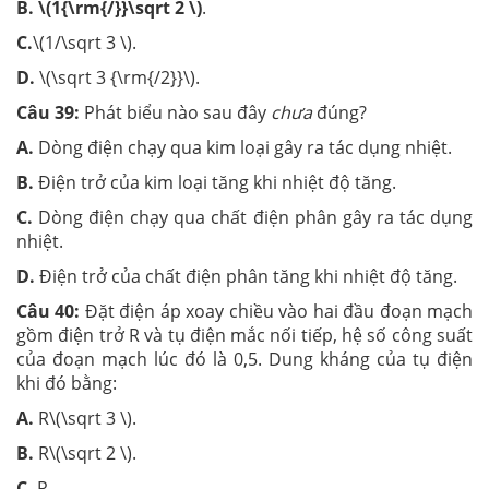
B. \(1{\rm{/}}\sqrt 2 \)
.
C.
\(1/\sqrt 3 \).
D.
\(\sqrt 3 {\rm{/2}}\).
Câu 39:
Phát biểu nào sau đây
chưa
đúng?
A.
Dòng điện chạy qua kim loại gây ra tác dụng nhiệt.
B.
Điện trở của kim loại tăng khi nhiệt độ tăng.
C.
Dòng điện chạy qua chất điện phân gây ra tác dụng
nhiệt.
D.
Điện trở của chất điện phân tăng khi nhiệt độ tăng.
Câu 40:
Đặt điện áp xoay chiều vào hai đầu đoạn mạch
gồm điện trở R và tụ điện mắc nối tiếp, hệ số công suất
của đoạn mạch lúc đó là 0,5. Dung kháng của tụ điện
khi đó bằng:
A.
R\(\sqrt 3 \).
B.
R\(\sqrt 2 \).
C.
R.