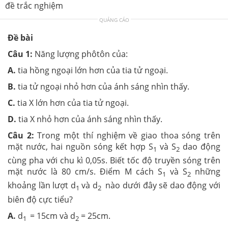
đề trắc nghiệm
QUẢNG CÁO
Đề bài
Câu 1:
Năng lượng phôtôn của:
A.
tia hồng ngoại lớn hơn của tia tử ngoại.
B.
tia tử ngoại nhỏ hơn của ánh sáng nhìn thấy.
C.
tia X lớn hơn của tia tử ngoại.
D.
tia X nhỏ hơn của ánh sáng nhìn thấy.
Câu 2:
Trong một thí nghiệm về giao thoa sóng trên
mặt nước, hai nguồn sóng kết hợp S
và S
dao động
1
2
cùng pha với chu kì 0,05s. Biết tốc độ truyền sóng trên
mặt nước là 80 cm/s. Điểm M cách S
và S
những
1
2
khoảng lần lượt d
và d
nào dưới đây sẽ dao động với
1
2
biên độ cực tiểu?
A.
d
= 15cm và d
= 25cm.
1
2