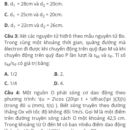
B.
d
= 28cm và d
= 20cm.
1
2
C.
d
= 25cm và d
= 20cm.
1
2
D.
d
= 22cm và d
= 26cm.
1
2
Câu 3:
Xét các nguyên tử hiđrô theo mẫu nguyên tử Bo.
Trong cùng một khoảng thời gian, quãng đường mà
êlectron đi được khi chuyển động trên quỹ đạo M và khi
chuyển động trên quỹ đạo P lần lượt là s
và s
. Tỉ số
M
P
s
/s
có giá trị bằng:
M
P
A.
1/2 .
B.
2.
C.
1/4 .
D.
4.
Câu 4:
Một nguồn O phát sóng cơ dao động theo
phương trình: \(u = 2\cos (20\pi t + \dfrac{\pi }{3})\)
(trong đó u (mm), t(s) ). Biết sóng truyền theo đường
thẳng Ox với tốc độ không đổi 1m/s. Gọi M là một điểm
trên đường truyền sóng cách O một khoảng 42,5 cm.
Trong khoảng từ O đến M có bao nhiêu điểm dao động